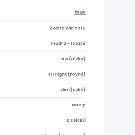
ŽENY
Zvolte variantu
modrá - tmavě
low (nízký)
straight (rovné)
slim (úzký)
na zip
klasická