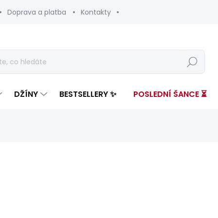
Doprava a platba
Kontakty
Hledat
DŽÍNY
BESTSELLERY ✨
POSLEDNÍ ŠANCE ⏳
ení
ZNAČKA:
PEPE JEANS
3 599 Kč
1 43
Měrná
SKLADEM
(1 KS)
cena: