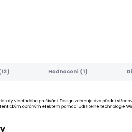
EDNÍ ŠANCE
BESTSELLER
SKLADEM
S
ské džíny SLIM
Dámské džíny GEN
NS UHW
2 156 Kč
 Kč
(12)
Hodnocení (1)
D
taily víceřadého prošívání. Design zahrnuje dva přední středové
tentickým opráným efektem pomocí udržitelné technologie Wise
ry