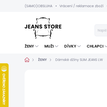
Přejít
(SAMO)OBSLUHA
Vrácení / reklamace zboží
na
obsah
ŽENY
MUŽI
DÍVKY
CHLAPCI
Domů
ŽENY
Dámské džíny SLIM JEANS LW
1 hodnocení
Podrobnosti hodnoc
SALECODE:SRPEN:15:%