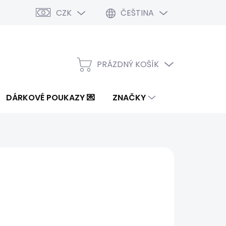
CZK
ČEŠTINA
PRÁZDNÝ KOŠÍK
NÁKUPNÍ
KOŠÍK
DÁRKOVÉ POUKAZY 💌
ZNAČKY
8 Kč