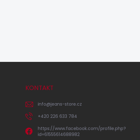
KONTAKT
info
@
jeans-store.cz
+420 226 633 784
https://www.facebook.com/profile.php?
id=61555614688982