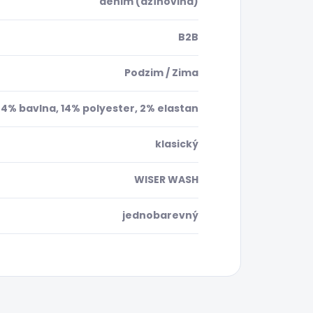
denim (džínovina)
B2B
Podzim / Zima
4% bavlna, 14% polyester, 2% elastan
klasický
WISER WASH
jednobarevný