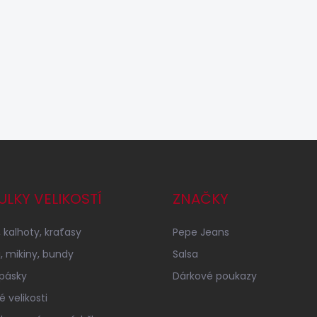
ULKY VELIKOSTÍ
ZNAČKY
 kalhoty, kraťasy
Pepe Jeans
a, mikiny, bundy
Salsa
 pásky
Dárkové poukazy
 velikosti