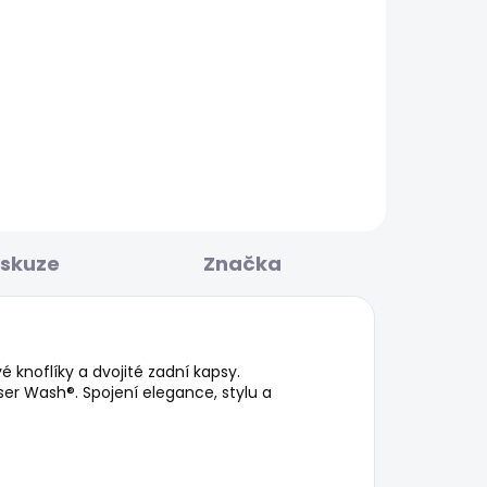
KLADEM
SKLADEM
Dámské tričko MAE
506 Kč
iskuze
Značka
 knoflíky a dvojité zadní kapsy.
r Wash®. Spojení elegance, stylu a