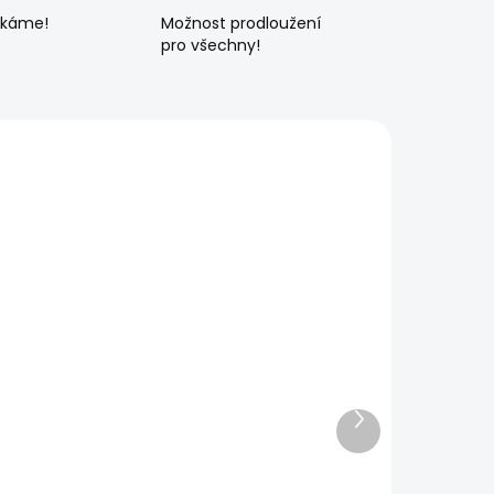
ékáme!
Možnost prodloužení
pro všechny!
Další
produkt