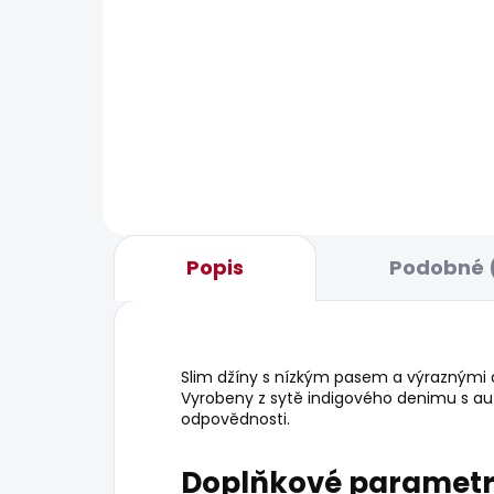
POSL
SKLADEM
Dámské šaty MONICA
Dám
JEA
1 150 Kč
595
Popis
Podobné 
Slim džíny s nízkým pasem a výraznými de
Vyrobeny z sytě indigového denimu s au
odpovědnosti.
Doplňkové paramet