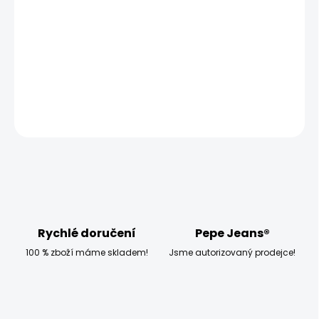
−
+
Přidat do košíku
Modelka měří 173 cm a má na sobě velikost W28 L30
DETAILNÍ INFORMACE
ZEPTAT SE
HLÍDAT
Rychlé doručení
Pepe Jeans®
100 % zboží máme skladem!
Jsme autorizovaný prodejce!