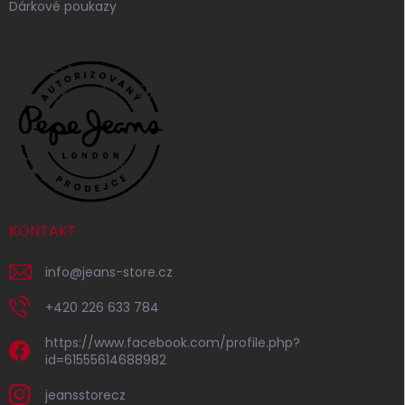
Dárkové poukazy
KONTAKT
info
@
jeans-store.cz
+420 226 633 784
https://www.facebook.com/profile.php?
id=61555614688982
jeansstorecz