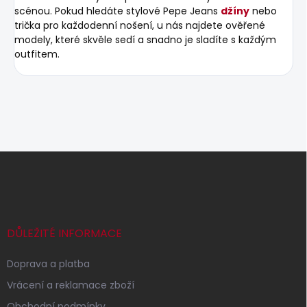
scénou. Pokud hledáte stylové Pepe Jeans
džíny
nebo
trička pro každodenní nošení, u nás najdete ověřené
modely, které skvěle sedí a snadno je sladíte s každým
outfitem.
Z
á
p
a
t
í
DŮLEŽITÉ INFORMACE
Doprava a platba
Vrácení a reklamace zboží
Obchodní podmínky