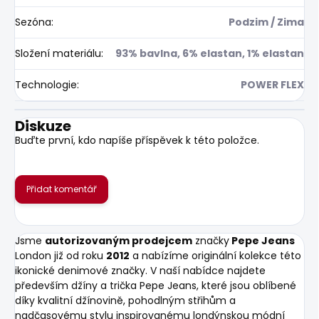
Sezóna
:
Podzim / Zima
Složení materiálu
:
93% bavlna, 6% elastan, 1% elastan
Technologie
:
POWER FLEX
Diskuze
Buďte první, kdo napíše příspěvek k této položce.
Přidat komentář
Jsme
autorizovaným prodejcem
značky
Pepe Jeans
London již od roku
2012
a nabízíme originální kolekce této
ikonické denimové značky. V naší nabídce najdete
především džíny a trička Pepe Jeans, které jsou oblíbené
díky kvalitní džínovině, pohodlným střihům a
nadčasovému stylu inspirovanému londýnskou módní