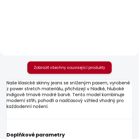
SKLADEM
SKLADEM
Dámské tričko MAE V
Dámské džíny SUPER
NECK
SKINNY HW
506 Kč
595 Kč
Zobrazit všechny související produkty
Naše klasické skinny jeans se sníženým pasem, vyrobené
z power stretch materiálu, přicházejí v hladké, hluboké
indigově tmavě modré barvě. Tento model kombinuje
moderní střih, pohodlí a nadčasový vzhled vhodný pro
každodenní nošení.
Doplňkové parametry