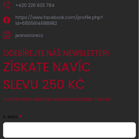
+420 226 633 784
https://www.facebook.com/profile.php?
id=61555614688982
jeansstorecz
ODEBÍREJTE NÁŠ NEWSLETTER!
ZÍSKATE NAVÍC
SLEVU 250 KČ
PLATÍ PRO PRVNÍ NÁKUP PŘI CELKOVÉ HODNOTĚ MIN. 2 500 KČ
E-MAIL