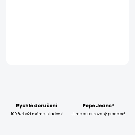
MOŽNOSTI
DORUČENÍ
−
+
Přidat do košíku
DETAILNÍ INFORMACE
ZEPTAT SE
HLÍDAT
Rychlé doručení
Pepe Jeans®
100 % zboží máme skladem!
Jsme autorizovaný prodejce!