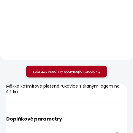
SKLADEM
SKLADEM
Dámské tričko MAE
Dámské džíny
STRAIGHT JEANS LW
506 Kč
VENUS
1 885 Kč
Zobrazit všechny související produkty
Měkké kašmírové pletené rukavice s tkaným logem na
štítku.
Doplňkové parametry