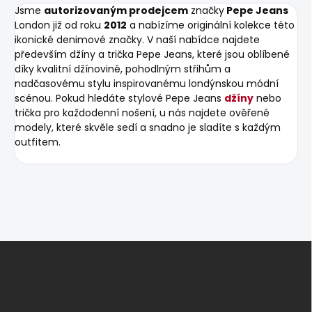
Jsme
autorizovaným prodejcem
značky
Pepe Jeans
London již od roku
2012
a nabízíme originální kolekce této
ikonické denimové značky. V naší nabídce najdete
především džíny a trička Pepe Jeans, které jsou oblíbené
díky kvalitní džínovině, pohodlným střihům a
nadčasovému stylu inspirovanému londýnskou módní
scénou. Pokud hledáte stylové Pepe Jeans
džíny
nebo
trička pro každodenní nošení, u nás najdete ověřené
modely, které skvěle sedí a snadno je sladíte s každým
outfitem.
Z
á
p
a
t