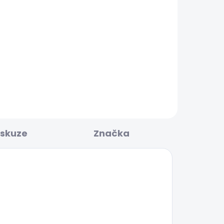
KLADEM
SKLADEM
M
Dámské kraťasy MID
WAIST REGULAR CHINO
SHORT VANIA
1 042 Kč
iskuze
Značka