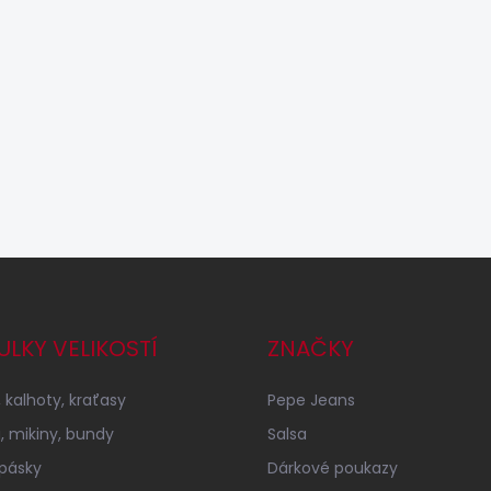
ULKY VELIKOSTÍ
ZNAČKY
 kalhoty, kraťasy
Pepe Jeans
a, mikiny, bundy
Salsa
 pásky
Dárkové poukazy