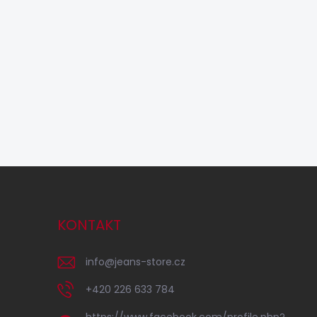
KONTAKT
info
@
jeans-store.cz
+420 226 633 784