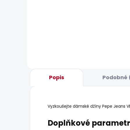
BESTSELLER
SKLADEM
Dámské džíny SLIM
Dám
JEANS MW GEN PUSH UP
REL
SIO
1 683 Kč
1 37
Popis
Podobné 
Vyzkoušejte dámské džíny Pepe Jeans VENU
Doplňkové paramet