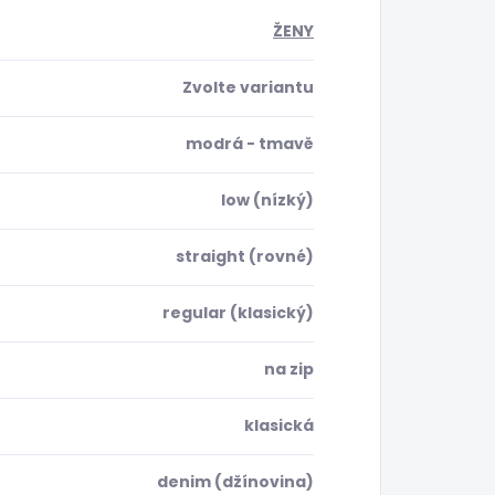
ŽENY
Zvolte variantu
modrá - tmavě
low (nízký)
straight (rovné)
regular (klasický)
na zip
klasická
denim (džínovina)