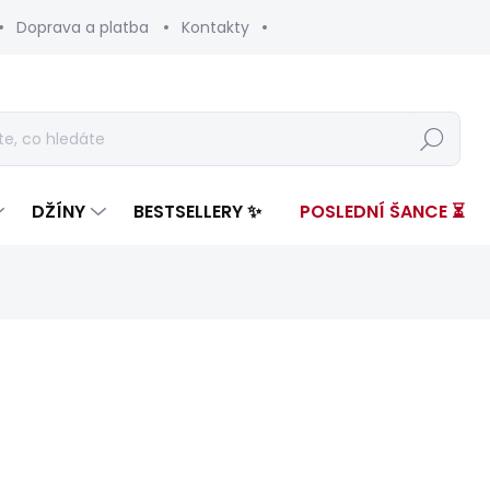
Doprava a platba
Kontakty
Hledat
DŽÍNY
BESTSELLERY ✨
POSLEDNÍ ŠANCE ⏳
ení
ZNAČKA:
PEPE JEANS
3 599 Kč
2 01
Měrná
SKLADEM
(1 KS)
cena: