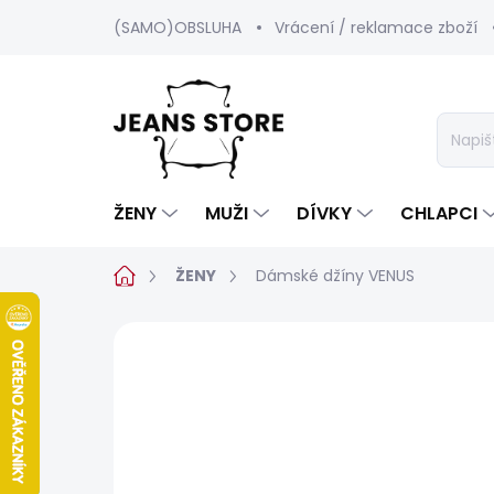
Přejít
(SAMO)OBSLUHA
Vrácení / reklamace zboží
na
obsah
ŽENY
MUŽI
DÍVKY
CHLAPCI
Domů
ŽENY
Dámské džíny VENUS
1 hodnocení
Podrobnosti hodnoc
BESTSELLER
SALECODE:SRPEN:15:%