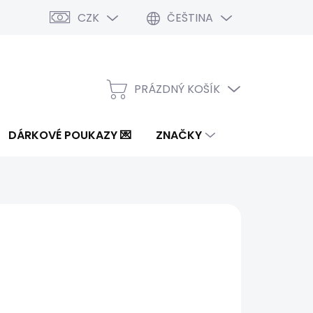
CZK
ČEŠTINA
PRÁZDNÝ KOŠÍK
NÁKUPNÍ
KOŠÍK
DÁRKOVÉ POUKAZY 💌
ZNAČKY
1 Kč