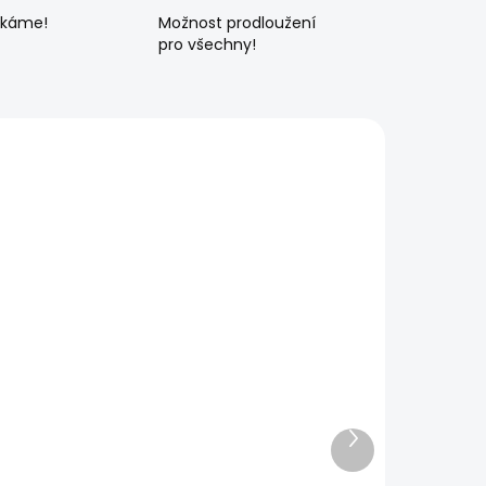
ékáme!
Možnost prodloužení
pro všechny!
Další
produkt