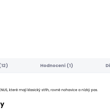
BESTSELLER
SKLADEM
S
ské kraťasy
Dámské tričko BLOO
AXED SHORT MW
440 Kč
UXIE
8 Kč
(12)
Hodnocení (1)
D
S, které mají klasický střih, rovné nohavice a nízký pas.
ry