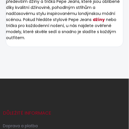
především džíny a trička Pepe Jeans, které jsou oblíbené
díky kvalitní džínovině, pohodlným střihům a
nadčasovému stylu inspirovanému londýnskou módní
scénou. Pokud hledáte stylové Pepe Jeans
džíny
nebo
trička pro každodenní nošení, u nás najdete ověřené
modely, které skvěle sedí a snadno je sladíte s každým
outfitem.
Z
á
p
a
t
í
DŮLEŽITÉ INFORMACE
Doprava a platba