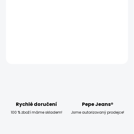
−
+
Přidat do košíku
Model měří 186 cm, váží 80 kg a má na sobě velikost W33
L32
DETAILNÍ INFORMACE
ZEPTAT SE
HLÍDAT
Rychlé doručení
Pepe Jeans®
100 % zboží máme skladem!
Jsme autorizovaný prodejce!