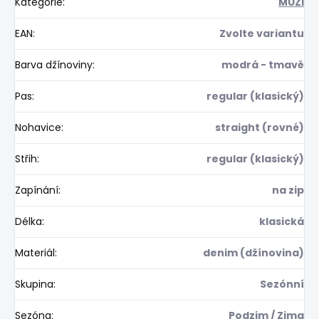
Kategorie
:
MUŽI
EAN
:
Zvolte variantu
Barva džínoviny
:
modrá - tmavě
Pas
:
regular (klasický)
Nohavice
:
straight (rovné)
Střih
:
regular (klasický)
Zapínání
:
na zip
Délka
:
klasická
Materiál
:
denim (džínovina)
Skupina
:
Sezónní
Sezóna
:
Podzim / Zima