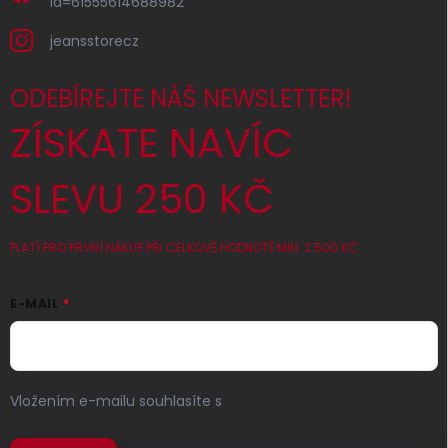
id=61555614688982
jeansstorecz
ODEBÍREJTE NÁŠ NEWSLETTER!
ZÍSKATE NAVÍC
SLEVU 250 KČ
PLATÍ PRO PRVNÍ NÁKUP PŘI CELKOVÉ HODNOTĚ MIN. 2 500 KČ
E-MAIL
Vložením e-mailu souhlasíte s
podmínkami ochrany
osobních údajů