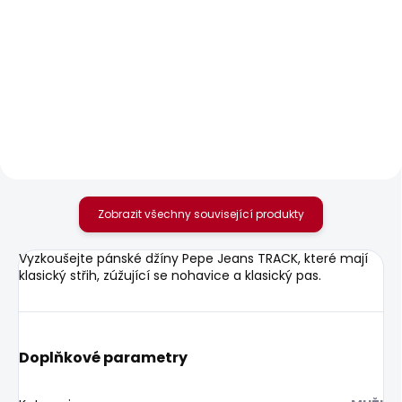
SKLADEM
SKLADEM
Pánská mikina GIO
Pánské tričko GIO TEE
CREW
610 Kč
1 203 Kč
Zobrazit všechny související produkty
Vyzkoušejte pánské džíny Pepe Jeans TRACK, které mají
klasický střih, zúžující se nohavice a klasický pas.
Doplňkové parametry