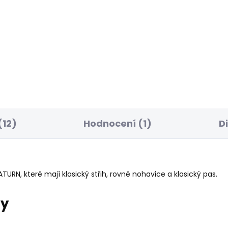
ELLER
POSLEDNÍ ŠANCE
SKLADEM
S
ské džíny STRAIGHT
Dámské džíny SLIM
NS LW VENUS
JEANS UHW
85 Kč
595 Kč
(12)
Hodnocení (1)
D
RN, které mají klasický střih, rovné nohavice a klasický pas.
ry