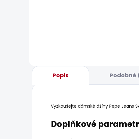
BESTS
SKLADEM
Dámské tričko BLOOMA
Dám
JEA
548 Kč
1 8
Popis
Podobné 
Vyzkoušejte dámské džíny Pepe Jeans SATU
Doplňkové paramet