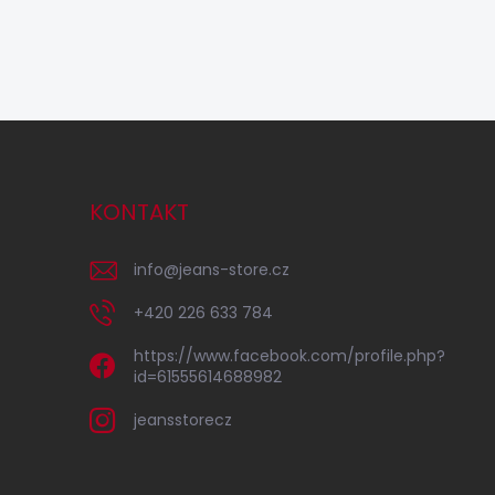
KONTAKT
info
@
jeans-store.cz
+420 226 633 784
https://www.facebook.com/profile.php?
id=61555614688982
jeansstorecz