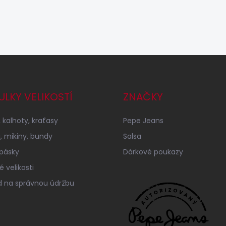
ULKY VELIKOSTÍ
ZNAČKY
 kalhoty, kraťasy
Pepe Jeans
a, mikiny, bundy
Salsa
 pásky
Dárkové poukazy
 velikosti
 na správnou údržbu