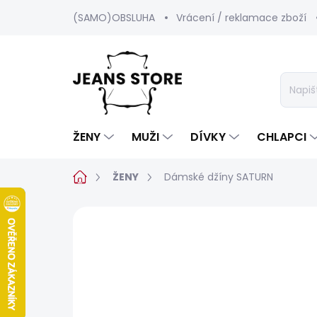
Přejít
(SAMO)OBSLUHA
Vrácení / reklamace zboží
na
obsah
ŽENY
MUŽI
DÍVKY
CHLAPCI
Domů
ŽENY
Dámské džíny SATURN
1 hodnocení
Podrobnosti hodnoc
SALECODE:SRPEN:15:%