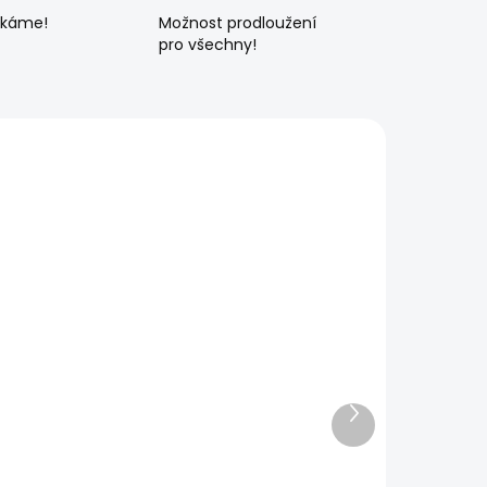
ékáme!
Možnost prodloužení
pro všechny!
Další
produkt