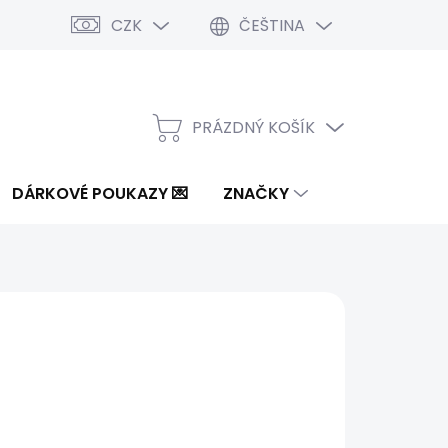
CZK
ČEŠTINA
PRÁZDNÝ KOŠÍK
NÁKUPNÍ
KOŠÍK
DÁRKOVÉ POUKAZY 💌
ZNAČKY
4 Kč