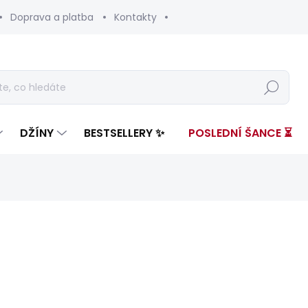
Doprava a platba
Kontakty
Hledat
DŽÍNY
BESTSELLERY ✨
POSLEDNÍ ŠANCE ⏳
ení
ZNAČKA:
PEPE JEANS
3 099 Kč
1 33
Měrná
SKLADEM
(1 KS)
cena: