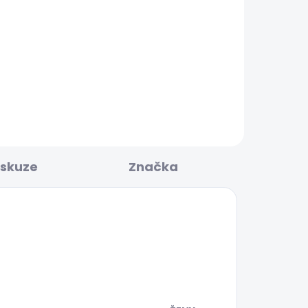
BESTSELLER
KLADEM
SKLADEM
Dámské džíny SLIM
JEANS LW VENUS
1 875 Kč
iskuze
Značka