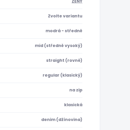
ŽENY
Zvolte variantu
modrá - středně
mid (středně vysoký)
straight (rovné)
regular (klasický)
na zip
klasická
denim (džínovina)