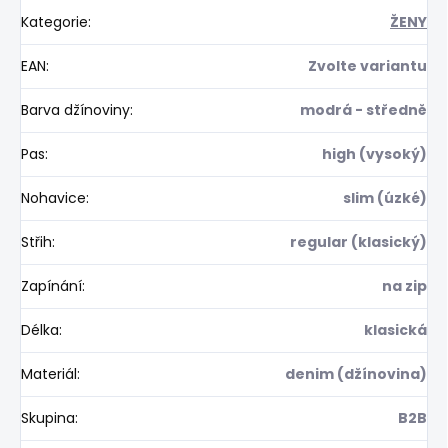
Kategorie
:
ŽENY
EAN
:
Zvolte variantu
Barva džínoviny
:
modrá - středně
Pas
:
high (vysoký)
Nohavice
:
slim (úzké)
Střih
:
regular (klasický)
Zapínání
:
na zip
Délka
:
klasická
Materiál
:
denim (džínovina)
Skupina
:
B2B