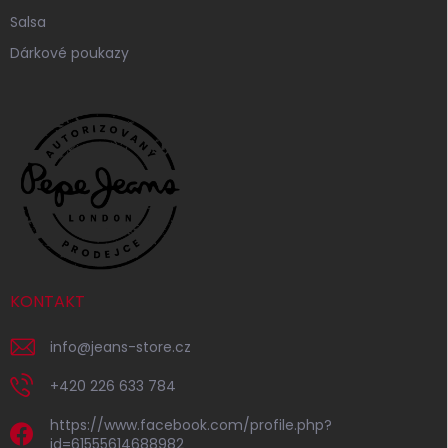
Salsa
Dárkové poukazy
KONTAKT
info
@
jeans-store.cz
+420 226 633 784
https://www.facebook.com/profile.php?
id=61555614688982