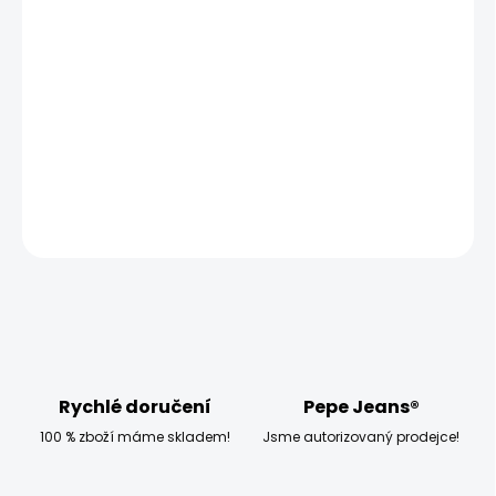
−
+
Přidat do košíku
Modelka měří 173 cm, váží 54 kg a má na sobě velikost
W27 L30
DETAILNÍ INFORMACE
ZEPTAT SE
HLÍDAT
Rychlé doručení
Pepe Jeans®
100 % zboží máme skladem!
Jsme autorizovaný prodejce!