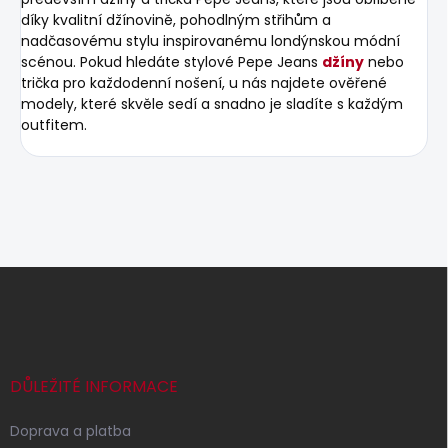
díky kvalitní džínovině, pohodlným střihům a
nadčasovému stylu inspirovanému londýnskou módní
scénou. Pokud hledáte stylové Pepe Jeans
džíny
nebo
trička pro každodenní nošení, u nás najdete ověřené
modely, které skvěle sedí a snadno je sladíte s každým
outfitem.
Z
á
p
a
t
í
DŮLEŽITÉ INFORMACE
Doprava a platba