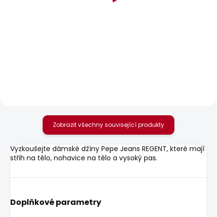
SKLADEM
SKLADEM
Dámské tričko
Dámské tričko
BLOOMA
BLOOMA
440 Kč
440 Kč
Zobrazit všechny související produkty
Vyzkoušejte dámské džíny Pepe Jeans REGENT, které mají
střih na tělo, nohavice na tělo a vysoký pas.
Doplňkové parametry