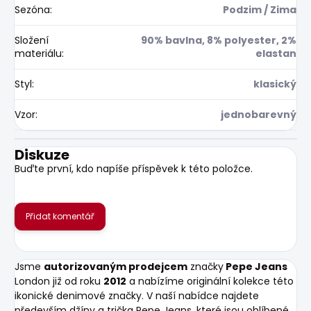
Sezóna
:
Podzim / Zima
Složení
90% bavlna, 8% polyester, 2%
materiálu
:
elastan
Styl
:
klasický
Vzor
:
jednobarevný
Diskuze
Buďte první, kdo napíše příspěvek k této položce.
Přidat komentář
Jsme
autorizovaným prodejcem
značky
Pepe Jeans
London již od roku
2012
a nabízíme originální kolekce této
ikonické denimové značky. V naší nabídce najdete
především džíny a trička Pepe Jeans, které jsou oblíbené