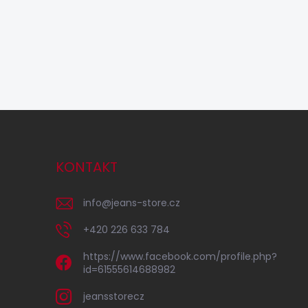
KONTAKT
info
@
jeans-store.cz
+420 226 633 784
https://www.facebook.com/profile.php?
id=61555614688982
jeansstorecz