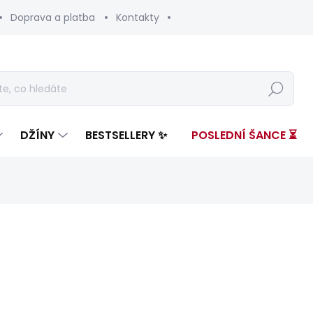
Doprava a platba
Kontakty
Hledat
DŽÍNY
BESTSELLERY ✨
POSLEDNÍ ŠANCE ⏳
nocení
ZNAČKA:
PEPE JEANS
3 099 Kč
1 06
Měrná
SKLADEM
(1 KS)
cena: