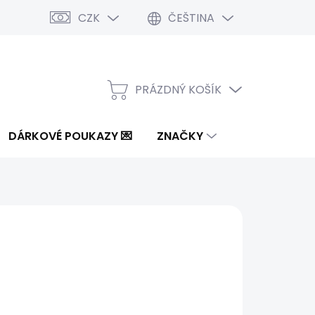
CZK
ČEŠTINA
PRÁZDNÝ KOŠÍK
NÁKUPNÍ
KOŠÍK
DÁRKOVÉ POUKAZY 💌
ZNAČKY
1 Kč