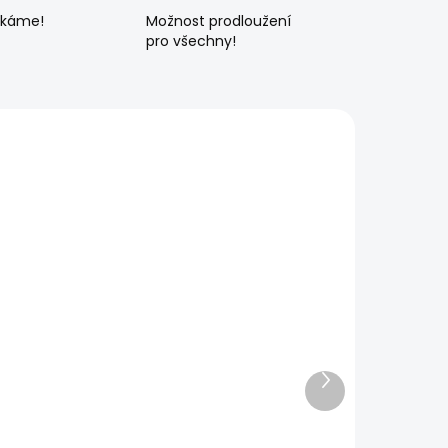
ékáme!
Možnost prodloužení
pro všechny!
Další
produkt