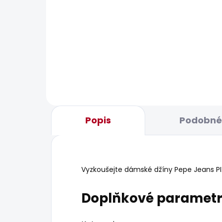
BESTSELLER
BESTS
SKLADEM
Dámské džíny SKINNY
Dám
JEANS LW SOHO
JEA
1 885 Kč
1 6
Popis
Podobné 
Vyzkoušejte dámské džíny Pepe Jeans PIXIE
Doplňkové paramet