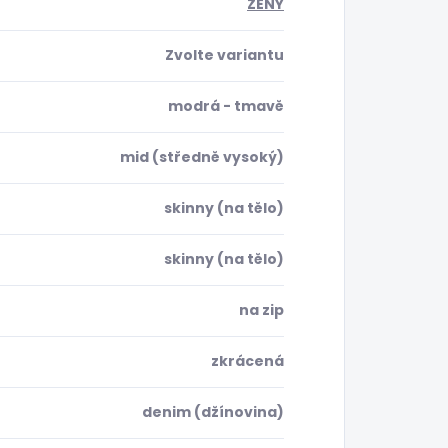
ŽENY
Zvolte variantu
modrá - tmavě
mid (středně vysoký)
skinny (na tělo)
skinny (na tělo)
na zip
zkrácená
denim (džínovina)