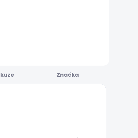
KLADEM
SKLADEM
Dámská mikina BEDA
1 203 Kč
skuze
Značka