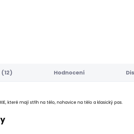
ELLER
SKLADEM
S
ské džíny SKINNY
Dámské tričko BRULE
NS MW REGENT
610 Kč
49 Kč
(12)
Hodnocení
Di
, které mají střih na tělo, nohavice na tělo a klasický pas.
ry