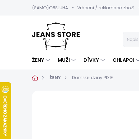
Přejít
(SAMO)OBSLUHA
Vrácení / reklamace zboží
na
obsah
ŽENY
MUŽI
DÍVKY
CHLAPCI
Domů
ŽENY
Dámské džíny PIXIE
Neohodnoceno
Podrobnosti hod
SALECODE:SRPEN:15:%