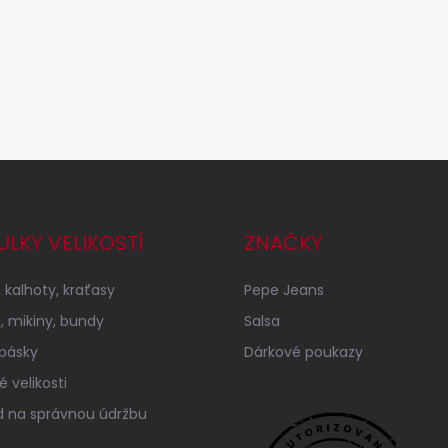
ULKY VELIKOSTÍ
ZNAČKY
 kalhoty, kraťasy
Pepe Jeans
a, mikiny, bundy
Salsa
 pásky
Dárkové poukazy
 velikosti
 na správnou údržbu