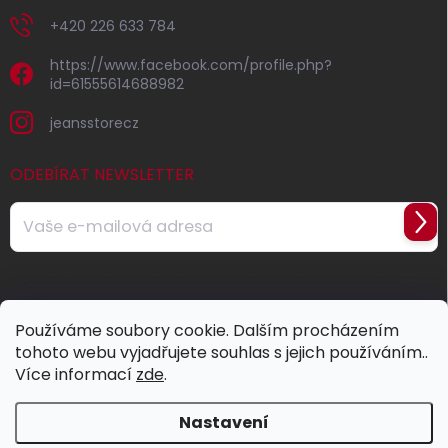
+420 226 633 784
https://www.facebook.com/profile.php?
id=61555614688982
jeansstorecz
ODEBÍRAT NEWSLETTER
Přihl
se
Vložením e-mailu souhlasíte s
podmínkami ochrany osobních
údajů
Používáme soubory cookie. Dalším procházením
tohoto webu vyjadřujete souhlas s jejich používáním..
Více informací
zde
.
Nastavení