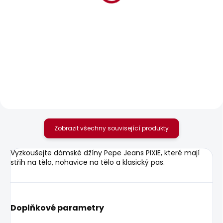
BESTSELLER
SKLADEM
SKLADEM
Dámské džíny LOOSE
Dámské džíny SLIM
ST JEANS LW NICKY
JEANS LW NEW
BROOKE
1 950 Kč
od
1 701 Kč
Zobrazit všechny související produkty
Vyzkoušejte dámské džíny Pepe Jeans PIXIE, které mají
střih na tělo, nohavice na tělo a klasický pas.
Doplňkové parametry