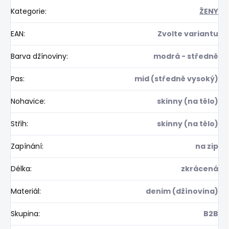
Kategorie
:
ŽENY
EAN
:
Zvolte variantu
Barva džínoviny
:
modrá - středně
Pas
:
mid (středně vysoký)
Nohavice
:
skinny (na tělo)
Střih
:
skinny (na tělo)
Zapínání
:
na zip
Délka
:
zkrácená
Materiál
:
denim (džínovina)
Skupina
:
B2B