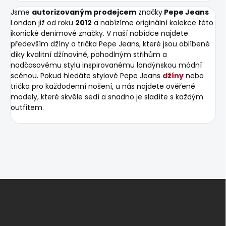
Jsme
autorizovaným prodejcem
značky
Pepe Jeans
London již od roku
2012
a nabízíme originální kolekce této
ikonické denimové značky. V naší nabídce najdete
především džíny a trička Pepe Jeans, které jsou oblíbené
díky kvalitní džínovině, pohodlným střihům a
nadčasovému stylu inspirovanému londýnskou módní
scénou. Pokud hledáte stylové Pepe Jeans
džíny
nebo
trička pro každodenní nošení, u nás najdete ověřené
modely, které skvěle sedí a snadno je sladíte s každým
outfitem.
Z
á
p
a