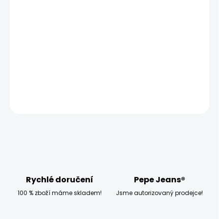
−
+
Přidat do košíku
Modelka měří 173 cm, váží 54 kg a má na sobě velikost
W28 L32
DETAILNÍ INFORMACE
ZEPTAT SE
HLÍDAT
Rychlé doručení
Pepe Jeans®
100 % zboží máme skladem!
Jsme autorizovaný prodejce!