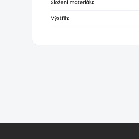
Složení materiálu
:
Výstřih
:
Z
á