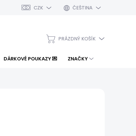
CZK
ČEŠTINA
PRÁZDNÝ KOŠÍK
NÁKUPNÍ
KOŠÍK
DÁRKOVÉ POUKAZY 💌
ZNAČKY
9 Kč