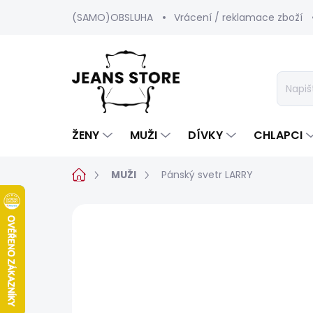
Přejít
(SAMO)OBSLUHA
Vrácení / reklamace zboží
na
obsah
ŽENY
MUŽI
DÍVKY
CHLAPCI
Domů
MUŽI
Pánský svetr LARRY
Neohodnoceno
Podrobnosti hod
SALECODE:SRPEN:15:%