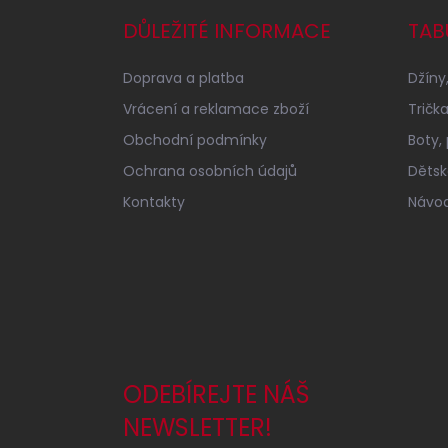
p
a
DŮLEŽITÉ INFORMACE
TAB
t
í
Doprava a platba
Džíny,
Vrácení a reklamace zboží
Tričk
Obchodní podmínky
Boty,
Ochrana osobních údajů
Dětské
Kontakty
Návod
ODEBÍREJTE NÁŠ
NEWSLETTER!