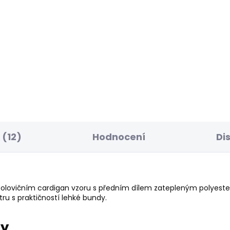
BESTSELLER
SKLADEM
S
ská mikina GEO
Pánské džíny STRAI
DIE SMALL LOGO
JEANS CASH FS STON
GREY
26 Kč
2 156 Kč
(12)
Hodnocení
Di
 polovičním cardigan vzoru s předním dílem zatepleným polyes
tru s praktičností lehké bundy.
ry