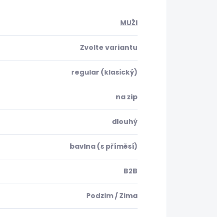
MUŽI
Zvolte variantu
regular (klasický)
na zip
dlouhý
bavlna (s příměsí)
B2B
Podzim / Zima