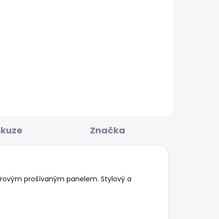
KLADEM
SKLADEM
GHT
Pánské džíny SLIM JEANS
E
HATCH
1 797 Kč
skuze
Značka
terovým prošívaným panelem. Stylový a