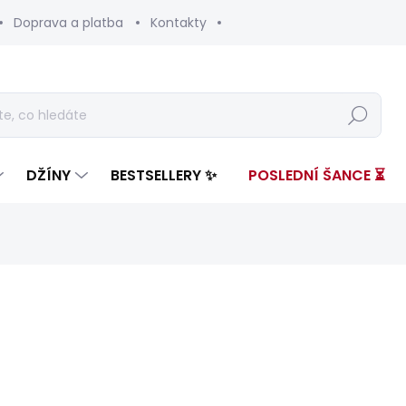
Doprava a platba
Kontakty
Hledat
DŽÍNY
BESTSELLERY ✨
POSLEDNÍ ŠANCE ⏳
nocení
ZNAČKA:
PEPE JEANS
4 399 Kč
2 08
Měrná
SKLADEM
(1 KS)
cena: