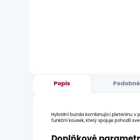
BESTSELLER
SKLADEM
Pánské tričko ORIGINAL
Pán
BASIC 3N
HOO
548 Kč
1 0
Popis
Podobné 
Hybridní bunda kombinující pleteninu v
funkční kousek, který spojuje pohodlí sve
Doplňkové paramet