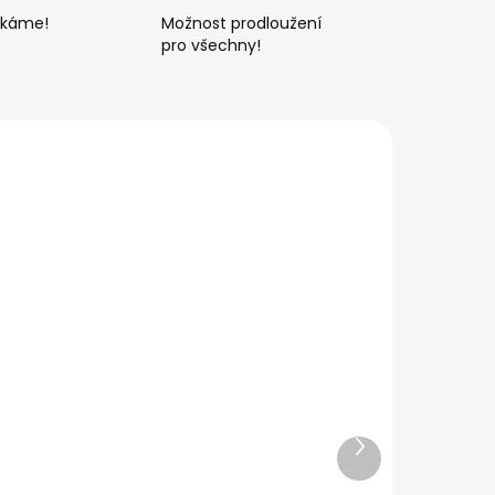
ékáme!
Možnost prodloužení
pro všechny!
Další
produkt