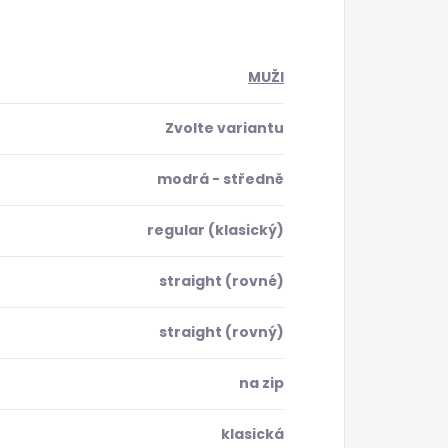
MUŽI
Zvolte variantu
modrá - středně
regular (klasický)
straight (rovné)
straight (rovný)
na zip
klasická