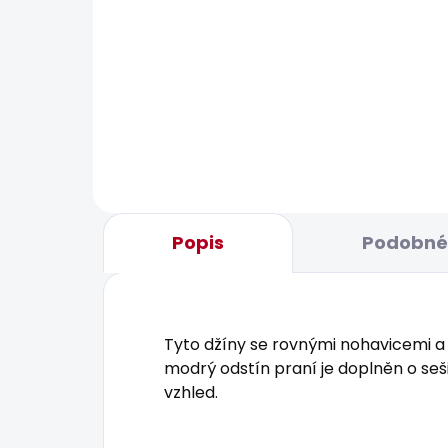
BESTSELLER
BESTS
SKLADEM
Pánské džíny STRAIGHT
Pán
JEANS CASH SUMMER
631
1 885 Kč
Popis
Podobné 
Tyto džíny se rovnými nohavicemi a 
modrý odstín praní je doplněn o se
vzhled.