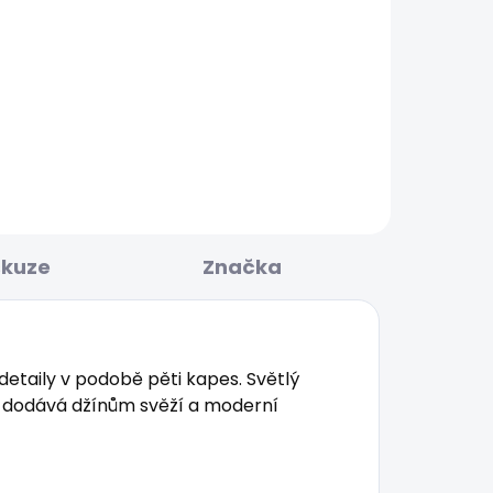
BESTSELLER
KLADEM
SKLADEM
ULAR
Pánské džíny SLIM
GYMDIGO JEANS TRACK
1 885 Kč
skuze
Značka
etaily v podobě pěti kapes. Světlý
ž dodává džínům svěží a moderní