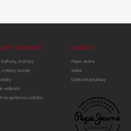
ULKY VELIKOSTÍ
ZNAČKY
 kalhoty, kraťasy
Pepe Jeans
a, mikiny, bundy
Salsa
 pásky
Dárkové poukazy
 velikosti
 na správnou údržbu