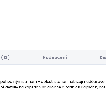
ELLER
SKLADEM
S
ské tričko EGGO N
Pánské kraťasy REG
CHINO SHORT
 Kč
1 168 Kč
(12)
Hodnocení
Di
pohodlným střihem v oblasti stehen nabízejí nadčasové d
šité detaily na kapsách na drobné a zadních kapsách, co