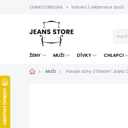
Přejít
(SAMO)OBSLUHA
Vrácení / reklamace zboží
na
obsah
ŽENY
MUŽI
DÍVKY
CHLAPCI
Domů
MUŽI
Pánské džíny STRAIGHT JEANS C
Neohodnoceno
Podrobnosti hod
BESTSELLER
SALECODE:SRPEN:15:%