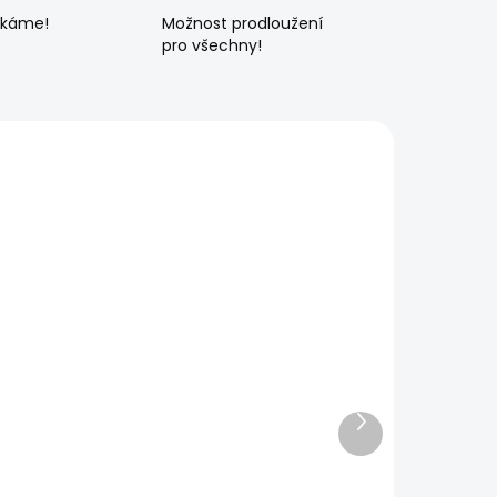
ékáme!
Možnost prodloužení
pro všechny!
Další
produkt