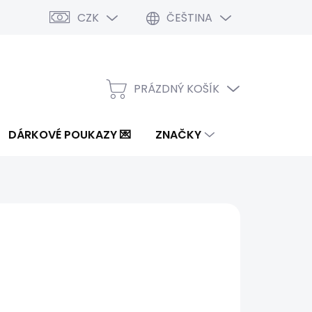
CZK
ČEŠTINA
PRÁZDNÝ KOŠÍK
NÁKUPNÍ
KOŠÍK
DÁRKOVÉ POUKAZY 💌
ZNAČKY
6 Kč