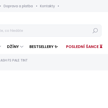
Doprava a platba
Kontakty
Hledat
DŽÍNY
BESTSELLERY ✨
POSLEDNÍ ŠANCE ⏳
ASH FS PALE TINT
nocení
ZNAČKA:
PEPE JEANS
3 599 Kč
2 15
Měrná
ZVOLTE VARIANTU
cena: