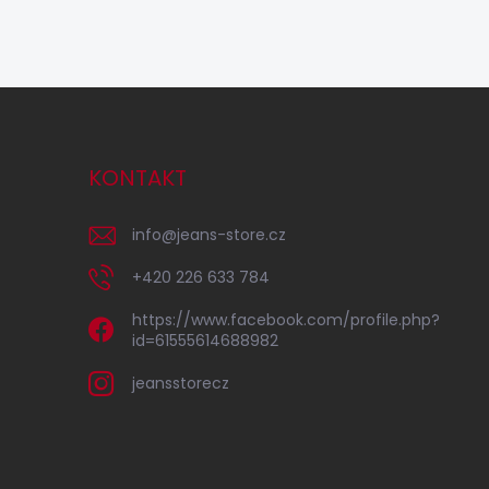
KONTAKT
info
@
jeans-store.cz
+420 226 633 784
https://www.facebook.com/profile.php?
id=61555614688982
jeansstorecz