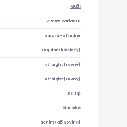
MUŽI
Zvolte variantu
modrá - středně
regular (klasický)
straight (rovné)
straight (rovný)
na zip
klasická
denim (džínovina)