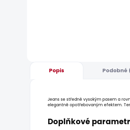
BESTS
SKLADEM
Pánské kraťasy REGULAR
Pán
CHINO SHORT
631
1 168 Kč
Popis
Podobné 
Jeans se středně vysokým pasem a rovn
elegantně opotřebovaným efektem. Tent
Doplňkové paramet