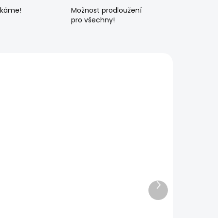
ékáme!
Možnost prodloužení
pro všechny!
Další
produkt