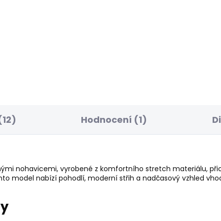
ELLER
SKLADEM
S
ské tričko EGGO N
Pánské kraťasy M
JOGGER SHORT
 Kč
1 249 Kč
(12)
Hodnocení (1)
D
ými nohavicemi, vyrobené z komfortního stretch materiálu, př
o model nabízí pohodlí, moderní střih a nadčasový vzhled vho
ry