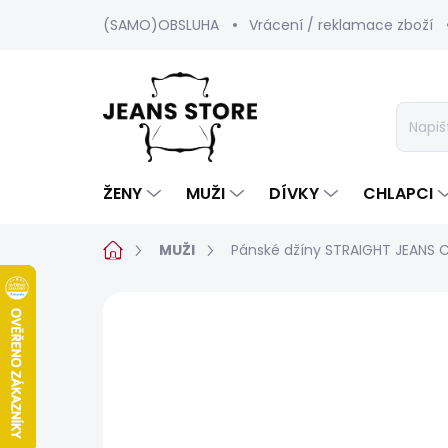
Přejít
(SAMO)OBSLUHA
Vrácení / reklamace zboží
na
obsah
ŽENY
MUŽI
DÍVKY
CHLAPCI
Domů
MUŽI
Pánské džíny STRAIGHT JEANS 
1 hodnocení
Podrobnosti hodnoc
BESTSELLER
SALECODE:SRPEN:15:%