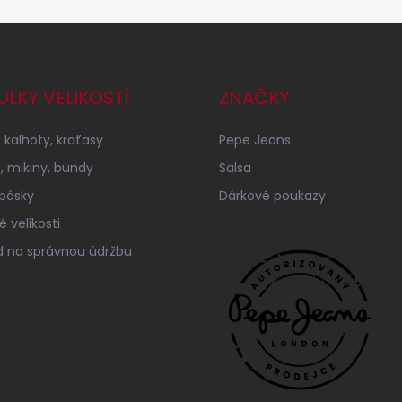
ULKY VELIKOSTÍ
ZNAČKY
 kalhoty, kraťasy
Pepe Jeans
a, mikiny, bundy
Salsa
 pásky
Dárkové poukazy
 velikosti
 na správnou údržbu