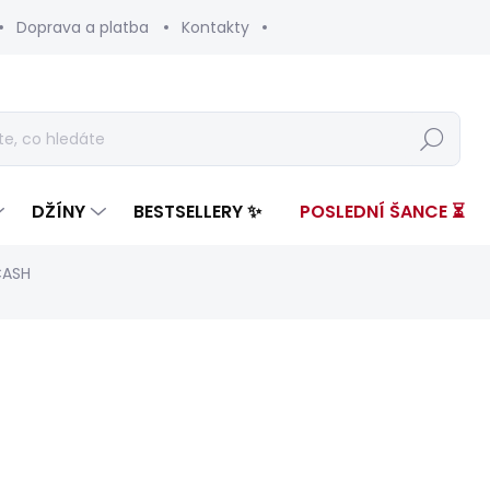
Doprava a platba
Kontakty
Hledat
DŽÍNY
BESTSELLERY ✨
POSLEDNÍ ŠANCE ⏳
CASH
ení
ZNAČKA:
PEPE JEANS
3 299 Kč
1 00
Měrná
SKLADEM
(1 KS)
cena: