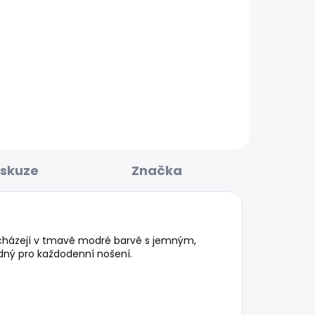
BESTSELLER
KLADEM
SKLADEM
Pánské tričko ORIGINAL
BASIC 3N
548 Kč
iskuze
Značka
icházejí v tmavě modré barvě s jemným,
dný pro každodenní nošení.