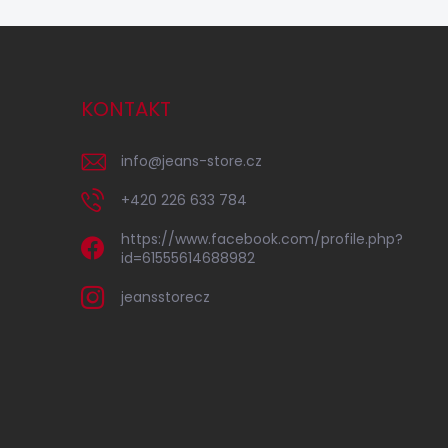
KONTAKT
info
@
jeans-store.cz
+420 226 633 784
https://www.facebook.com/profile.php?
id=61555614688982
jeansstorecz