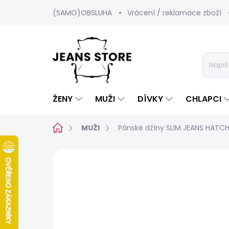
Přejít
(SAMO)OBSLUHA
Vrácení / reklamace zboží
na
obsah
ŽENY
MUŽI
DÍVKY
CHLAPCI
Domů
MUŽI
Pánské džíny SLIM JEANS HATC
1 hodnocení
Podrobnosti hodnoc
BESTSELLER
SALECODE:SRPEN:15:%