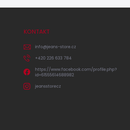
KONTAKT
info
@
jeans-store.cz
+420 226 633 784
https://www.facebook.com/profile.php?
id=61555614688982
jeansstorecz