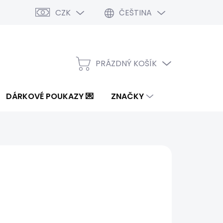
CZK
ČEŠTINA
PRÁZDNÝ KOŠÍK
NÁKUPNÍ
KOŠÍK
DÁRKOVÉ POUKAZY 💌
ZNAČKY
2 Kč