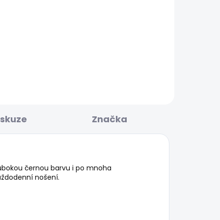
BESTSELLER
KLADEM
SKLADEM
NAL
Pánské tričko EGGO N
631 Kč
iskuze
Značka
hlubokou černou barvu i po mnoha
aždodenní nošení.