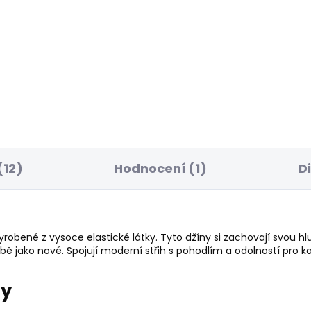
ELLER
SKLADEM
S
ské tričko EGGO N
Pánské tričko SEASO
LOGO FANTASY 3
 Kč
506 Kč
(12)
Hodnocení (1)
D
robené z vysoce elastické látky. Tyto džíny si zachovají svou 
 jako nové. Spojují moderní střih s pohodlím a odolností pro k
ry