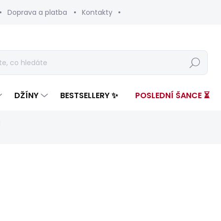
Doprava a platba
Kontakty
Hledat
DŽÍNY
BESTSELLERY ✨
POSLEDNÍ ŠANCE ⏳
H
ení
ZNAČKA:
PEPE JEANS
2 899 Kč
1 81
Měrná
SKLADEM
(1 KS)
cena: