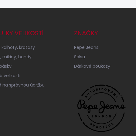
ULKY VELIKOSTÍ
ZNAČKY
 kalhoty, kraťasy
Pepe Jeans
a, mikiny, bundy
Salsa
 pásky
Dárkové poukazy
 velikosti
 na správnou údržbu