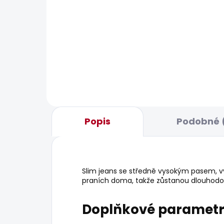
BESTSELLER
BESTS
SKLADEM
Pánské tričko JACKO
Pán
506 Kč
631
Popis
Podobné 
Slim jeans se středně vysokým pasem, vy
praních doma, takže zůstanou dlouhodobě
Doplňkové paramet