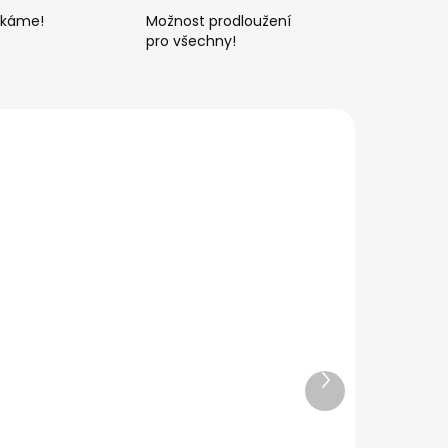
ékáme!
Možnost prodloužení
pro všechny!
Další
produkt