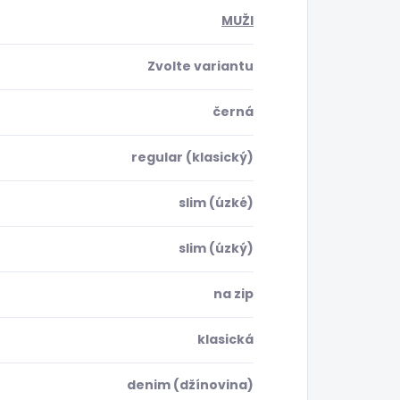
MUŽI
Zvolte variantu
černá
regular (klasický)
slim (úzké)
slim (úzký)
na zip
klasická
denim (džínovina)