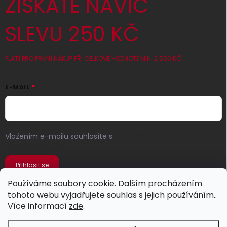
ZÍSKATE NAVÍC
SLEVU 250 KČ
PLATÍ PRO PRVNÍ NÁKUP PŘI CELKOVÉ HODNOTĚ MIN. 2 500 KČ
E-MAIL
Vložením e-mailu souhlasíte s
podmínkami ochrany
osobních údajů
Přihlásit se
Používáme soubory cookie. Dalším procházením
tohoto webu vyjadřujete souhlas s jejich používáním..
Více informací
zde
.