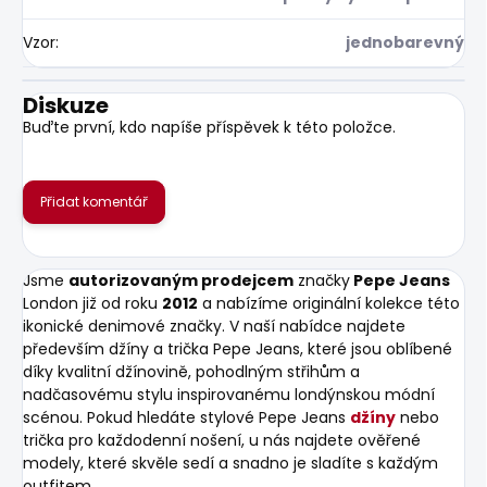
Vzor
:
jednobarevný
Diskuze
Buďte první, kdo napíše příspěvek k této položce.
Přidat komentář
Jsme
autorizovaným prodejcem
značky
Pepe Jeans
London již od roku
2012
a nabízíme originální kolekce této
ikonické denimové značky. V naší nabídce najdete
především džíny a trička Pepe Jeans, které jsou oblíbené
díky kvalitní džínovině, pohodlným střihům a
nadčasovému stylu inspirovanému londýnskou módní
scénou. Pokud hledáte stylové Pepe Jeans
džíny
nebo
trička pro každodenní nošení, u nás najdete ověřené
modely, které skvěle sedí a snadno je sladíte s každým
outfitem.