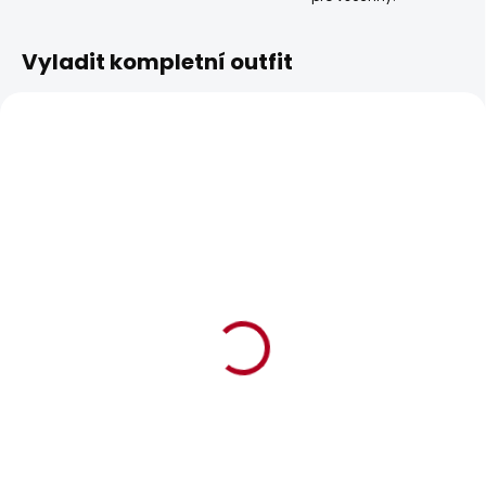
Vyladit kompletní outfit
BESTSELLER
SKLADEM
SKLADEM
Dámské kraťasy
Dámské džíny SLIM
REGULAR SHORT HW
JEANS MW GEN