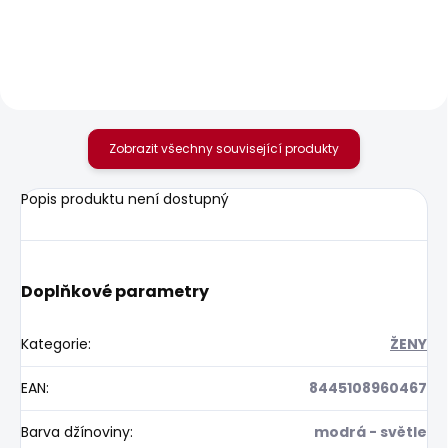
MARY
2 156 Kč
1 099 Kč
Zobrazit všechny související produkty
Popis produktu není dostupný
Doplňkové parametry
Kategorie
:
ŽENY
EAN
:
8445108960467
Barva džínoviny
:
modrá - světle