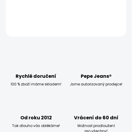
−
+
Přidat do košíku
ZEPTAT SE
HLÍDAT
Rychlé doručení
Pepe Jeans®
100 % zboží máme skladem!
Jsme autorizovaný prodejce!
Od roku 2012
Vrácení do 60 dní
Tak dlouho vás oblékáme!
Možnost prodloužení
pro všechny!