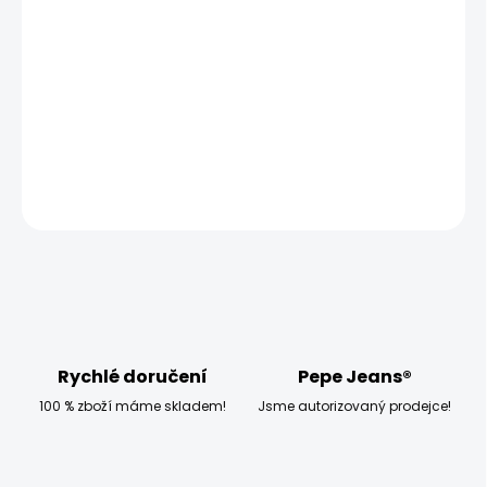
−
+
Přidat do košíku
Modelka měří 173 cm, váží 54 kg a má na sobě velikost S
DETAILNÍ INFORMACE
ZEPTAT SE
HLÍDAT
Rychlé doručení
Pepe Jeans®
100 % zboží máme skladem!
Jsme autorizovaný prodejce!