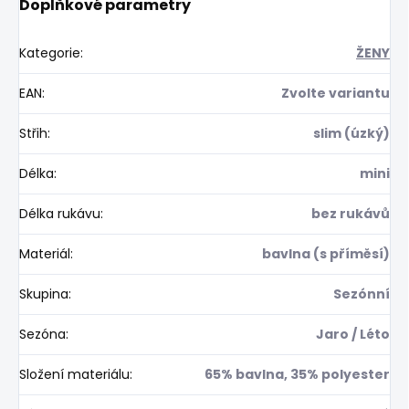
Doplňkové parametry
Kategorie
:
ŽENY
EAN
:
Zvolte variantu
Střih
:
slim (úzký)
Délka
:
mini
Délka rukávu
:
bez rukávů
Materiál
:
bavlna (s příměsí)
Skupina
:
Sezónní
Sezóna
:
Jaro / Léto
Složení materiálu
:
65% bavlna, 35% polyester