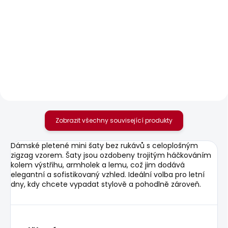
SKLADEM
SKLADEM
Dámské džíny SLIM
Dámské tričko
JEANS MW ICONIC
BRENDA STRIPED
GEN
440 Kč
1 950 Kč
Zobrazit všechny související produkty
Dámské pletené mini šaty bez rukávů s celoplošným
zigzag vzorem. Šaty jsou ozdobeny trojitým háčkováním
kolem výstřihu, armholek a lemu, což jim dodává
elegantní a sofistikovaný vzhled. Ideální volba pro letní
dny, kdy chcete vypadat stylově a pohodlně zároveň.