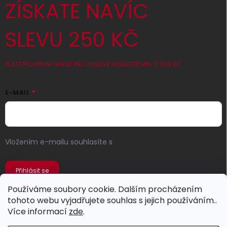
ZÍSKATE NAVÍC
SLEVU 250 KČ
PLATÍ PRO PRVNÍ NÁKUP PŘI CELKOVÉ HODNOTĚ MIN. 2 500 KČ
E-MAIL
Vložením e-mailu souhlasíte s
podmínkami ochrany
osobních údajů
Přihlásit se
Používáme soubory cookie. Dalším procházením
tohoto webu vyjadřujete souhlas s jejich používáním..
Více informací
zde
.