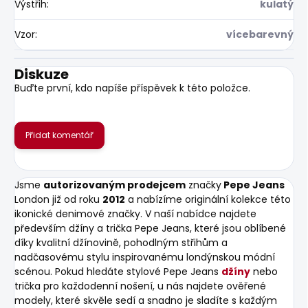
Výstřih
:
kulatý
Vzor
:
vícebarevný
Diskuze
Buďte první, kdo napíše příspěvek k této položce.
Přidat komentář
Jsme
autorizovaným prodejcem
značky
Pepe Jeans
London již od roku
2012
a nabízíme originální kolekce této
ikonické denimové značky. V naší nabídce najdete
především džíny a trička Pepe Jeans, které jsou oblíbené
díky kvalitní džínovině, pohodlným střihům a
nadčasovému stylu inspirovanému londýnskou módní
scénou. Pokud hledáte stylové Pepe Jeans
džíny
nebo
trička pro každodenní nošení, u nás najdete ověřené
modely, které skvěle sedí a snadno je sladíte s každým