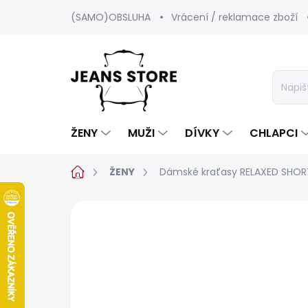
Přejít
(SAMO)OBSLUHA
Vrácení / reklamace zboží
na
obsah
ŽENY
MUŽI
DÍVKY
CHLAPCI
Domů
ŽENY
Dámské kraťasy RELAXED SHOR
Neohodnoceno
Podrobnosti hod
SALECODE:SRPEN:15:%