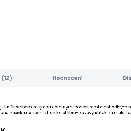
ELLER
BESTSELLER
SKLADEM
S
ské džíny FLARE
Dámské džíny SKINN
NS MW VENUS
JEANS LW SOHO
85 Kč
1 701 Kč
(12)
Hodnocení
Di
ular fit střihem zaujmou ohrnutými nohavicemi a pohodlným ma
ožená nášivka na zadní straně a stříbrný kovový štítek na malé ka
ry