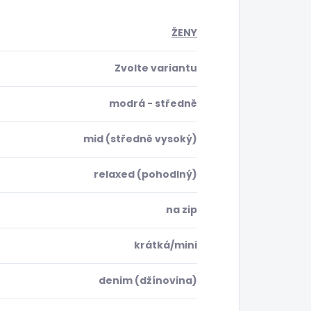
ŽENY
Zvolte variantu
modrá - středně
mid (středně vysoký)
relaxed (pohodlný)
na zip
krátká/mini
denim (džínovina)