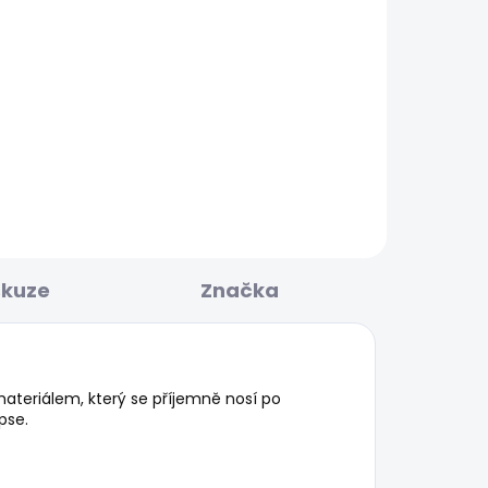
BESTSELLER
KLADEM
SKLADEM
Y
Dámské džíny SLIM
JEANS LW VENUS
WORKWEAR
1 950 Kč
skuze
Značka
teriálem, který se příjemně nosí po
pse.