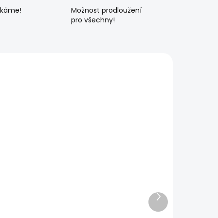
ékáme!
Možnost prodloužení
pro všechny!
Další
produkt