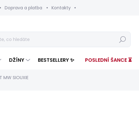
Doprava a platba
Kontakty
Hledat
DŽÍNY
BESTSELLERY ✨
POSLEDNÍ ŠANCE ⏳
T MW SIOUXIE
nocení
ZNAČKA:
PEPE JEANS
2 399 Kč
1 37
Měrná
ZVOLTE VARIANTU
cena: