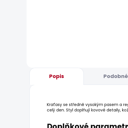
BESTS
SKLADEM
Dámské džíny SKINNY
Dám
JEANS LW SOHO
JEA
1 885 Kč
1 8
Popis
Podobné 
Kraťasy se středně vysokým pasem a reg
celý den. Styl doplňují kovové detaily, k
Doplňkové paramet