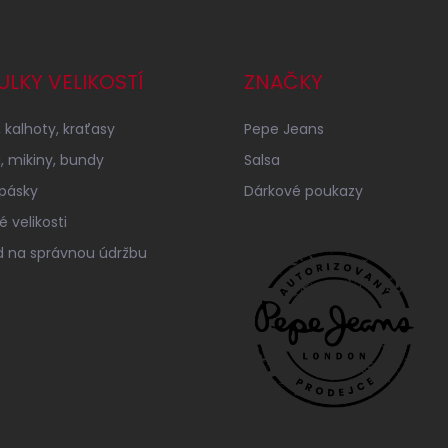
ULKY VELIKOSTÍ
ZNAČKY
 kalhoty, kraťasy
Pepe Jeans
a, mikiny, bundy
Salsa
 pásky
Dárkové poukazy
 velikosti
 na správnou údržbu