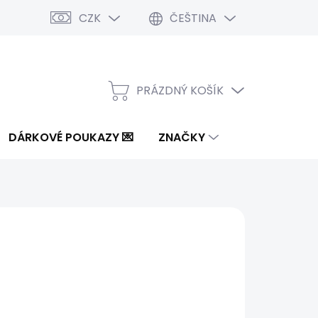
CZK
ČEŠTINA
PRÁZDNÝ KOŠÍK
NÁKUPNÍ
KOŠÍK
DÁRKOVÉ POUKAZY 💌
ZNAČKY
8 Kč