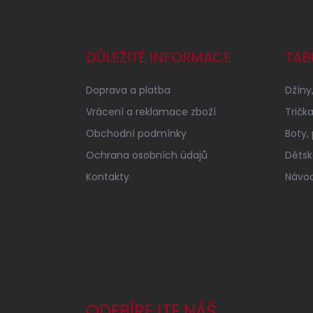
Z
á
p
a
DŮLEŽITÉ INFORMACE
TAB
t
í
Doprava a platba
Džíny,
Vrácení a reklamace zboží
Tričk
Obchodní podmínky
Boty,
Ochrana osobních údajů
Dětské
Kontakty
Návod
ODEBÍREJTE NÁŠ