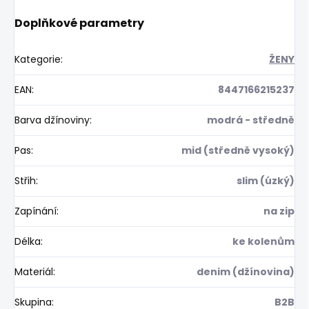
Doplňkové parametry
Kategorie
:
ŽENY
EAN
:
8447166215237
Barva džínoviny
:
modrá - středně
Pas
:
mid (středně vysoký)
Střih
:
slim (úzký)
Zapínání
:
na zip
Délka
:
ke kolenům
Materiál
:
denim (džínovina)
Skupina
:
B2B