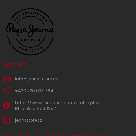
KONTAKT
info
@
jeans-store.cz
+420 226 633 784
https://www.facebook.com/profile.php?
id=61555614688982
jeansstorecz