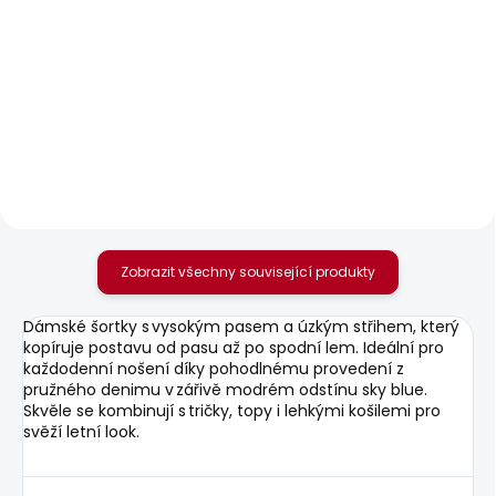
SKLADEM
SKLADEM
Dámské tričko
Dámské džíny SLIM
BLOOM
JEANS MW GEN
548 Kč
2 156 Kč
Zobrazit všechny související produkty
Dámské šortky s vysokým pasem a úzkým střihem, který
kopíruje postavu od pasu až po spodní lem. Ideální pro
každodenní nošení díky pohodlnému provedení z
pružného denimu v zářivě modrém odstínu sky blue.
Skvěle se kombinují s tričky, topy i lehkými košilemi pro
svěží letní look.