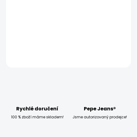
ZVOLTE VARIANTU
MOŽNOSTI DORUČENÍ
−
+
Přidat do košíku
Modelka měří 173 cm a má na sobě velikost W27
DETAILNÍ INFORMACE
ZEPTAT SE
HLÍDAT
Rychlé doručení
Pepe Jeans®
100 % zboží máme skladem!
Jsme autorizovaný prodejce!