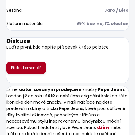
Sezóna
:
Jaro / Léto
Složení materiálu
:
99% bavlna, 1% elastan
Diskuze
Buďte první, kdo napíše příspěvek k této položce.
Přidat komentář
Jsme
autorizovaným prodejcem
značky
Pepe Jeans
London již od roku
2012
a nabízíme originální kolekce této
ikonické denimové značky. V naší nabídce najdete
především džíny a trička Pepe Jeans, které jsou oblíbené
díky kvalitní džínovině, pohodlným střihům a
nadčasovému stylu inspirovanému londýnskou módní
scénou. Pokud hledáte stylové Pepe Jeans
džíny
nebo
trička pro každodenní nošení, u nás najdete ověřené