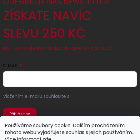
ODEBÍREJTE NÁŠ NEWSLETTER!
ZÍSKATE NAVÍC
SLEVU 250 KČ
PLATÍ PRO PRVNÍ NÁKUP PŘI CELKOVÉ HODNOTĚ MIN. 2 500 KČ
E-MAIL
Vložením e-mailu souhlasíte s
podmínkami ochrany
osobních údajů
Přihlásit se
Používáme soubory cookie. Dalším procházením
tohoto webu vyjadřujete souhlas s jejich používáním..
Více informací
zde
.