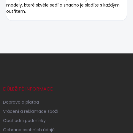
modely, které skvěle sedí a snadno je sladíte s každým
outfitem.
Z
á
p
a
t
í
DŮLEŽITÉ INFORMACE
Doprava a platba
Vrácení a reklamace zboží
Obchodní podmínky
Ochrana osobních údajů