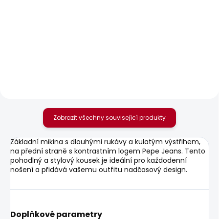
SKLADEM
SKLADEM
Dámské kraťasy
Dámské tričko BRULE
REGULAR SHORT LW
610 Kč
SIOUXIE
1 042 Kč
Zobrazit všechny související produkty
Základní mikina s dlouhými rukávy a kulatým výstřihem,
na přední straně s kontrastním logem Pepe Jeans. Tento
pohodlný a stylový kousek je ideální pro každodenní
nošení a přidává vašemu outfitu nadčasový design.
Doplňkové parametry