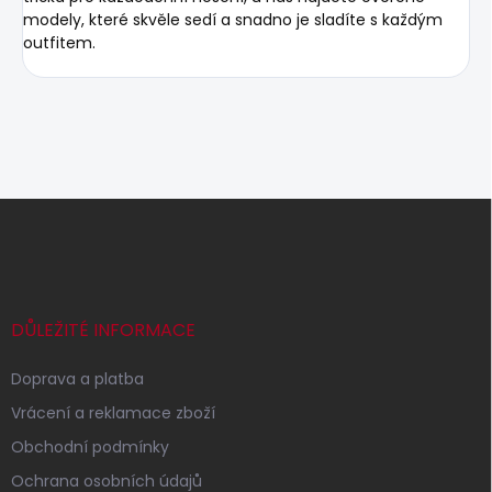
modely, které skvěle sedí a snadno je sladíte s každým
outfitem.
Z
á
p
a
t
í
DŮLEŽITÉ INFORMACE
Doprava a platba
Vrácení a reklamace zboží
Obchodní podmínky
Ochrana osobních údajů