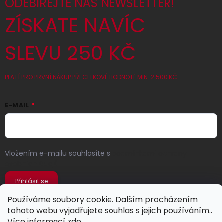
ODEBÍREJTE NÁŠ NEWSLETTER!
ZÍSKATE NAVÍC
SLEVU 250 KČ
PLATÍ PRO PRVNÍ NÁKUP PŘI CELKOVÉ HODNOTĚ MIN. 2 500 KČ
E-MAIL
Vložením e-mailu souhlasíte s
podmínkami ochrany
osobních údajů
Přihlásit se
Používáme soubory cookie. Dalším procházením
tohoto webu vyjadřujete souhlas s jejich používáním..
Více informací
zde
.