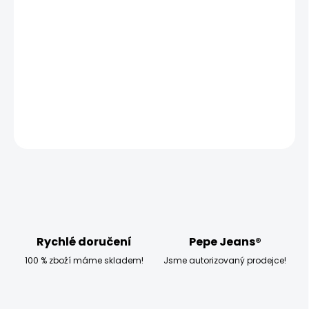
MOŽNOSTI
DORUČENÍ
−
+
Přidat do košíku
DETAILNÍ INFORMACE
ZEPTAT SE
HLÍDAT
Rychlé doručení
Pepe Jeans®
100 % zboží máme skladem!
Jsme autorizovaný prodejce!