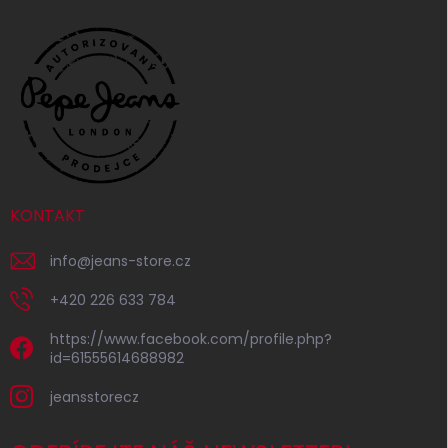
KONTAKT
info
@
jeans-store.cz
+420 226 633 784
https://www.facebook.com/profile.php?
id=61555614688982
jeansstorecz