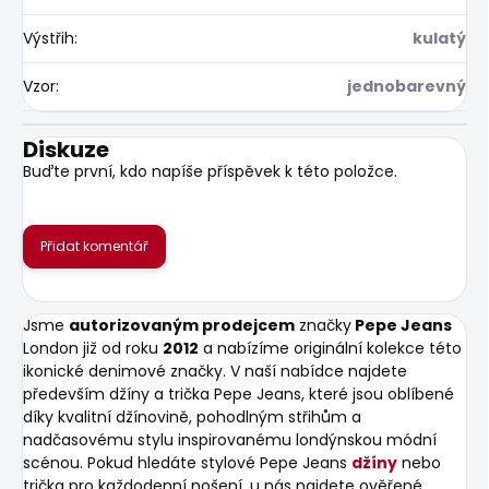
Výstřih
:
kulatý
Vzor
:
jednobarevný
Diskuze
Buďte první, kdo napíše příspěvek k této položce.
Přidat komentář
Jsme
autorizovaným prodejcem
značky
Pepe Jeans
London již od roku
2012
a nabízíme originální kolekce této
ikonické denimové značky. V naší nabídce najdete
především džíny a trička Pepe Jeans, které jsou oblíbené
díky kvalitní džínovině, pohodlným střihům a
nadčasovému stylu inspirovanému londýnskou módní
scénou. Pokud hledáte stylové Pepe Jeans
džíny
nebo
trička pro každodenní nošení, u nás najdete ověřené