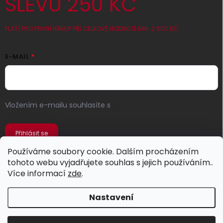
SLEVU 250 KČ
PLATÍ PRO PRVNÍ NÁKUP PŘI CELKOVÉ HODNOTĚ MIN. 2 500 KČ
E-MAIL
Vložením e-mailu souhlasíte s
podmínkami ochrany
osobních údajů
Přihlásit se
Používáme soubory cookie. Dalším procházením
tohoto webu vyjadřujete souhlas s jejich používáním..
Více informací
zde
.
Nastavení