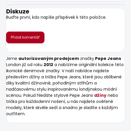
Diskuze
Buďte první, kdo napíše příspěvek k této položce.
Přidat komentář
Jsme
autorizovaným prodejcem
značky
Pepe Jeans
London již od roku
2012
a nabízíme originální kolekce této
ikonické denimové značky. V naší nabídce najdete
především džíny a trička Pepe Jeans, které jsou oblíbené
díky kvalitní džínovině, pohodlným střihům a
nadčasovému stylu inspirovanému londýnskou módní
scénou. Pokud hledáte stylové Pepe Jeans
džíny
nebo
trička pro každodenní nošení, u nás najdete ověřené
modely, které skvěle sedí a snadno je sladíte s každým
outfitem.