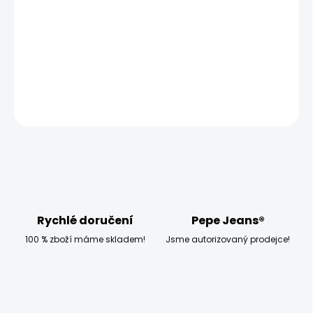
−
+
Přidat do košíku
DETAILNÍ INFORMACE
ZEPTAT SE
HLÍDAT
Rychlé doručení
Pepe Jeans®
100 % zboží máme skladem!
Jsme autorizovaný prodejce!