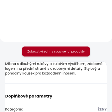
SKLADEM
SKLADEM
Dámské džíny SLIM
Dámské džíny
JEANS LW NEW
SKINNY JEANS LW
BROOKE
SOHO
1 701 Kč
1 885 Kč
Zobrazit všechny související produkty
Mikina s dlouhými rukávy a kulatým výstřihem, zdobená
logem na přední straně s ozdobnými detaily. Stylový a
pohodlný kousek pro každodenní nošení.
Doplňkové parametry
Kategorie
:
ŽENY