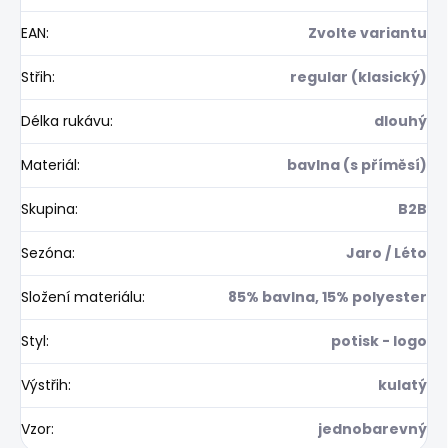
EAN
:
Zvolte variantu
Střih
:
regular (klasický)
Délka rukávu
:
dlouhý
Materiál
:
bavlna (s příměsí)
Skupina
:
B2B
Sezóna
:
Jaro / Léto
Složení materiálu
:
85% bavlna, 15% polyester
Styl
:
potisk - logo
Výstřih
:
kulatý
Vzor
:
jednobarevný