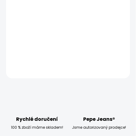
MŮŽEME DORUČIT UŽ:
ZVOLTE VARIANTU
MOŽNOSTI DORUČENÍ
−
+
Přidat do košíku
DETAILNÍ INFORMACE
ZEPTAT SE
HLÍDAT
Rychlé doručení
Pepe Jeans®
100 % zboží máme skladem!
Jsme autorizovaný prodejce!