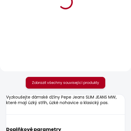
BESTSELLER
BESTSELLER
SKLADEM
SKLADEM
Dámské džíny SLIM
Dámské džíny
JEANS LW VENUS
STRAIGHT JEANS LW
VENUS
1 875 Kč
1 885 Kč
od
Zobrazit všechny související produkty
Vyzkoušejte dámské džíny Pepe Jeans SLIM JEANS MW,
které mají úzký střih, úzké nohavice a klasický pas.
Doplňkové parametry