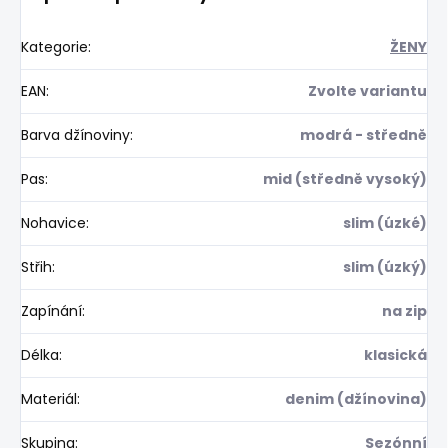
Kategorie
:
ŽENY
EAN
:
Zvolte variantu
Barva džínoviny
:
modrá - středně
Pas
:
mid (středně vysoký)
Nohavice
:
slim (úzké)
Střih
:
slim (úzký)
Zapínání
:
na zip
Délka
:
klasická
Materiál
:
denim (džínovina)
Skupina
:
Sezónní