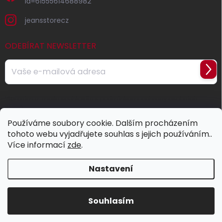
id=61555614688982
jeansstorecz
ODEBÍRAT NEWSLETTER
Přihl
se
Vložením e-mailu souhlasíte s
podmínkami ochrany osobních
údajů
Používáme soubory cookie. Dalším procházením
tohoto webu vyjadřujete souhlas s jejich používáním..
Více informací
zde
.
Nastavení
Copyright 2026
Jeans Store
. Všechna práva vyhrazena.
Souhlasím
Vytvořil Shoptet