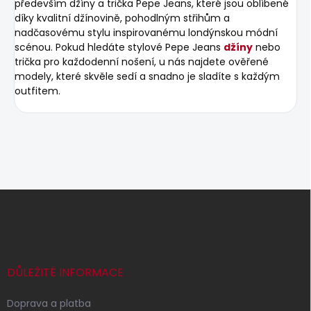
především džíny a trička Pepe Jeans, které jsou oblíbené
díky kvalitní džínovině, pohodlným střihům a
nadčasovému stylu inspirovanému londýnskou módní
scénou. Pokud hledáte stylové Pepe Jeans
džíny
nebo
trička pro každodenní nošení, u nás najdete ověřené
modely, které skvěle sedí a snadno je sladíte s každým
outfitem.
Z
á
p
a
t
í
DŮLEŽITÉ INFORMACE
Doprava a platba