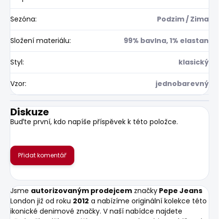
Sezóna
:
Podzim / Zima
Složení materiálu
:
99% bavlna, 1% elastan
Styl
:
klasický
Vzor
:
jednobarevný
Diskuze
Buďte první, kdo napíše příspěvek k této položce.
Přidat komentář
Jsme
autorizovaným prodejcem
značky
Pepe Jeans
London již od roku
2012
a nabízíme originální kolekce této
ikonické denimové značky. V naší nabídce najdete