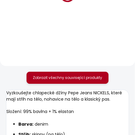
SKLADEM
SKLADEM
Chlapecké džíny
Chlapecké kraťasy
CASHED
JUNIOR GYMDIGO
CARGO SHORT
890 Kč
706 Kč
Zobrazit všechny související produkty
Vyzkoušejte chlapecké džíny Pepe Jeans NICKELS, které
mají střih na tělo, nohavice na tělo a klasický pas.
Složení: 99% bavlna + 1% elastan
Barva:
denim
Střih:
skinny (na tělo)