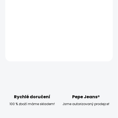
−
+
Přidat do košíku
Vyzkoušejte chlapecké džíny Pepe Jeans NICKELS, které
mají střih na tělo, nohavice na tělo a klasický pas.
DETAILNÍ INFORMACE
ZEPTAT SE
HLÍDAT
Rychlé doručení
Pepe Jeans®
100 % zboží máme skladem!
Jsme autorizovaný prodejce!