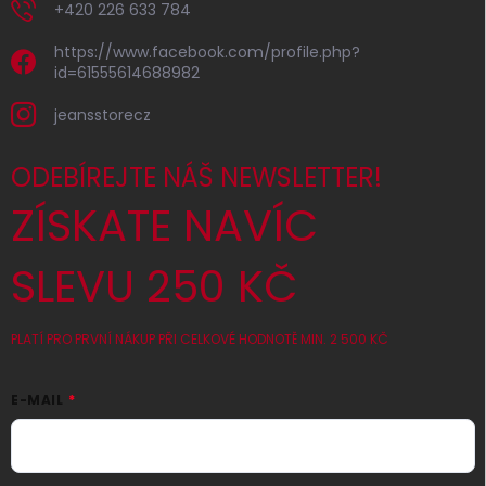
+420 226 633 784
https://www.facebook.com/profile.php?
id=61555614688982
jeansstorecz
ODEBÍREJTE NÁŠ NEWSLETTER!
ZÍSKATE NAVÍC
SLEVU 250 KČ
PLATÍ PRO PRVNÍ NÁKUP PŘI CELKOVÉ HODNOTĚ MIN. 2 500 KČ
E-MAIL