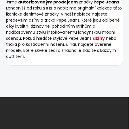
Jsme
autorizovaným prodejcem
značky
Pepe Jeans
London již od roku
2012
a nabízíme originální kolekce této
ikonické denimové značky. V naší nabídce najdete
především džíny a trička Pepe Jeans, které jsou oblíbené
díky kvalitní džínovině, pohodlným střihům a
nadčasovému stylu inspirovanému londýnskou módní
scénou. Pokud hledáte stylové Pepe Jeans
džíny
nebo
trička pro každodenní nošení, u nás najdete ověřené
modely, které skvěle sedí a snadno je sladíte s každým
outfitem.
Z
á
p
a
t