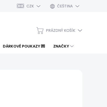
CZK
ČEŠTINA
PRÁZDNÝ KOŠÍK
NÁKUPNÍ
KOŠÍK
DÁRKOVÉ POUKAZY 💌
ZNAČKY
Kč