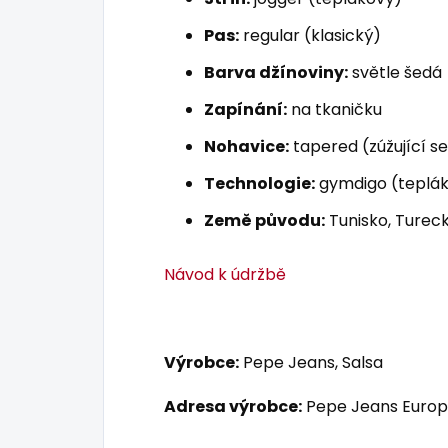
Pas:
regular (klasický)
Barva džínoviny:
světle šedá
Zapínání:
na tkaničku
Nohavice:
tapered (zúžující s
Technologie:
gymdigo (teplá
Země původu:
Tunisko, Tureck
Návod k údržbě
Výrobce:
Pepe Jeans, Salsa
Adresa výrobce:
Pepe Jeans Europ