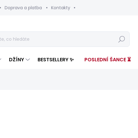
Doprava a platba
Kontakty
Hledat
DŽÍNY
BESTSELLERY ✨
POSLEDNÍ ŠANCE ⏳
nocení
ZNAČKA:
PEPE JEANS
2 199 Kč
660 
Měrná
SKLADEM
(1 KS)
cena: