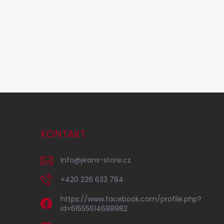
KONTAKT
info
@
jeans-store.cz
+420 226 633 784
https://www.facebook.com/profile.php?
id=61555614688982