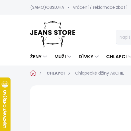
Přejít
(SAMO)OBSLUHA
Vrácení / reklamace zboží
na
obsah
ŽENY
MUŽI
DÍVKY
CHLAPCI
Domů
CHLAPCI
Chlapecké džíny ARCHIE
Neohodnoceno
Podrobnosti hod
POSLEDNÍ ŠANCE
SALECODE:SRPEN:15:%