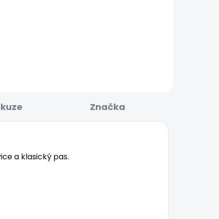
KLADEM
SKLADEM
E
Chlapecké tričko WALDO
334 Kč
skuze
Značka
ce a klasický pas.