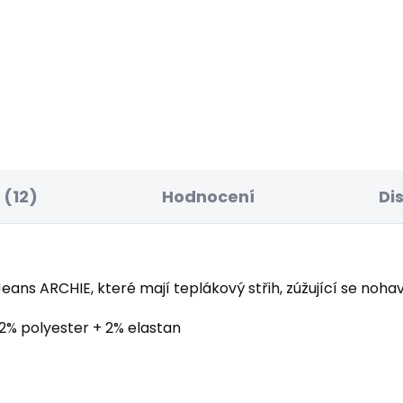
SKLADEM
S
apecké džíny FINLY
Chlapecké džíny DIC
 Kč
904 Kč
(12)
Hodnocení
Di
ns ARCHIE, které mají teplákový střih, zúžující se nohavi
12% polyester + 2% elastan