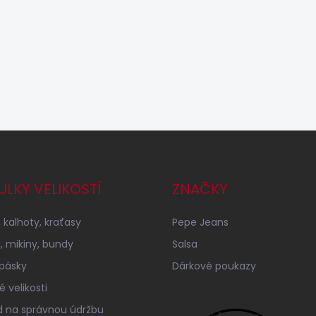
ULKY VELIKOSTÍ
ZNAČKY
 kalhoty, kraťasy
Pepe Jeans
a, mikiny, bundy
Salsa
 pásky
Dárkové poukazy
 velikosti
 na správnou údržbu