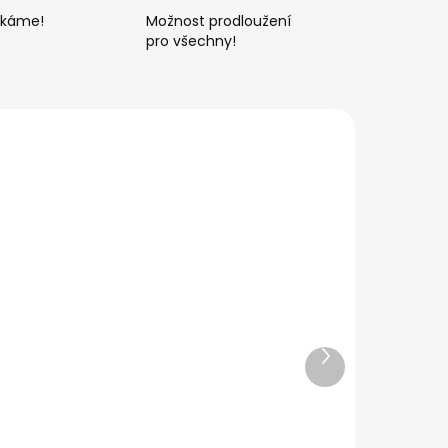
ékáme!
Možnost prodloužení
pro všechny!
Další
produkt