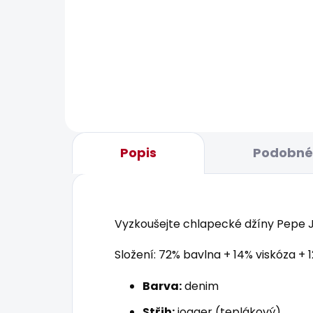
SKLADEM
Chlapecké džíny NICKELS
Chl
980 Kč
831
Popis
Podobné 
Vyzkoušejte chlapecké džíny Pepe Jea
Složení: 72% bavlna + 14% viskóza + 
Barva:
denim
Střih:
jogger (teplákový)