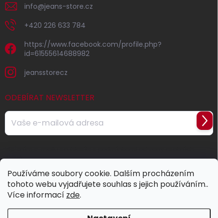
info
@
jeans-store.cz
+420 226 633 784
https://www.facebook.com/profile.php?
id=61555614688982
jeansstorecz
ODEBÍRAT NEWSLETTER
Přihl
se
Vložením e-mailu souhlasíte s
podmínkami ochrany osobních
údajů
Používáme soubory cookie. Dalším procházením
tohoto webu vyjadřujete souhlas s jejich používáním..
Více informací
zde
.