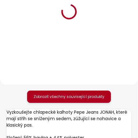
SKLADEM
SKLADEM
Chlapecké tričko
Chlapecké kraťasy
CALLEN
JUNIOR GYMDIGO
CARGO SHORT
348 Kč
706 Kč
Zobrazit všechny související produkty
Vyzkoušejte chlapecké kalhoty Pepe Jeans JONAH, které
mají střih se sníženým sedem, zúžující se nohavice a
klasický pas.
Složení: 56% bavlna + 44% polyester