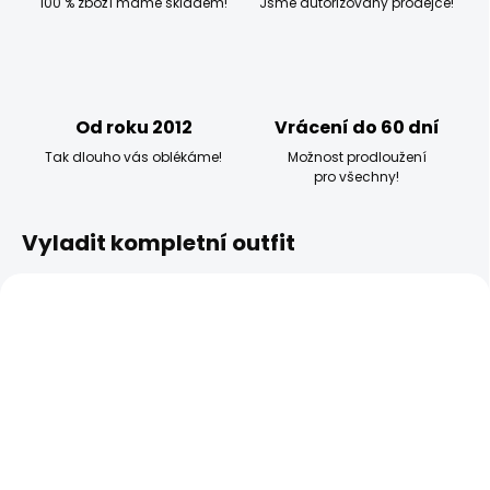
100 % zboží máme skladem!
Jsme autorizovaný prodejce!
Od roku 2012
Vrácení do 60 dní
Tak dlouho vás oblékáme!
Možnost prodloužení
pro všechny!
Vyladit kompletní outfit