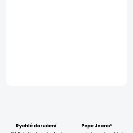
MOŽNOSTI
DORUČENÍ
−
+
Přidat do košíku
Vyzkoušejte chlapecké kalhoty Pepe Jeans JONAH, které
mají střih se sníženým sedem, zúžující se nohavice a
klasický pas.
DETAILNÍ INFORMACE
ZEPTAT SE
HLÍDAT
Rychlé doručení
Pepe Jeans®