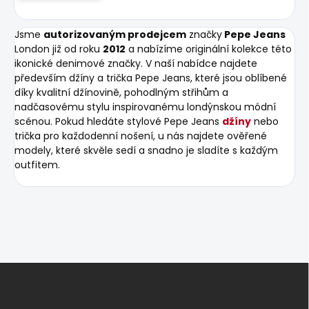
Jsme
autorizovaným prodejcem
značky
Pepe Jeans
London již od roku
2012
a nabízíme originální kolekce této
ikonické denimové značky. V naší nabídce najdete
především džíny a trička Pepe Jeans, které jsou oblíbené
díky kvalitní džínovině, pohodlným střihům a
nadčasovému stylu inspirovanému londýnskou módní
scénou. Pokud hledáte stylové Pepe Jeans
džíny
nebo
trička pro každodenní nošení, u nás najdete ověřené
modely, které skvěle sedí a snadno je sladíte s každým
outfitem.
Z
á
p