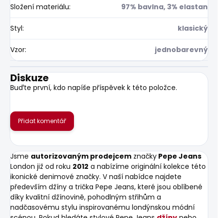
Složení materiálu
:
97% bavlna, 3% elastan
Styl
:
klasický
Vzor
:
jednobarevný
Diskuze
Buďte první, kdo napíše příspěvek k této položce.
Přidat komentář
Jsme
autorizovaným prodejcem
značky
Pepe Jeans
London již od roku
2012
a nabízíme originální kolekce této
ikonické denimové značky. V naší nabídce najdete
především džíny a trička Pepe Jeans, které jsou oblíbené
díky kvalitní džínovině, pohodlným střihům a
nadčasovému stylu inspirovanému londýnskou módní
scénou. Pokud hledáte stylové Pepe Jeans
džíny
nebo