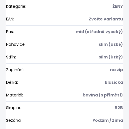
Kategorie
:
ŽENY
EAN
:
Zvolte variantu
Pas
:
mid (středně vysoký)
Nohavice
:
slim (úzké)
Střih
:
slim (úzký)
Zapínání
:
na zip
Délka
:
klasická
Materiál
:
bavlna (s příměsí)
Skupina
:
B2B
Sezóna
:
Podzim / Zima