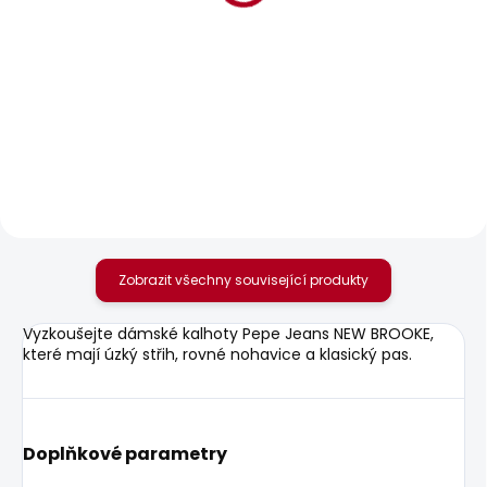
BESTSELLER
BESTSELLER
SKLADEM
SKLADEM
Dámské džíny SLIM
Dámské tričko
JEANS LW VENUS
BLOOM
1 937 Kč
440 Kč
Zobrazit všechny související produkty
Vyzkoušejte dámské kalhoty Pepe Jeans NEW BROOKE,
které mají úzký střih, rovné nohavice a klasický pas.
Doplňkové parametry