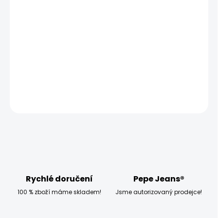
−
+
Přidat do košíku
Modelka měří 173 cm, váží 54 kg a má na sobě velikost
W28 L32
DETAILNÍ INFORMACE
ZEPTAT SE
HLÍDAT
Rychlé doručení
Pepe Jeans®
100 % zboží máme skladem!
Jsme autorizovaný prodejce!