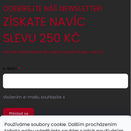
ODEBÍREJTE NÁŠ NEWSLETTER!
ZÍSKATE NAVÍC
SLEVU 250 KČ
PLATÍ PRO PRVNÍ NÁKUP PŘI CELKOVÉ HODNOTĚ MIN. 2 500 KČ
E-MAIL
Vložením e-mailu souhlasíte s
podmínkami ochrany
osobních údajů
Přihlásit se
Používáme soubory cookie. Dalším procházením
tohoto webu vyjadřujete souhlas s jejich používáním..