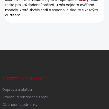
trička pro každodenní nošení, u nás najdete ověřené
modely, které skvěle sedí a snadno je sladíte s každým
outfitem.
Z
á
p
a
t
í
DŮLEŽITÉ INFORMACE
Doprava a platba
Vrácení a reklamace zboží
Obchodní podmínky