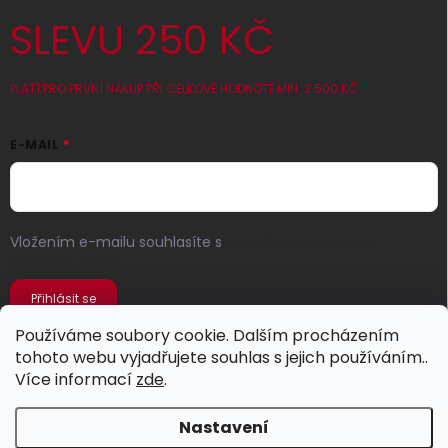
SLEVU 250 KČ
PLATÍ PRO PRVNÍ NÁKUP PŘI CELKOVÉ HODNOTĚ MIN. 2 500 KČ
E-MAIL
Vložením e-mailu souhlasíte s
podmínkami ochrany
osobních údajů
Přihlásit se
Používáme soubory cookie. Dalším procházením
tohoto webu vyjadřujete souhlas s jejich používáním..
Více informací
zde
.
Nastavení