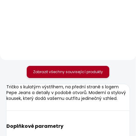
SKLADEM
SKLADEM
Dámské džíny SLIM
Dámské džíny SLIM
JEANS LW VENUS
JEANS MW
1 875 Kč
595 Kč
Zobrazit všechny související produkty
Tričko s kulatým výstřihem, na přední straně s logem
Pepe Jeans a detaily v podobě otvorů. Moderní a stylový
kousek, který dodá vašemu outfitu jedinečný vzhled.
Doplňkové parametry