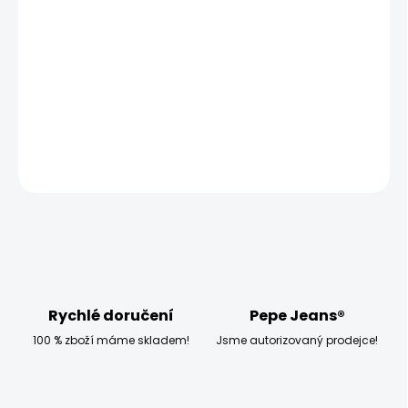
−
+
Přidat do košíku
Modelka měří 173 cm, váží 54 kg a má na sobě velikost S
DETAILNÍ INFORMACE
ZEPTAT SE
HLÍDAT
Rychlé doručení
Pepe Jeans®
100 % zboží máme skladem!
Jsme autorizovaný prodejce!