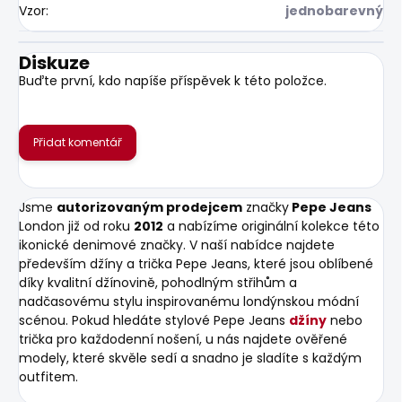
Vzor
:
jednobarevný
Diskuze
Buďte první, kdo napíše příspěvek k této položce.
Přidat komentář
Jsme
autorizovaným prodejcem
značky
Pepe Jeans
London již od roku
2012
a nabízíme originální kolekce této
ikonické denimové značky. V naší nabídce najdete
především džíny a trička Pepe Jeans, které jsou oblíbené
díky kvalitní džínovině, pohodlným střihům a
nadčasovému stylu inspirovanému londýnskou módní
scénou. Pokud hledáte stylové Pepe Jeans
džíny
nebo
trička pro každodenní nošení, u nás najdete ověřené
modely, které skvěle sedí a snadno je sladíte s každým
outfitem.