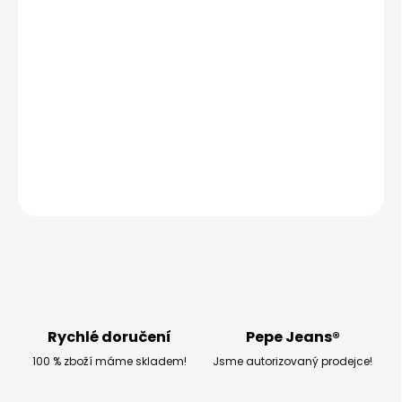
MOŽNOSTI DORUČENÍ
−
+
Přidat do košíku
Modelka měří 173 cm, váží 54 kg a má na sobě velikost S
DETAILNÍ INFORMACE
ZEPTAT SE
HLÍDAT
Rychlé doručení
Pepe Jeans®
100 % zboží máme skladem!
Jsme autorizovaný prodejce!