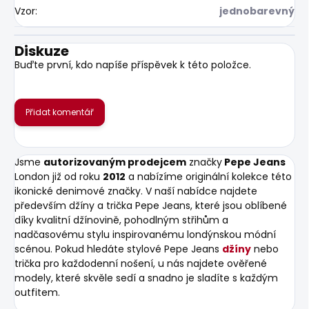
Vzor
:
jednobarevný
Diskuze
Buďte první, kdo napíše příspěvek k této položce.
Přidat komentář
Jsme
autorizovaným prodejcem
značky
Pepe Jeans
London již od roku
2012
a nabízíme originální kolekce této
ikonické denimové značky. V naší nabídce najdete
především džíny a trička Pepe Jeans, které jsou oblíbené
díky kvalitní džínovině, pohodlným střihům a
nadčasovému stylu inspirovanému londýnskou módní
scénou. Pokud hledáte stylové Pepe Jeans
džíny
nebo
trička pro každodenní nošení, u nás najdete ověřené
modely, které skvěle sedí a snadno je sladíte s každým
outfitem.