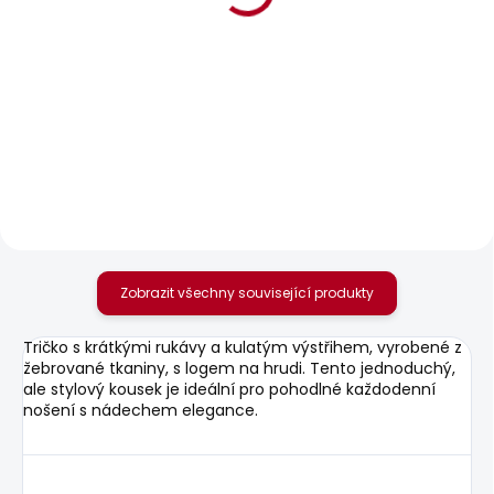
POSLEDNÍ ŠANCE
BESTSELLER
SKLADEM
SKLADEM
Dámské džíny DION
Dámské džíny
SKINNY JEANS LW
595 Kč
SOHO
1 799 Kč
Zobrazit všechny související produkty
Tričko s krátkými rukávy a kulatým výstřihem, vyrobené z
žebrované tkaniny, s logem na hrudi. Tento jednoduchý,
ale stylový kousek je ideální pro pohodlné každodenní
nošení s nádechem elegance.