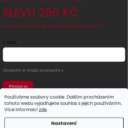
SLEVU 250 KČ
PLATÍ PRO PRVNÍ NÁKUP PŘI CELKOVÉ HODNOTĚ MIN. 2 500 KČ
E-MAIL
Vložením e-mailu souhlasíte s
podmínkami ochrany
osobních údajů
Přihlásit se
Používáme soubory cookie. Dalším procházením
tohoto webu vyjadřujete souhlas s jejich používáním..
Více informací
zde
.
Nastavení