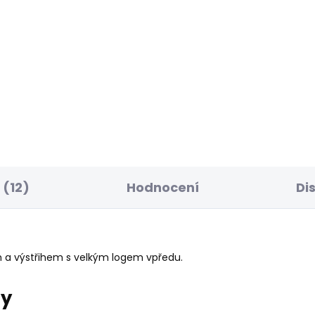
SKLADEM
S
ské tričko MAE
Dámské kraťasy
REGULAR SHORT HW
 Kč
MARY
1 099 Kč
(12)
Hodnocení
Di
m a výstřihem s velkým logem vpředu.
ry