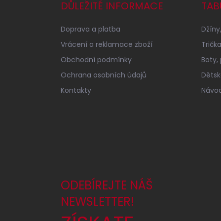
a
DŮLEŽITÉ INFORMACE
TAB
t
í
Doprava a platba
Džíny,
Vrácení a reklamace zboží
Tričk
Obchodní podmínky
Boty,
Ochrana osobních údajů
Dětské
Kontakty
Návod
ODEBÍREJTE NÁŠ
NEWSLETTER!