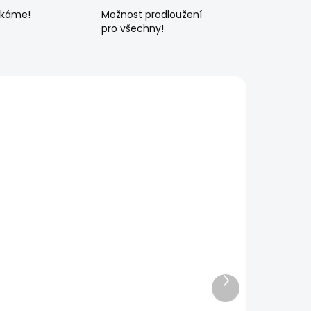
ékáme!
Možnost prodloužení
pro všechny!
Další
produkt