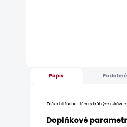
SKLADEM
Dámské kraťasy MID
Dám
WAIST REGULAR CHINO
506
SHORT VANIA
1 042 Kč
Popis
Podobné 
Tričko běžného střihu s krátkým rukáve
Doplňkové paramet