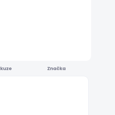
BESTSELLER
KLADEM
SKLADEM
Dámské džíny SLIM
JEANS LW VENUS
1 875 Kč
skuze
Značka