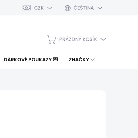
CZK
ČEŠTINA
PRÁZDNÝ KOŠÍK
NÁKUPNÍ
KOŠÍK
DÁRKOVÉ POUKAZY 💌
ZNAČKY
Kč