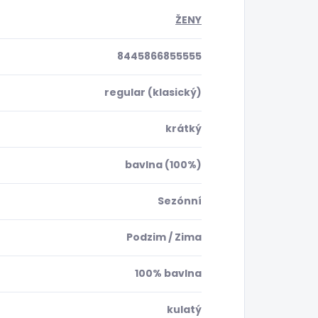
ŽENY
8445866855555
regular (klasický)
krátký
bavlna (100%)
Sezónní
Podzim / Zima
100% bavlna
kulatý