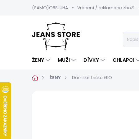
Přejít
(SAMO)OBSLUHA
Vrácení / reklamace zboží
na
obsah
ŽENY
MUŽI
DÍVKY
CHLAPCI
Domů
ŽENY
Dámské tričko GIO
Neohodnoceno
Podrobnosti hod
BESTSELLER
POSLEDNÍ ŠANCE
SALECODE:SRPEN:15:%