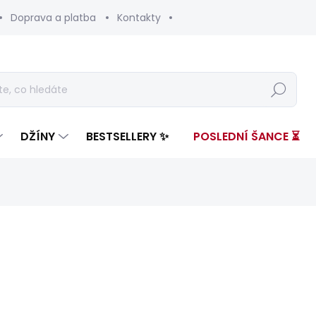
Doprava a platba
Kontakty
Hledat
DŽÍNY
BESTSELLERY ✨
POSLEDNÍ ŠANCE ⏳
nocení
ZNAČKA:
PEPE JEANS
1 499 Kč
450 
Měrná
ZVOLTE VARIANTU
cena: