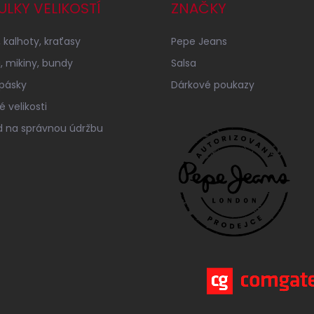
ULKY VELIKOSTÍ
ZNAČKY
 kalhoty, kraťasy
Pepe Jeans
a, mikiny, bundy
Salsa
 pásky
Dárkové poukazy
 velikosti
 na správnou údržbu