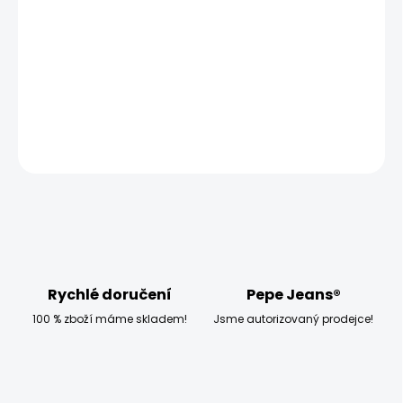
−
+
Přidat do košíku
Modelka měří 173 cm, váží 54 kg a má na sobě velikost S
DETAILNÍ INFORMACE
ZEPTAT SE
HLÍDAT
Rychlé doručení
Pepe Jeans®
100 % zboží máme skladem!
Jsme autorizovaný prodejce!