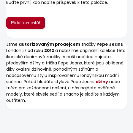
Buďte první, kdo napíše příspěvek k této položce.
Přidat komentář
Jsme
autorizovaným prodejcem
značky
Pepe Jeans
London již od roku
2012
a nabízíme originální kolekce této
ikonické denimové značky. V naší nabídce najdete
především džíny a trička Pepe Jeans, které jsou oblíbené
díky kvalitní džínovině, pohodlným střihům a
nadčasovému stylu inspirovanému londýnskou módní
scénou. Pokud hledáte stylové Pepe Jeans
džíny
nebo
trička pro každodenní nošení, u nás najdete ověřené
modely, které skvěle sedí a snadno je sladíte s každým
outfitem.