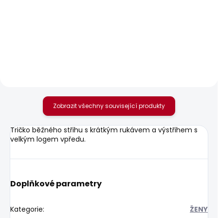
SKLADEM
SKLADEM
Dámské tričko MAE V
Dámské tričko MAE V
NECK
NECK
506 Kč
506 Kč
Zobrazit všechny související produkty
Tričko běžného střihu s krátkým rukávem a výstřihem s
velkým logem vpředu.
Doplňkové parametry
Kategorie
:
ŽENY