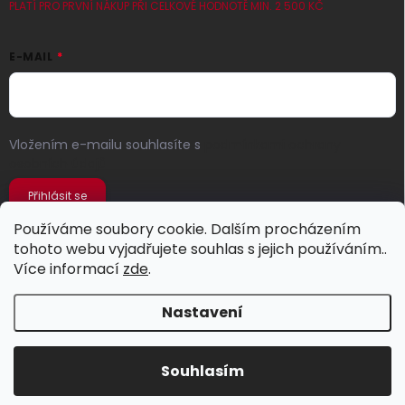
PLATÍ PRO PRVNÍ NÁKUP PŘI CELKOVÉ HODNOTĚ MIN. 2 500 KČ
E-MAIL
Vložením e-mailu souhlasíte s
podmínkami ochrany
osobních údajů
Přihlásit se
Používáme soubory cookie. Dalším procházením
tohoto webu vyjadřujete souhlas s jejich používáním..
Více informací
zde
.
Nastavení
Copyright 2026
Jeans Store
. Všechna práva vyhrazena.
Souhlasím
Vytvořil Shoptet