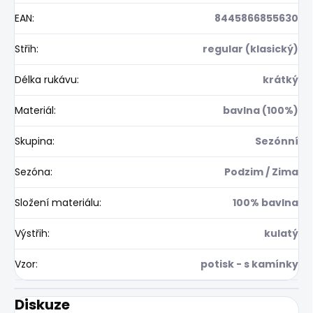
EAN
:
8445866855630
Střih
:
regular (klasický)
Délka rukávu
:
krátký
Materiál
:
bavlna (100%)
Skupina
:
Sezónní
Sezóna
:
Podzim / Zima
Složení materiálu
:
100% bavlna
Výstřih
:
kulatý
Vzor
:
potisk - s kamínky
Diskuze