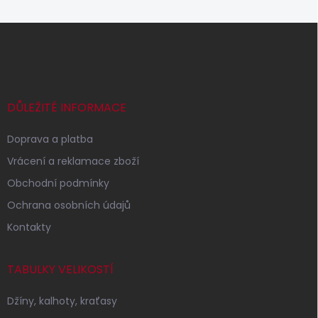
Z
á
p
a
t
í
DŮLEŽITÉ INFORMACE
Doprava a platba
Vrácení a reklamace zboží
Obchodní podmínky
Ochrana osobních údajů
Kontakty
TABULKY VELIKOSTÍ
Džíny, kalhoty, kraťasy