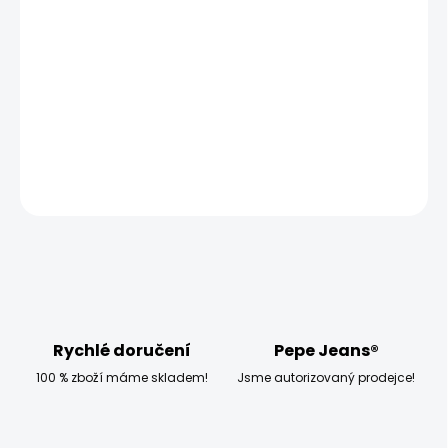
MOŽNOSTI
DORUČENÍ
−
+
Přidat do košíku
DETAILNÍ INFORMACE
ZEPTAT SE
HLÍDAT
Rychlé doručení
Pepe Jeans®
100 % zboží máme skladem!
Jsme autorizovaný prodejce!