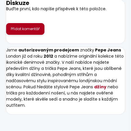
Diskuze
Buďte první, kdo napíše příspěvek k této položce.
Přidat komentář
Jsme
autorizovaným prodejcem
značky
Pepe Jeans
London již od roku
2012
a nabízíme originální kolekce této
ikonické denimové značky. V naší nabídce najdete
především džíny a trička Pepe Jeans, které jsou oblíbené
díky kvalitní džínovině, pohodlným střihům a
nadčasovému stylu inspirovanému londýnskou módní
scénou. Pokud hledáte stylové Pepe Jeans
džíny
nebo
trička pro každodenní nošení, u nás najdete ověřené
modely, které skvěle sedí a snadno je sladíte s každým
outfitem.