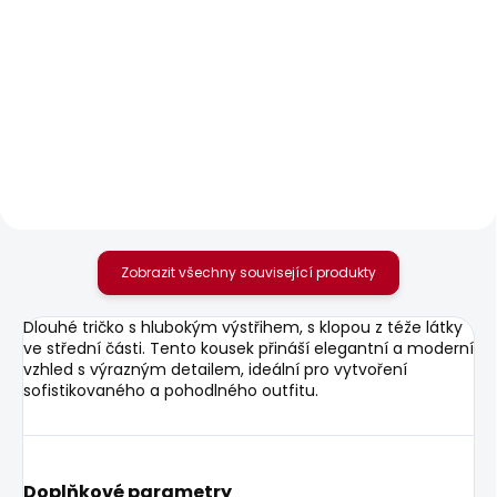
SKLADEM
SKLADEM
Dámské džíny SLIM
Dámské džíny
JEANS MW GEN
SKINNY JEANS LW
SOHO
2 156 Kč
1 885 Kč
Zobrazit všechny související produkty
Dlouhé tričko s hlubokým výstřihem, s klopou z téže látky
ve střední části. Tento kousek přináší elegantní a moderní
vzhled s výrazným detailem, ideální pro vytvoření
sofistikovaného a pohodlného outfitu.
Doplňkové parametry