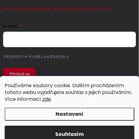
PLATÍ PRO PRVNÍ NÁKUP PŘI CELKOVÉ HODNOTĚ MIN. 2 500 KČ
E-MAIL
Vložením e-mailu souhlasíte s
podmínkami ochrany
osobních údajů
Přihlásit se
Používáme soubory cookie. Dalším procházením
tohoto webu vyjadřujete souhlas s jejich používáním..
Více informací
zde
.
Nastavení
Copyright 2026
Jeans Store
. Všechna práva vyhrazena.
Souhlasím