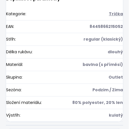
Kategorie
:
Trička
EAN
:
8445866215052
Střih
:
regular (klasický)
Délka rukávu
:
dlouhý
Materiál
:
bavlna (s příměsí)
Skupina
:
Outlet
Sezóna
:
Podzim / Zima
Složení materiálu
:
80% polyester, 20% len
Výstřih
:
kulatý