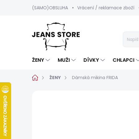
Přejít
(SAMO)OBSLUHA
Vrácení / reklamace zboží
na
obsah
ŽENY
MUŽI
DÍVKY
CHLAPCI
Domů
ŽENY
Dámská mikina FRIDA
3 hodnocení
Podrobnosti hodnoc
SALECODE:SRPEN:15:%