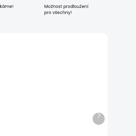
ékáme!
Možnost prodloužení
pro všechny!
Další
produkt