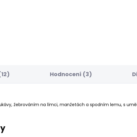
ELLER
BESTSELLER
SKLADEM
S
ské džíny SLIM
Dámské džíny SKINN
NS LW VENUS
JEANS LW SOHO
7 Kč
1 885 Kč
12)
Hodnocení (3)
D
rukávy, žebrováním na límci, manžetách a spodním lemu, s umě
ry