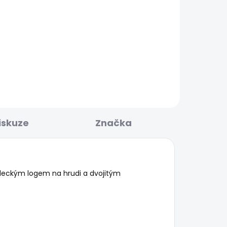
BESTSELLER
KLADEM
SKLADEM
Y
Dámské džíny STRAIGHT
JEANS LW VENUS
1 885 Kč
od
iskuze
Značka
leckým logem na hrudi a dvojitým