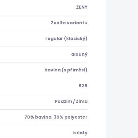
ŽENY
Zvolte variantu
regular (klasický)
dlouhý
bavlna (s příměsí)
B2B
Podzim / Zima
70% bavlna, 30% polyester
kulatý