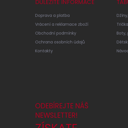
a
DŮLEŽITÉ INFORMACE
TAB
t
í
Doprava a platba
Džíny,
Vrácení a reklamace zboží
Tričk
Obchodní podmínky
Boty,
Ochrana osobních údajů
Dětské
Kontakty
Návod
ODEBÍREJTE NÁŠ
NEWSLETTER!