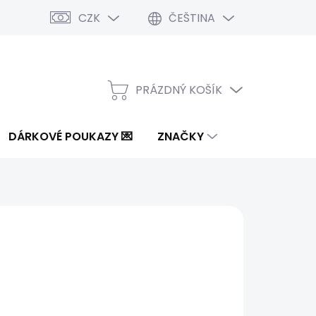
CZK
ČEŠTINA
PRÁZDNÝ KOŠÍK
NÁKUPNÍ
KOŠÍK
DÁRKOVÉ POUKAZY 💌
ZNAČKY
0 Kč