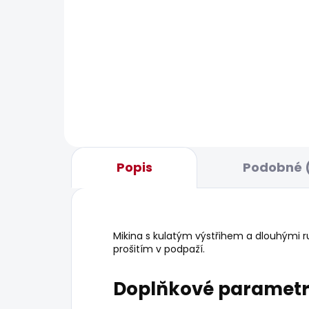
POSLEDNÍ ŠANCE
BESTS
SKLADEM
Dámské džíny TAPERED
Dám
JEANS HW
JEA
595 Kč
1 93
Popis
Podobné (
Mikina s kulatým výstřihem a dlouhými 
prošitím v podpaží.
Doplňkové paramet