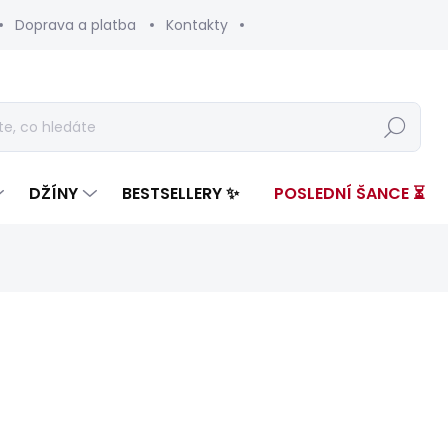
Doprava a platba
Kontakty
Hledat
DŽÍNY
BESTSELLERY ✨
POSLEDNÍ ŠANCE ⏳
ení
ZNAČKA:
PEPE JEANS
2 899 Kč
1 16
Měrná
SKLADEM
(1 KS)
cena: