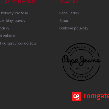
ULKY VELIKOSTÍ
ZNAČKY
 kalhoty, kraťasy
Pepe Jeans
a, mikiny, bundy
Salsa
 pásky
Dárkové poukazy
 velikosti
 na správnou údržbu