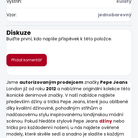
Výstřih
:
kulatý
Vzor
:
jednobarevný
Diskuze
Buďte první, kdo napíše příspěvek k této položce.
Přidat komentář
Jsme
autorizovaným prodejcem
značky
Pepe Jeans
London již od roku
2012
a nabízíme originální kolekce této
ikonické denimové značky. V naší nabídce najdete
především džíny a trička Pepe Jeans, které jsou oblíbené
díky kvalitní džínovině, pohodlným střihům a
nadčasovému stylu inspirovanému londýnskou módní
scénou. Pokud hledáte stylové Pepe Jeans
džíny
nebo
trička pro každodenní nošení, u nás najdete ověřené
modely, které skvěle sedí a snadno je sladíte s každým