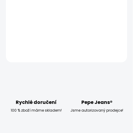
MOŽNOSTI DORUČENÍ
−
+
Přidat do košíku
DETAILNÍ INFORMACE
ZEPTAT SE
HLÍDAT
Rychlé doručení
Pepe Jeans®
100 % zboží máme skladem!
Jsme autorizovaný prodejce!