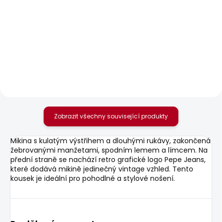
SKLADEM
SKLADEM
Dámské kraťasy MID
Dámské džíny SOHO
WAIST REGULAR
1 937 Kč
CHINO SHORT VANIA
1 042 Kč
Zobrazit všechny související produkty
Mikina s kulatým výstřihem a dlouhými rukávy, zakončená
žebrovanými manžetami, spodním lemem a límcem. Na
přední straně se nachází retro grafické logo Pepe Jeans,
které dodává mikině jedinečný vintage vzhled. Tento
kousek je ideální pro pohodlné a stylové nošení.