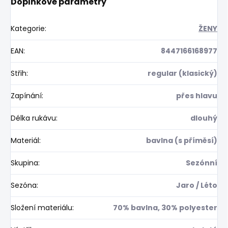
Doplňkové parametry
Kategorie
:
ŽENY
EAN
:
8447166168977
Střih
:
regular (klasický)
Zapínání
:
přes hlavu
Délka rukávu
:
dlouhý
Materiál
:
bavlna (s příměsí)
Skupina
:
Sezónní
Sezóna
:
Jaro / Léto
Složení materiálu
:
70% bavlna, 30% polyester