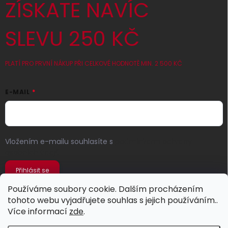
ZÍSKATE NAVÍC
SLEVU 250 KČ
PLATÍ PRO PRVNÍ NÁKUP PŘI CELKOVÉ HODNOTĚ MIN. 2 500 KČ
E-MAIL
Vložením e-mailu souhlasíte s
podmínkami ochrany
osobních údajů
Přihlásit se
Používáme soubory cookie. Dalším procházením
tohoto webu vyjadřujete souhlas s jejich používáním..
Více informací
zde
.