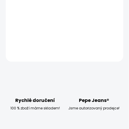
−
+
Přidat do košíku
Modelka měří 173 cm, váží 54 kg a má na sobě velikost
W27 L32
DETAILNÍ INFORMACE
ZEPTAT SE
HLÍDAT
Rychlé doručení
Pepe Jeans®
100 % zboží máme skladem!
Jsme autorizovaný prodejce!