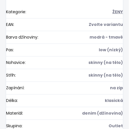
Kategorie
:
ŽENY
EAN
:
Zvolte variantu
Barva džínoviny
:
modrá - tmavě
Pas
:
low (nízký)
Nohavice
:
skinny (na tělo)
Střih
:
skinny (na tělo)
Zapínání
:
na zip
Délka
:
klasická
Materiál
:
denim (džínovina)
Skupina
:
Outlet