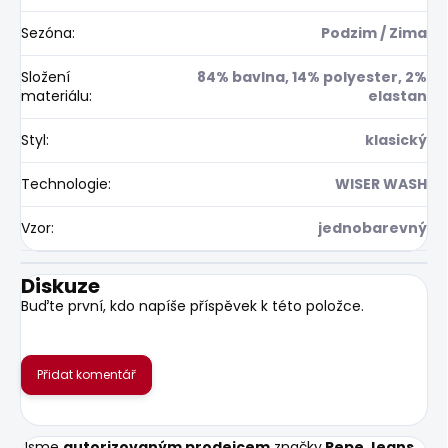
Sezóna
:
Podzim / Zima
Složení
84% bavlna, 14% polyester, 2%
materiálu
:
elastan
Styl
:
klasický
Technologie
:
WISER WASH
Vzor
:
jednobarevný
Diskuze
Buďte první, kdo napíše příspěvek k této položce.
Přidat komentář
Jsme
autorizovaným prodejcem
značky
Pepe Jeans