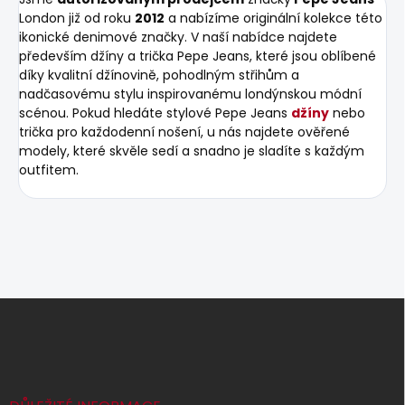
London již od roku
2012
a nabízíme originální kolekce této
ikonické denimové značky. V naší nabídce najdete
především džíny a trička Pepe Jeans, které jsou oblíbené
díky kvalitní džínovině, pohodlným střihům a
nadčasovému stylu inspirovanému londýnskou módní
scénou. Pokud hledáte stylové Pepe Jeans
džíny
nebo
trička pro každodenní nošení, u nás najdete ověřené
modely, které skvěle sedí a snadno je sladíte s každým
outfitem.
Z
á
p
a
t