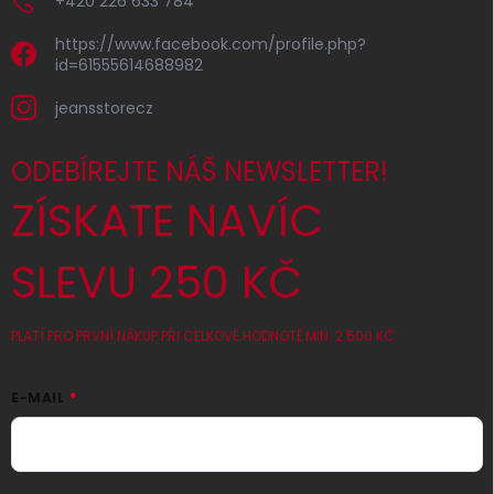
+420 226 633 784
https://www.facebook.com/profile.php?
id=61555614688982
jeansstorecz
ODEBÍREJTE NÁŠ NEWSLETTER!
ZÍSKATE NAVÍC
SLEVU 250 KČ
PLATÍ PRO PRVNÍ NÁKUP PŘI CELKOVÉ HODNOTĚ MIN. 2 500 KČ
E-MAIL