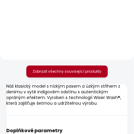
SKLADEM
SKLADEM
Dámské džíny
Dámské džíny SLIM
STRAIGHT JEANS LW
JEANS LW VENUS
VENUS
1 683 Kč
od
1 885 Kč
Zobrazit všechny související produkty
Náš klasický model s nízkým pasem a úzkým střihem z
denimu v sytě indigovém odstínu s autentickým
opráným efektem. Vyroben s technologií Wiser Wash®,
která zajišťuje šetrnou a udržitelnou výrobu.
Doplňkové parametry