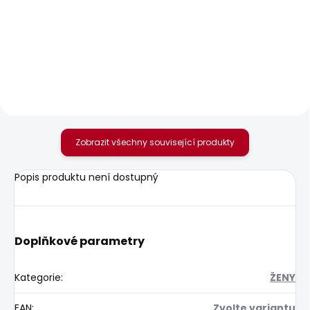
SKLADEM
SKLADEM
Dámské tričko MAE V
Dámské džíny DION
NECK
595 Kč
506 Kč
Zobrazit všechny související produkty
Popis produktu není dostupný
Doplňkové parametry
Kategorie
:
ŽENY
EAN
:
Zvolte variantu