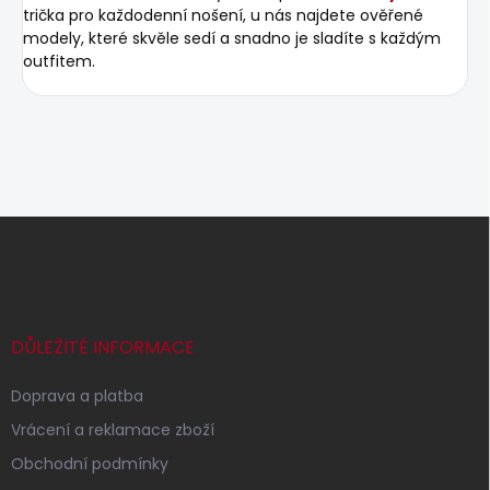
trička pro každodenní nošení, u nás najdete ověřené
modely, které skvěle sedí a snadno je sladíte s každým
outfitem.
Z
á
p
a
t
í
DŮLEŽITÉ INFORMACE
Doprava a platba
Vrácení a reklamace zboží
Obchodní podmínky