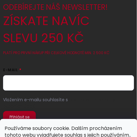
ODEBÍREJTE NÁŠ NEWSLETTER!
ZÍSKATE NAVÍC
SLEVU 250 KČ
PLATÍ PRO PRVNÍ NÁKUP PŘI CELKOVÉ HODNOTĚ MIN. 2 500 KČ
E-MAIL
Vložením e-mailu souhlasíte s
podmínkami ochrany
osobních údajů
Přihlásit se
Používáme soubory cookie. Dalším procházením
tohoto webu vyjadřujete souhlas s jejich používáním..