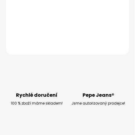
−
+
Přidat do košíku
Modelka měří 173 cm, váží 54 kg a má na sobě velikost
W27 L32
ZEPTAT SE
HLÍDAT
Rychlé doručení
Pepe Jeans®
100 % zboží máme skladem!
Jsme autorizovaný prodejce!