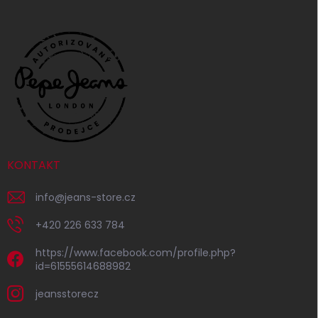
KONTAKT
info
@
jeans-store.cz
+420 226 633 784
https://www.facebook.com/profile.php?
id=61555614688982
jeansstorecz