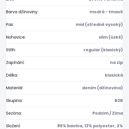
Barva džínoviny
:
modrá - tmavě
Pas
:
mid (středně vysoký)
Nohavice
:
slim (úzké)
Střih
:
regular (klasický)
Zapínání
:
na zip
Délka
:
klasická
Materiál
:
denim (džínovina)
Skupina
:
B2B
Sezóna
:
Podzim / Zima
Složení
85% bavlna, 13% polyester, 2%