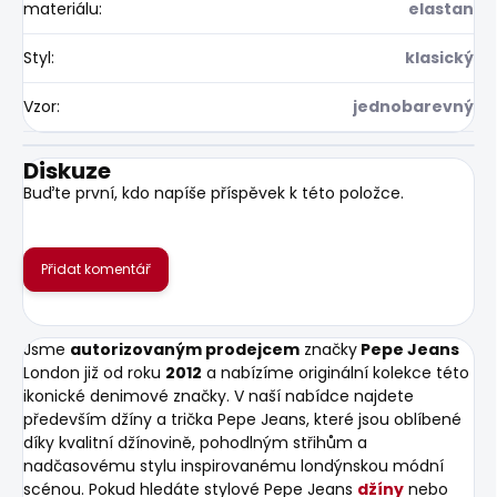
materiálu
:
elastan
Styl
:
klasický
Vzor
:
jednobarevný
Diskuze
Buďte první, kdo napíše příspěvek k této položce.
Přidat komentář
Jsme
autorizovaným prodejcem
značky
Pepe Jeans
London již od roku
2012
a nabízíme originální kolekce této
ikonické denimové značky. V naší nabídce najdete
především džíny a trička Pepe Jeans, které jsou oblíbené
díky kvalitní džínovině, pohodlným střihům a
nadčasovému stylu inspirovanému londýnskou módní
scénou. Pokud hledáte stylové Pepe Jeans
džíny
nebo