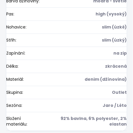
Barva džínoviny
:
modrá - světle
Pas
:
high (vysoký)
Nohavice
:
slim (úzké)
Střih
:
slim (úzký)
Zapínání
:
na zip
Délka
:
zkrácená
Materiál
:
denim (džínovina)
Skupina
:
Outlet
Sezóna
:
Jaro / Léto
Složení
92% bavlna, 6% polyester, 2%
materiálu
:
elastan