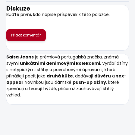
Diskuze
Buďte první, kdo napíše příspěvek k této položce.
Přidat komentář
Salsa Jeans
je prémiová portugalská značka, známá
svými
unikátními denimovými kolekcemi
. Vyrábí džíny
s netypickými střihy a povrchovými úpravami, které
přinášejí pocit jako
druhá kůže
, dodávají
důvěru
a
sex-
appeal
. Novinkou jsou dámské
push-up džíny
, které
zpevňují a tvarují hýždě, přičemž zachovávají štíhlý
vzhled.