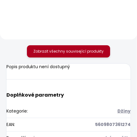
BLOOMA
BLOOMA
440 Kč
548 Kč
Zobrazit všechny související produkty
Popis produktu není dostupný
Doplňkové parametry
Kategorie
:
Džíny
EAN
:
5609807361274