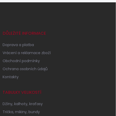
Z
á
p
a
t
í
DŮLEŽITÉ INFORMACE
Doprava a platba
Vrácení a reklamace zboží
Obchodní podmínky
Ochrana osobních údajů
Kontakty
TABULKY VELIKOSTÍ
Džíny, kalhoty, kraťasy
Trička, mikiny, bundy