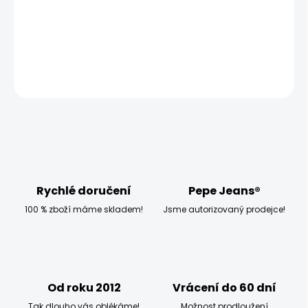
−
+
Přidat do košíku
ZEPTAT SE
HLÍDAT
Rychlé doručení
Pepe Jeans®
100 % zboží máme skladem!
Jsme autorizovaný prodejce!
Od roku 2012
Vrácení do 60 dní
Tak dlouho vás oblékáme!
Možnost prodloužení