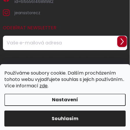
id=61555614688982
jeansstorecz
ODEBÍRAT NEWSLETTER
Přihl
se
Vložením e-mailu souhlasíte s
podmínkami ochrany osobních
údajů
Používáme soubory cookie. Dalším procházením
tohoto webu vyjadřujete souhlas s jejich používáním..
Více informací
zde
.
Nastavení
Copyright 2026
Jeans Store
. Všechna práva vyhrazena.
Souhlasím
Vytvořil Shoptet