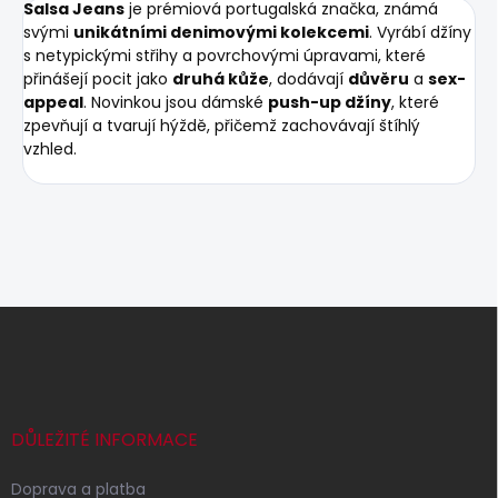
Salsa Jeans
je prémiová portugalská značka, známá
svými
unikátními denimovými kolekcemi
. Vyrábí džíny
s netypickými střihy a povrchovými úpravami, které
přinášejí pocit jako
druhá kůže
, dodávají
důvěru
a
sex-
appeal
. Novinkou jsou dámské
push-up džíny
, které
zpevňují a tvarují hýždě, přičemž zachovávají štíhlý
vzhled.
Z
á
p
a
t
í
DŮLEŽITÉ INFORMACE
Doprava a platba