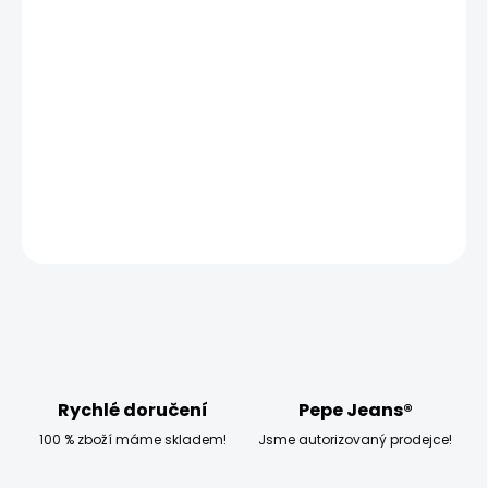
MOŽNOSTI DORUČENÍ
−
+
Přidat do košíku
Modelka měří 173 cm, váží 54 kg a má na sobě velikost
W30 L30
DETAILNÍ INFORMACE
ZEPTAT SE
HLÍDAT
Rychlé doručení
Pepe Jeans®
100 % zboží máme skladem!
Jsme autorizovaný prodejce!