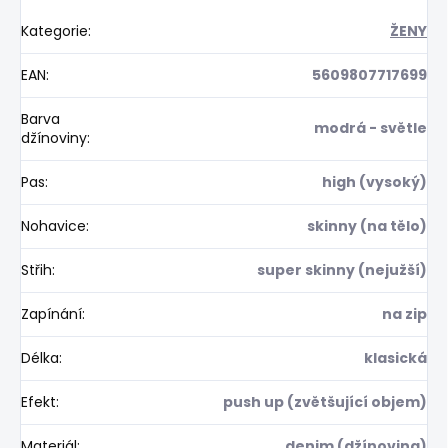
Kategorie
:
ŽENY
EAN
:
5609807717699
Barva
modrá - světle
džínoviny
:
Pas
:
high (vysoký)
Nohavice
:
skinny (na tělo)
Střih
:
super skinny (nejužší)
Zapínání
:
na zip
Délka
:
klasická
Efekt
:
push up (zvětšující objem)
Materiál
:
denim (džínovina)