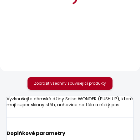
BESTSELLER
POSLEDNÍ ŠANCE
SKLADEM
SKLADEM
Dámské džíny SLIM
Dámské džíny SUPER
JEANS LW VENUS
SKINNY HW
WORKWEAR
595 Kč
1 950 Kč
Zobrazit všechny související produkty
Vyzkoušejte dámské džíny Salsa WONDER (PUSH UP), které
mají super skinny střih, nohavice na tělo a nízký pas.
Doplňkové parametry