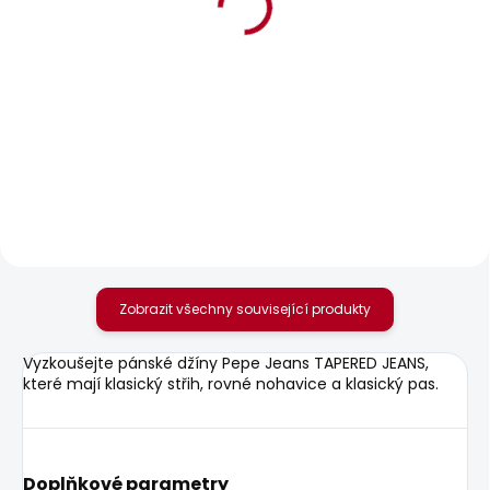
BESTSELLER
SKLADEM
SKLADEM
Pánské džíny
Pánský svetr ANDRE V
STRAIGHT JEANS
NECK
CASH SUMMER
856 Kč
1 885 Kč
Zobrazit všechny související produkty
Vyzkoušejte pánské džíny Pepe Jeans TAPERED JEANS,
které mají klasický střih, rovné nohavice a klasický pas.
Doplňkové parametry