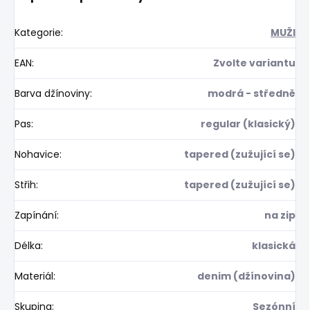
Kategorie
:
MUŽI
EAN
:
Zvolte variantu
Barva džínoviny
:
modrá - středně
Pas
:
regular (klasický)
Nohavice
:
tapered (zužující se)
Střih
:
tapered (zužující se)
Zapínání
:
na zip
Délka
:
klasická
Materiál
:
denim (džínovina)
Skupina
:
Sezónní