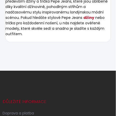
především džíny a trička Pepe Jeans, které jsou oblíbené
díky kvalitní džínovině, pohodlným střihům a
nadčasovému stylu inspirovanému londýnskou módní
scénou. Pokud hledáte stylové Pepe Jeans
džíny
nebo
trička pro každodenní nošení, u nás najdete ověřené
modely, které skvěle sedí a snadno je sladíte s každým
outfitem.
Z
á
p
a
t
í
DŮLEŽITÉ INFORMACE
Doprava a platba