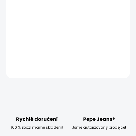
MŮŽEME DORUČIT UŽ:
ZVOLTE VARIANTU
MOŽNOSTI DORUČENÍ
−
+
Přidat do košíku
DETAILNÍ INFORMACE
ZEPTAT SE
HLÍDAT
Rychlé doručení
Pepe Jeans®
100 % zboží máme skladem!
Jsme autorizovaný prodejce!