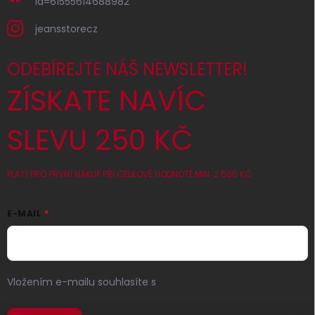
id=61555614688982
jeansstorecz
ODEBÍREJTE NÁŠ NEWSLETTER!
ZÍSKATE NAVÍC
SLEVU 250 KČ
PLATÍ PRO PRVNÍ NÁKUP PŘI CELKOVÉ HODNOTĚ MIN. 2 500 KČ
E-MAIL
Vložením e-mailu souhlasíte s
podmínkami ochrany
osobních údajů