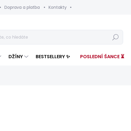
Doprava a platba
Kontakty
Hledat
DŽÍNY
BESTSELLERY ✨
POSLEDNÍ ŠANCE ⏳
nocení
ZNAČKA:
PEPE JEANS
3 999 Kč
1 35
Měrná
SKLADEM
(1 KS)
cena: