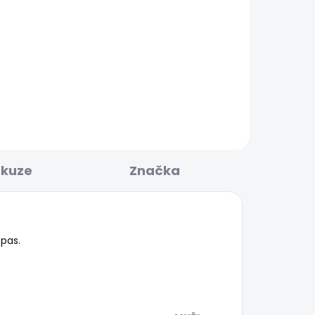
KLADEM
SKLADEM
O
Pánská mikina TERREL
CREW
856 Kč
skuze
Značka
 pas.