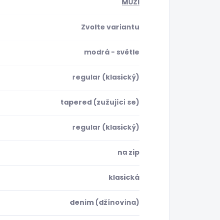
MUŽI
Zvolte variantu
modrá - světle
regular (klasický)
tapered (zužující se)
regular (klasický)
na zip
klasická
denim (džínovina)