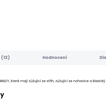
ELLER
BESTSELLER
SKLADEM
S
ské džíny TAPERED
Pánské tričko JACK
NS SPIKE
631 Kč
50 Kč
(12)
Hodnocení
Di
EY, které mají zúžující se střih, zúžující se nohavice a klasický
ry