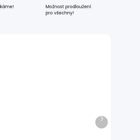
ékáme!
Možnost prodloužení
pro všechny!
Další
produkt