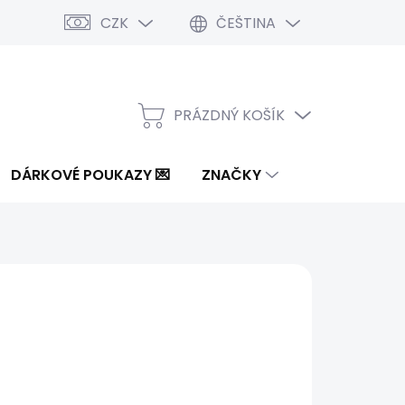
CZK
ČEŠTINA
PRÁZDNÝ KOŠÍK
NÁKUPNÍ
KOŠÍK
DÁRKOVÉ POUKAZY 💌
ZNAČKY
5 Kč