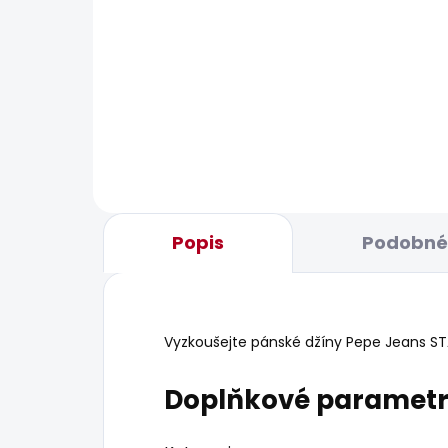
BESTSELLER
BESTS
SKLADEM
Pánské džíny TAPERED
Pán
JEANS STANLEY
JEA
1 885 Kč
1 9
Popis
Podobné 
Vyzkoušejte pánské džíny Pepe Jeans STANL
Doplňkové paramet