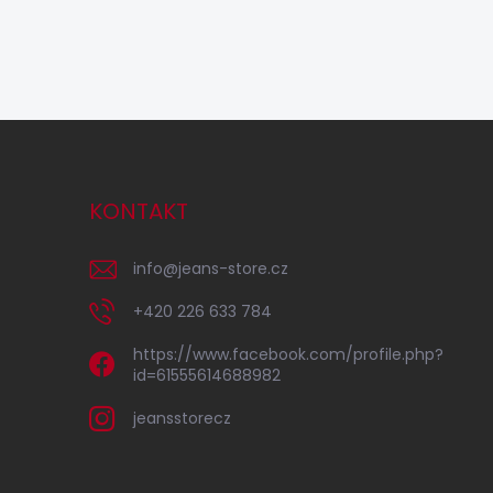
KONTAKT
info
@
jeans-store.cz
+420 226 633 784
https://www.facebook.com/profile.php?
id=61555614688982
jeansstorecz