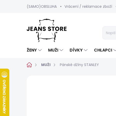
Přejít
(SAMO)OBSLUHA
Vrácení / reklamace zboží
na
obsah
ŽENY
MUŽI
DÍVKY
CHLAPCI
Domů
MUŽI
Pánské džíny STANLEY
Neohodnoceno
Podrobnosti hod
BESTSELLER
SALECODE:SRPEN:15:%