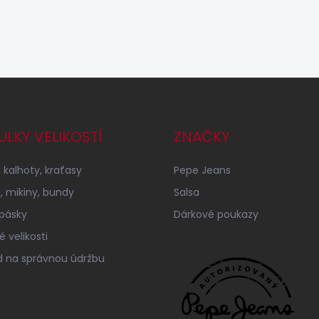
ULKY VELIKOSTÍ
ZNAČKY
 kalhoty, kraťasy
Pepe Jeans
a, mikiny, bundy
Salsa
 pásky
Dárkové poukazy
 velikosti
 na správnou údržbu