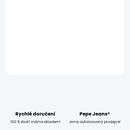
MŮŽEME DORUČIT UŽ:
ZVOLTE VARIANTU
MOŽNOSTI DORUČENÍ
−
+
Přidat do košíku
DETAILNÍ INFORMACE
ZEPTAT SE
HLÍDAT
Rychlé doručení
Pepe Jeans®
100 % zboží máme skladem!
Jsme autorizovaný prodejce!