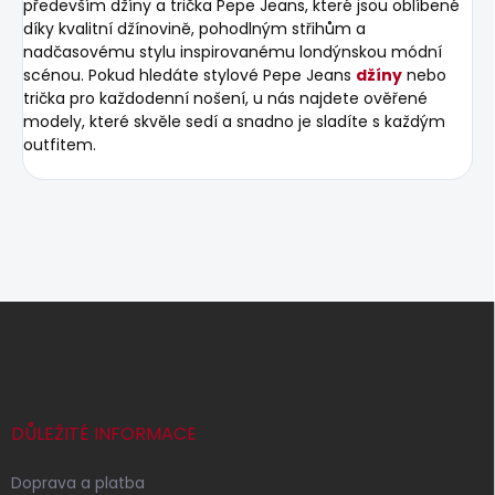
především džíny a trička Pepe Jeans, které jsou oblíbené
díky kvalitní džínovině, pohodlným střihům a
nadčasovému stylu inspirovanému londýnskou módní
scénou. Pokud hledáte stylové Pepe Jeans
džíny
nebo
trička pro každodenní nošení, u nás najdete ověřené
modely, které skvěle sedí a snadno je sladíte s každým
outfitem.
Z
á
p
a
t
í
DŮLEŽITÉ INFORMACE
Doprava a platba