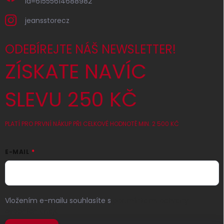
id=61555614688982
jeansstorecz
ODEBÍREJTE NÁŠ NEWSLETTER!
ZÍSKATE NAVÍC
SLEVU 250 KČ
PLATÍ PRO PRVNÍ NÁKUP PŘI CELKOVÉ HODNOTĚ MIN. 2 500 KČ
E-MAIL
Vložením e-mailu souhlasíte s
podmínkami ochrany
osobních údajů