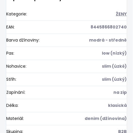
Kategorie
:
ŽENY
EAN
:
8445866802740
Barva džínoviny
:
modrá - středně
Pas
:
low (nízký)
Nohavice
:
slim (úzké)
Střih
:
slim (úzký)
Zapínání
:
na zip
Délka
:
klasická
Materiál
:
denim (džínovina)
Skupina
:
B2B