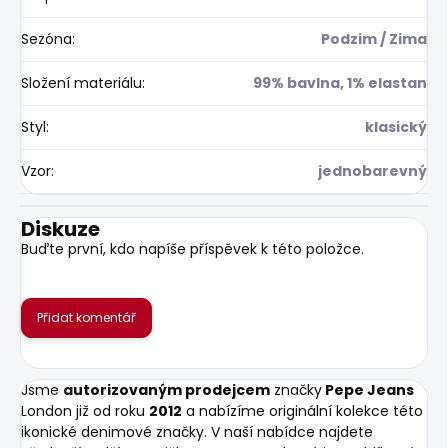
Sezóna
:
Podzim / Zima
Složení materiálu
:
99% bavlna, 1% elastan
Styl
:
klasický
Vzor
:
jednobarevný
Diskuze
Buďte první, kdo napíše příspěvek k této položce.
Přidat komentář
Jsme
autorizovaným prodejcem
značky
Pepe Jeans
London již od roku
2012
a nabízíme originální kolekce této
ikonické denimové značky. V naší nabídce najdete