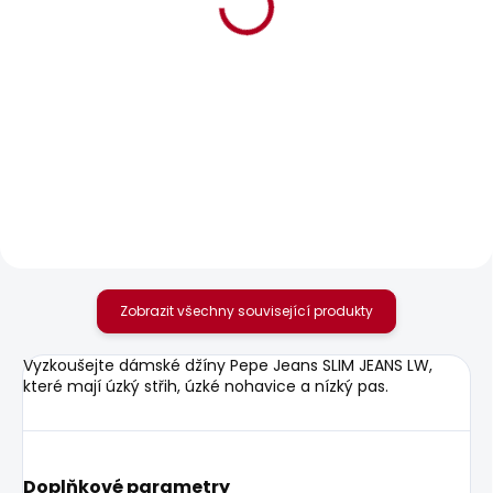
SKLADEM
SKLADEM
Dámské džíny
Dámské džíny SLIM
SKINNY JEANS LW
JEANS LW ICONIC
SOHO
BROOKE
1 959 Kč
1 950 Kč
Zobrazit všechny související produkty
Vyzkoušejte dámské džíny Pepe Jeans SLIM JEANS LW,
které mají úzký střih, úzké nohavice a nízký pas.
Doplňkové parametry