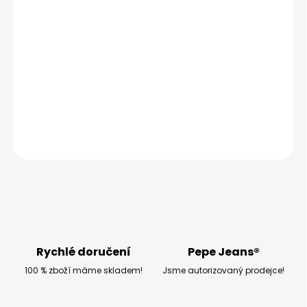
−
+
Přidat do košíku
Modelka měří 173 cm, váží 54 kg a má na sobě velikost
W28 L32
DETAILNÍ INFORMACE
ZEPTAT SE
HLÍDAT
Rychlé doručení
Pepe Jeans®
100 % zboží máme skladem!
Jsme autorizovaný prodejce!