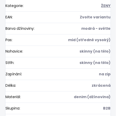
Kategorie
:
ŽENY
EAN
:
Zvolte variantu
Barva džínoviny
:
modrá - světle
Pas
:
mid (středně vysoký)
Nohavice
:
skinny (na tělo)
Střih
:
skinny (na tělo)
Zapínání
:
na zip
Délka
:
zkrácená
Materiál
:
denim (džínovina)
Skupina
:
B2B