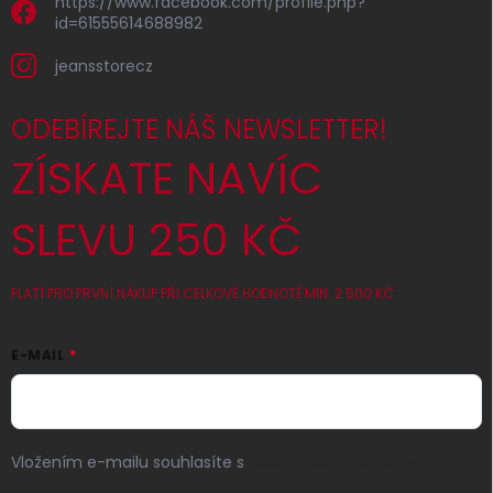
https://www.facebook.com/profile.php?
id=61555614688982
jeansstorecz
ODEBÍREJTE NÁŠ NEWSLETTER!
ZÍSKATE NAVÍC
SLEVU 250 KČ
PLATÍ PRO PRVNÍ NÁKUP PŘI CELKOVÉ HODNOTĚ MIN. 2 500 KČ
E-MAIL
Vložením e-mailu souhlasíte s
podmínkami ochrany
osobních údajů