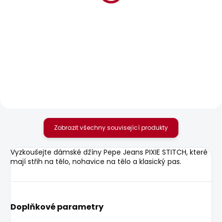
BESTSELLER
SKLADEM
SKLADEM
Dámské džíny FLARE
Dámské tričko
JEANS MW VENUS
BLOOMA
1 885 Kč
440 Kč
Zobrazit všechny související produkty
Vyzkoušejte dámské džíny Pepe Jeans PIXIE STITCH, které
mají střih na tělo, nohavice na tělo a klasický pas.
Doplňkové parametry