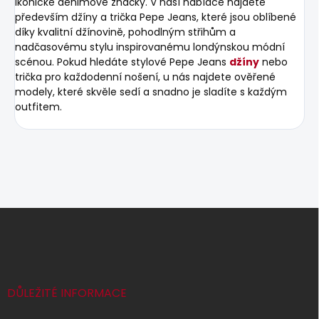
ikonické denimové značky. V naší nabídce najdete
především džíny a trička Pepe Jeans, které jsou oblíbené
díky kvalitní džínovině, pohodlným střihům a
nadčasovému stylu inspirovanému londýnskou módní
scénou. Pokud hledáte stylové Pepe Jeans
džíny
nebo
trička pro každodenní nošení, u nás najdete ověřené
modely, které skvěle sedí a snadno je sladíte s každým
outfitem.
Z
á
p
a
t
í
DŮLEŽITÉ INFORMACE