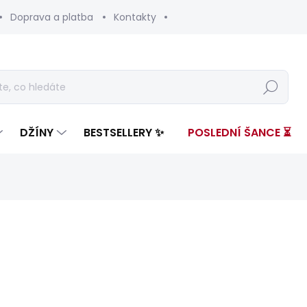
Doprava a platba
Kontakty
Hledat
DŽÍNY
BESTSELLERY ✨
POSLEDNÍ ŠANCE ⏳
nocení
ZNAČKA:
PEPE JEANS
od 3 599 Kč
Měrná
ZVOLTE VARIANTU
cena: