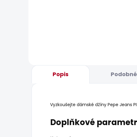
BESTSELLER
BESTS
SKLADEM
Dámské džíny STRAIGHT
Dám
JEANS LW VENUS
JEA
1 885 Kč
1
od
Popis
Podobné 
Vyzkoušejte dámské džíny Pepe Jeans PIXIE
Doplňkové paramet