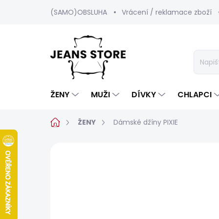
Přejít
(SAMO)OBSLUHA
Vrácení / reklamace zboží
na
obsah
ŽENY
MUŽI
DÍVKY
CHLAPCI
Domů
ŽENY
Dámské džíny PIXIE
Neohodnoceno
Podrobnosti hod
SALECODE:SRPEN:15:%