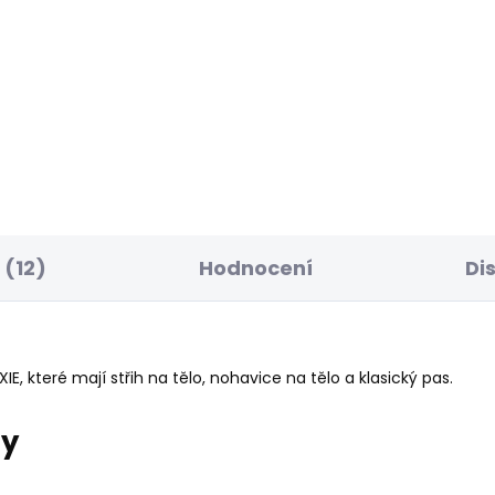
ELLER
SKLADEM
S
ské džíny SLIM
Dámská mikina BED
NS LW VENUS
1 203 Kč
 885 Kč
(12)
Hodnocení
Di
, které mají střih na tělo, nohavice na tělo a klasický pas.
ry