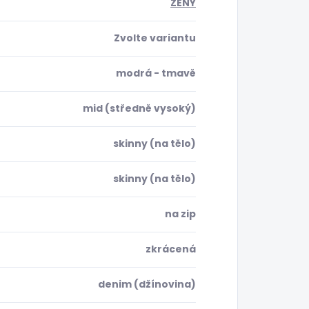
ŽENY
Zvolte variantu
modrá - tmavě
mid (středně vysoký)
skinny (na tělo)
skinny (na tělo)
na zip
zkrácená
denim (džínovina)