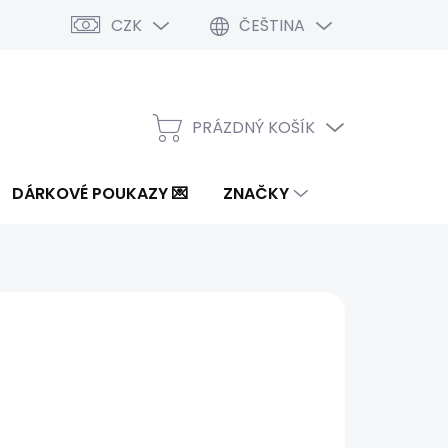
CZK
ČEŠTINA
PRÁZDNÝ KOŠÍK
NÁKUPNÍ
KOŠÍK
DÁRKOVÉ POUKAZY 💌
ZNAČKY
od
595 Kč