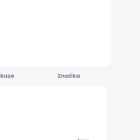
KLADEM
SKLADEM
A
Dámské tričko MAE V
NECK
506 Kč
skuze
Značka