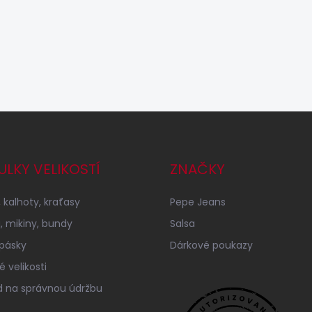
ULKY VELIKOSTÍ
ZNAČKY
 kalhoty, kraťasy
Pepe Jeans
a, mikiny, bundy
Salsa
 pásky
Dárkové poukazy
 velikosti
 na správnou údržbu