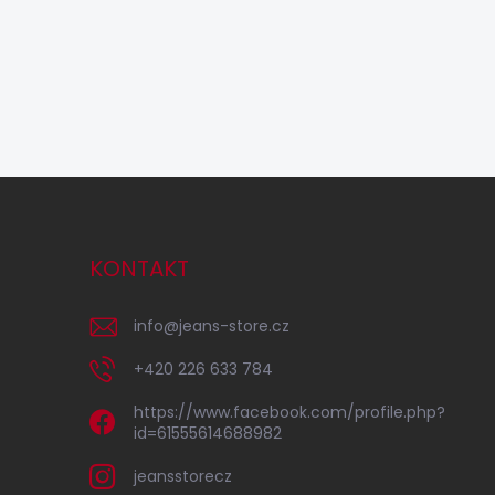
KONTAKT
info
@
jeans-store.cz
+420 226 633 784
https://www.facebook.com/profile.php?
id=61555614688982
jeansstorecz