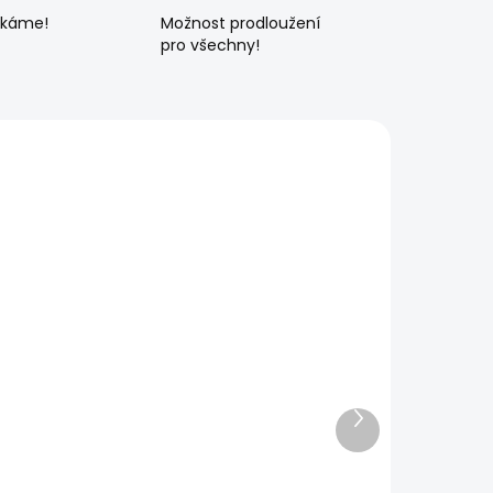
ékáme!
Možnost prodloužení
pro všechny!
Další
produkt