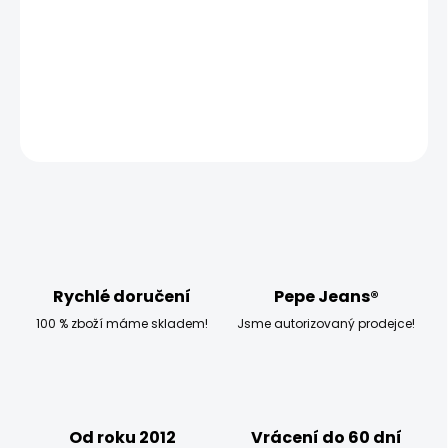
−
+
Přidat do košíku
DETAILNÍ INFORMACE
ZEPTAT SE
HLÍDAT
Rychlé doručení
Pepe Jeans®
100 % zboží máme skladem!
Jsme autorizovaný prodejce!
Od roku 2012
Vrácení do 60 dní