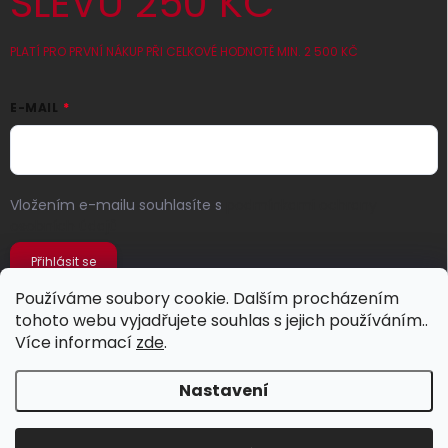
SLEVU 250 KČ
PLATÍ PRO PRVNÍ NÁKUP PŘI CELKOVÉ HODNOTĚ MIN. 2 500 KČ
E-MAIL
Vložením e-mailu souhlasíte s
podmínkami ochrany
osobních údajů
Přihlásit se
Používáme soubory cookie. Dalším procházením
tohoto webu vyjadřujete souhlas s jejich používáním..
Více informací
zde
.
Nastavení
Copyright 2026
Jeans Store
. Všechna práva vyhrazena.