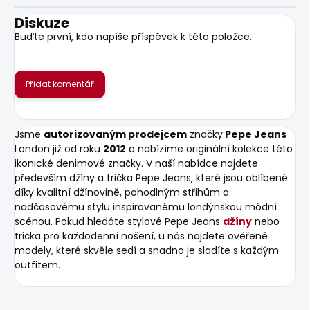
Diskuze
Buďte první, kdo napíše příspěvek k této položce.
Přidat komentář
Jsme
autorizovaným prodejcem
značky
Pepe Jeans
London již od roku
2012
a nabízíme originální kolekce této
ikonické denimové značky. V naší nabídce najdete
především džíny a trička Pepe Jeans, které jsou oblíbené
díky kvalitní džínovině, pohodlným střihům a
nadčasovému stylu inspirovanému londýnskou módní
scénou. Pokud hledáte stylové Pepe Jeans
džíny
nebo
trička pro každodenní nošení, u nás najdete ověřené
modely, které skvěle sedí a snadno je sladíte s každým
outfitem.