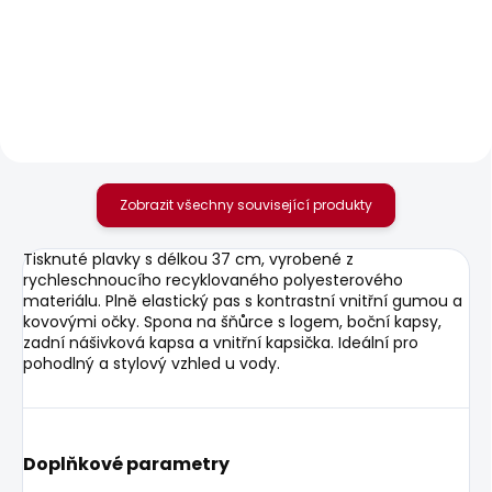
Pánské tričko EGGO N
Pánské džíny SLIM
GYMDIGO JEANS
506 Kč
TRACK
1 937 Kč
Zobrazit všechny související produkty
Tisknuté plavky s délkou 37 cm, vyrobené z
rychleschnoucího recyklovaného polyesterového
materiálu. Plně elastický pas s kontrastní vnitřní gumou a
kovovými očky. Spona na šňůrce s logem, boční kapsy,
zadní nášivková kapsa a vnitřní kapsička. Ideální pro
pohodlný a stylový vzhled u vody.
Doplňkové parametry