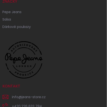
ZNAČKY
Pepe Jeans
Salsa
Dárkové poukazy
KONTAKT
info
@
jeans-store.cz
+420 226 633 784