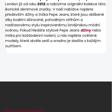
London již od roku
2012
a nabízíme originální kolekce této
ikonické denimové značky. V naší nabídce najdete
především džíny a trička Pepe Jeans, které jsou oblíbené
díky kvalitní džínovině, pohodlným střihům a
nadčasovému stylu inspirovanému londýnskou módní
scénou. Pokud hledáte stylové Pepe Jeans
džíny
nebo
trička pro každodenní nošení, u nás najdete ověřené
modely, které skvěle sedí a snadno je sladíte s každým
outfitem.
Z
á
p
a
t
í
DŮLEŽITÉ INFORMACE