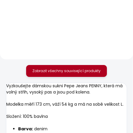
SKLADEM
SKLADEM
Dámské džíny
Dámské džíny SLIM
SKINNY JEANS MW
JEANS LW VENUS
595 Kč
1 885 Kč
od
Zobrazit všechny související produkty
Vyzkoušejte dámskou sukni Pepe Jeans PENNY, která má
volný střih, vysoký pas a jsou pod kolena.
Modelka měří 173 cm, váží 54 kg a má na sobě velikost L.
Složení: 100% bavlna
Barva:
denim