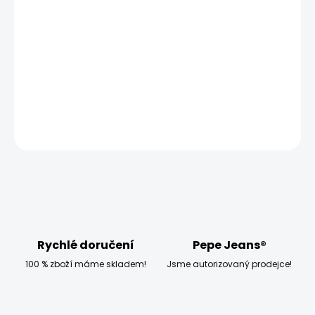
−
+
Přidat do košíku
Vyzkoušejte dámskou sukni Pepe Jeans PENNY, která má
volný střih, vysoký pas a jsou pod kolena.
DETAILNÍ INFORMACE
ZEPTAT SE
HLÍDAT
Rychlé doručení
Pepe Jeans®
100 % zboží máme skladem!
Jsme autorizovaný prodejce!