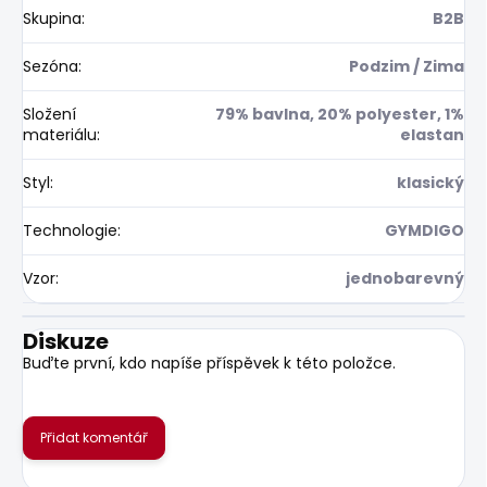
Skupina
:
B2B
Sezóna
:
Podzim / Zima
Složení
79% bavlna, 20% polyester, 1%
materiálu
:
elastan
Styl
:
klasický
Technologie
:
GYMDIGO
Vzor
:
jednobarevný
Diskuze
Buďte první, kdo napíše příspěvek k této položce.
Přidat komentář