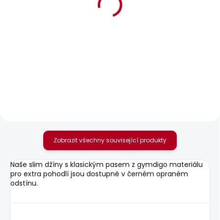
BESTSELLER
SKLADEM
SKLADEM
Pánské kraťasy
Pánské džíny
TAPER STANLEY
TAPERED JEANS
SHORT
STANLEY FS BLEACH
BLUE
1 465 Kč
1 950 Kč
Zobrazit všechny související produkty
Naše slim džíny s klasickým pasem z gymdigo materiálu
pro extra pohodlí jsou dostupné v černém opraném
odstínu.