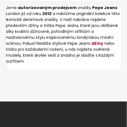
Jsme
autorizovaným prodejcem
značky
Pepe Jeans
London již od roku
2012
a nabízíme originální kolekce této
ikonické denimové značky. V naší nabídce najdete
především džíny a trička Pepe Jeans, které jsou oblíbené
díky kvalitní džínovině, pohodlným střihům a
nadčasovému stylu inspirovanému londýnskou módní
scénou. Pokud hledáte stylové Pepe Jeans
džíny
nebo
trička pro každodenní nošení, u nás najdete ověřené
modely, které skvěle sedí a snadno je sladíte s každým
outfitem.
Z
á
p
a