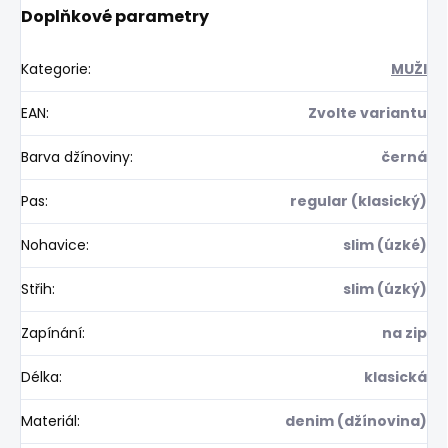
Doplňkové parametry
Kategorie
:
MUŽI
EAN
:
Zvolte variantu
Barva džínoviny
:
černá
Pas
:
regular (klasický)
Nohavice
:
slim (úzké)
Střih
:
slim (úzký)
Zapínání
:
na zip
Délka
:
klasická
Materiál
:
denim (džínovina)