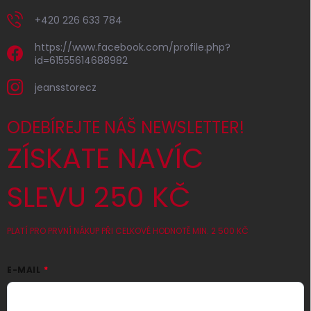
+420 226 633 784
https://www.facebook.com/profile.php?
id=61555614688982
jeansstorecz
ODEBÍREJTE NÁŠ NEWSLETTER!
ZÍSKATE NAVÍC
SLEVU 250 KČ
PLATÍ PRO PRVNÍ NÁKUP PŘI CELKOVÉ HODNOTĚ MIN. 2 500 KČ
E-MAIL