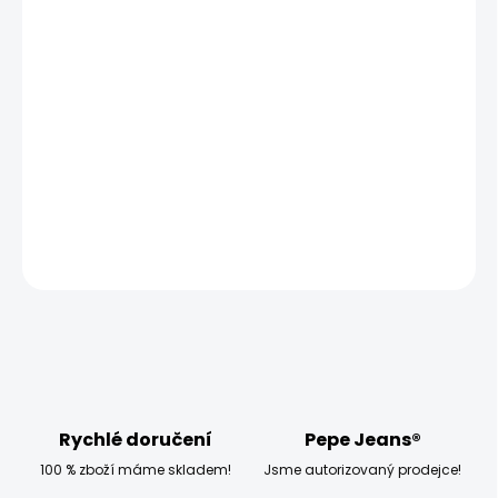
MOŽNOSTI DORUČENÍ
−
+
Přidat do košíku
Model měří 186 cm, váží 80 kg a má na sobě velikost W32
L34
DETAILNÍ INFORMACE
ZEPTAT SE
HLÍDAT
Rychlé doručení
Pepe Jeans®
100 % zboží máme skladem!
Jsme autorizovaný prodejce!