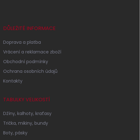
á
p
a
t
í
DŮLEŽITÉ INFORMACE
Doprava a platba
Vrácení a reklamace zboží
Obchodní podmínky
Ochrana osobních údajů
Kontakty
TABULKY VELIKOSTÍ
Džíny, kalhoty, kraťasy
Trička, mikiny, bundy
Boty, pásky