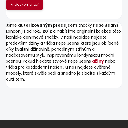
Přidat komentář
Jsme
autorizovaným prodejcem
značky
Pepe Jeans
London již od roku
2012
a nabízíme originální kolekce této
ikonické denimové značky. V naší nabídce najdete
především džíny a trička Pepe Jeans, které jsou oblíbené
díky kvalitní džínovině, pohodlným střihům a
nadčasovému stylu inspirovanému londýnskou módní
scénou. Pokud hledáte stylové Pepe Jeans
džíny
nebo
trička pro každodenní nošení, u nás najdete ověřené
modely, které skvěle sedí a snadno je sladíte s každým
outfitem.
Z