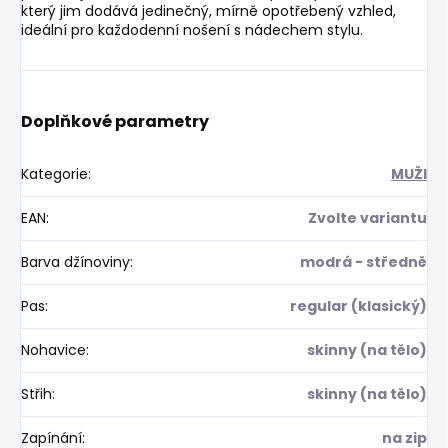
který jim dodává jedinečný, mírně opotřebený vzhled,
ideální pro každodenní nošení s nádechem stylu.
Doplňkové parametry
Kategorie
:
MUŽI
EAN
:
Zvolte variantu
Barva džínoviny
:
modrá - středně
Pas
:
regular (klasický)
Nohavice
:
skinny (na tělo)
Střih
:
skinny (na tělo)
Zapínání
:
na zip