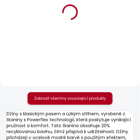
SKLADEM
SKLADEM
Pánský svetr
Pánský svetr ANDRE V
CADOGAN
NECK
927 Kč
856 Kč
Zobrazit všechny související produkty
Džíny s klasickým pasem a úzkým střihem, vyrobené z
tkaniny s Powerflex technologií, která poskytuje vynikající
pružnost a komfort. Tato tkanina obsahuje 20%
recyklovanou bavlnu, čímž přispívá k udržitelnosti. Džíny
přicházejí v ocelově modré barvě s použitým efektem,