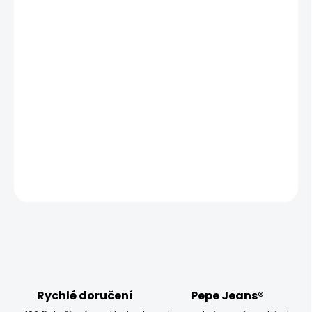
MŮŽEME DORUČIT UŽ:
ZVOLTE VARIANTU
MOŽNOSTI DORUČENÍ
−
+
Přidat do košíku
Model měří 186 cm, váží 80 kg a má na sobě velikost W32
L34
DETAILNÍ INFORMACE
ZEPTAT SE
HLÍDAT
Rychlé doručení
Pepe Jeans®