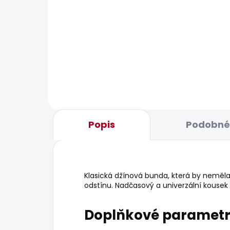
SKLADEM
Pánské kraťasy M
Pán
JOGGER SHORT
FLA
1 249 Kč
506
Popis
Podobné 
Klasická džínová bunda, která by nemě
odstínu. Nadčasový a univerzální kousek p
Doplňkové paramet