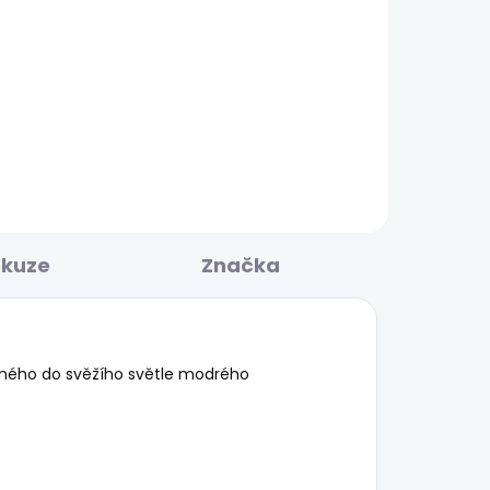
KLADEM
SKLADEM
O
Pánská mikina GEO
CREW SMALL LOGO
856 Kč
skuze
Značka
eného do svěžího světle modrého