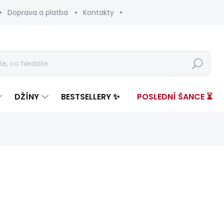
Doprava a platba
Kontakty
Hledat
DŽÍNY
BESTSELLERY ✨
POSLEDNÍ ŠANCE ⏳
nocení
ZNAČKA:
PEPE JEANS
3 999 Kč
2 39
Měrná
ZVOLTE VARIANTU
cena: