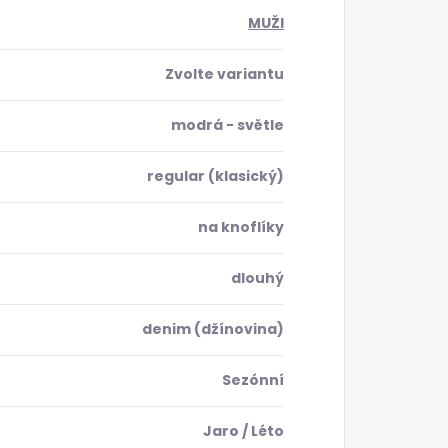
MUŽI
Zvolte variantu
modrá - světle
regular (klasický)
na knoflíky
dlouhý
denim (džínovina)
Sezónní
Jaro / Léto