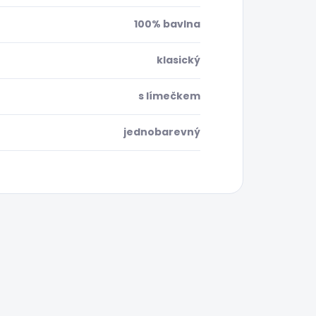
100% bavlna
klasický
s límečkem
jednobarevný