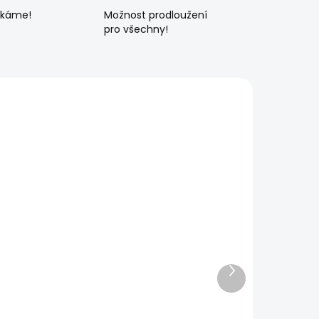
ékáme!
Možnost prodloužení
pro všechny!
Další
produkt