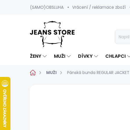
Přejít
(SAMO)OBSLUHA
Vrácení / reklamace zboží
na
obsah
ŽENY
MUŽI
DÍVKY
CHLAPCI
Domů
MUŽI
Pánská bunda REGULAR JACKET
Neohodnoceno
Podrobnosti hod
SALECODE:SRPEN:15:%