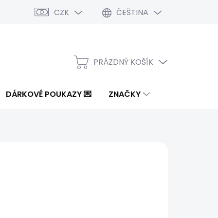
CZK
ČEŠTINA
PRÁZDNÝ KOŠÍK
NÁKUPNÍ
KOŠÍK
DÁRKOVÉ POUKAZY 💌
ZNAČKY
5 Kč