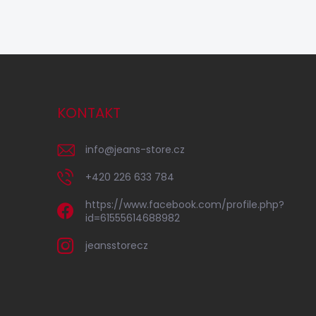
KONTAKT
info
@
jeans-store.cz
+420 226 633 784
https://www.facebook.com/profile.php?
id=61555614688982
jeansstorecz