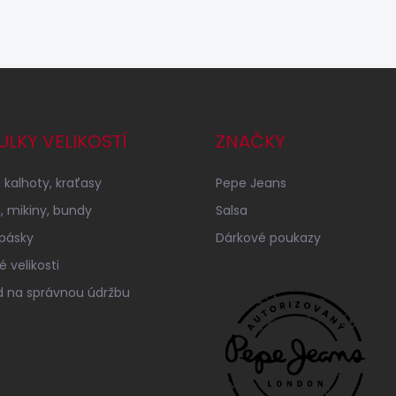
ULKY VELIKOSTÍ
ZNAČKY
 kalhoty, kraťasy
Pepe Jeans
a, mikiny, bundy
Salsa
 pásky
Dárkové poukazy
 velikosti
 na správnou údržbu