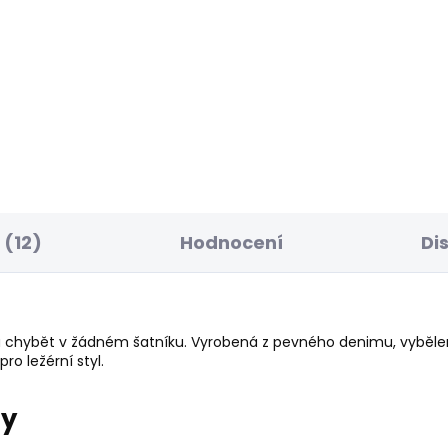
BESTSELLER
SKLADEM
S
ské tričko SMALL
Pánské tričko JACK
G
STRIPES
 Kč
610 Kč
(12)
Hodnocení
Di
la chybět v žádném šatníku. Vyrobená z pevného denimu, vyběl
ro ležérní styl.
ry