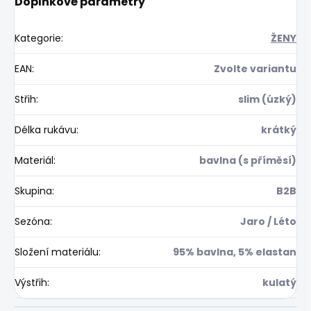
Doplňkové parametry
Kategorie
:
ŽENY
EAN
:
Zvolte variantu
Střih
:
slim (úzký)
Délka rukávu
:
krátký
Materiál
:
bavlna (s příměsí)
Skupina
:
B2B
Sezóna
:
Jaro / Léto
Složení materiálu
:
95% bavlna, 5% elastan
Výstřih
:
kulatý