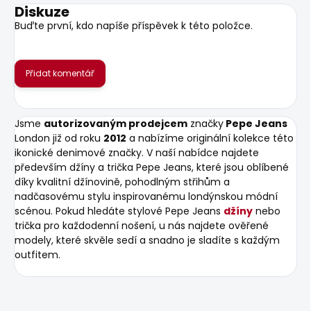
Diskuze
Buďte první, kdo napíše příspěvek k této položce.
Přidat komentář
Jsme
autorizovaným prodejcem
značky
Pepe Jeans
London již od roku
2012
a nabízíme originální kolekce této
ikonické denimové značky. V naší nabídce najdete
především džíny a trička Pepe Jeans, které jsou oblíbené
díky kvalitní džínovině, pohodlným střihům a
nadčasovému stylu inspirovanému londýnskou módní
scénou. Pokud hledáte stylové Pepe Jeans
džíny
nebo
trička pro každodenní nošení, u nás najdete ověřené
modely, které skvěle sedí a snadno je sladíte s každým
outfitem.