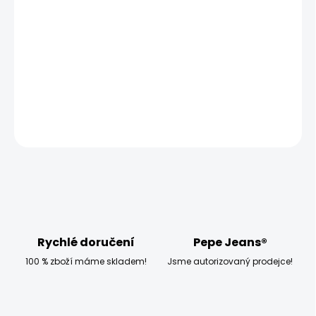
MOŽNOSTI DORUČENÍ
−
+
Přidat do košíku
DETAILNÍ INFORMACE
ZEPTAT SE
HLÍDAT
Rychlé doručení
Pepe Jeans®
100 % zboží máme skladem!
Jsme autorizovaný prodejce!