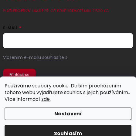
PLATÍ PRO PRVNÍ NÁKUP PŘI CELKOVÉ HODNOTĚ MIN. 2 500 KČ
E-MAIL
Vložením e-mailu souhlasíte s
podmínkami ochrany
osobních údajů
Přihlásit se
Používáme soubory cookie. Dalším procházením
tohoto webu vyjadřujete souhlas s jejich používáním..
Více informací
zde
.
Nastavení
Copyright 2026
Jeans Store
. Všechna práva vyhrazena.
Souhlasím