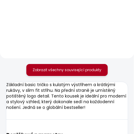
SKLADEM
SKLADEM
Dámské džíny
Dámské tričko
STRAIGHT JEANS LW
BRENDA STRIPED
VENUS
440 Kč
1 937 Kč
Zobrazit všechny související produkty
Základní basic tričko s kulatým výstřihem a krátkými
rukávy, v slim fit střihu. Na přední straně je umístěný
potištěný logo detail. Tento kousek je ideální pro moderní
a stylový vzhled, který dokonale sedí na každodenní
nošení. Jedná se o globální bestseller!