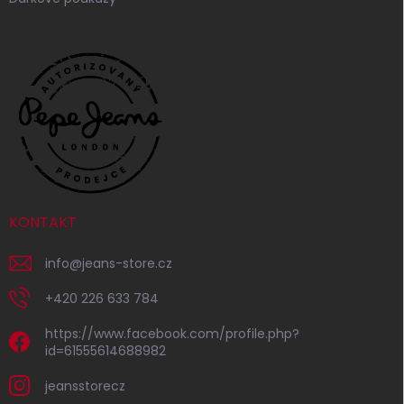
KONTAKT
info
@
jeans-store.cz
+420 226 633 784
https://www.facebook.com/profile.php?
id=61555614688982
jeansstorecz