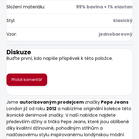
Složení materiálu
:
99% bavlna + 1% elastan
Styl
:
klasický
Vzor
:
jednobarevný
Diskuze
Buďte první, kdo napíše příspěvek k této položce.
Přidat komentář
Jsme
autorizovaným prodejcem
značky
Pepe Jeans
London již od roku
2012
a nabízíme originální kolekce této
ikonické denimové značky. V naší nabídce najdete
především džíny a trička Pepe Jeans, které jsou oblíbené
díky kvalitní džínovině, pohodlným střihům a
nadčasovému stylu inspirovanému londýnskou módní