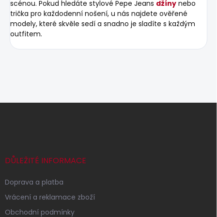
scénou. Pokud hledáte stylové Pepe Jeans
džíny
nebo
trička pro každodenní nošení, u nás najdete ověřené
modely, které skvěle sedí a snadno je sladíte s každým
outfitem.
Z
á
p
a
t
í
DŮLEŽITÉ INFORMACE
Doprava a platba
Vrácení a reklamace zboží
Obchodní podmínky