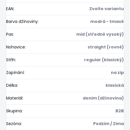
EAN
:
Zvolte variantu
Barva džínoviny
:
modrá - tmavě
Pas
:
mid (středně vysoký)
Nohavice
:
straight (rovné)
Střih
:
regular (klasický)
Zapínání
:
na zip
Délka
:
klasická
Materiál
:
denim (džínovina)
Skupina
:
B2B
Sezóna
:
Podzim / Zima