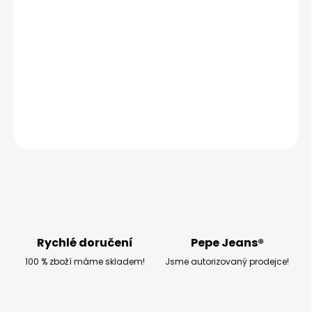
−
+
Přidat do košíku
Modelka měří 173 cm, váží 54 kg a má na sobě velikost
W28 L32
DETAILNÍ INFORMACE
ZEPTAT SE
HLÍDAT
Rychlé doručení
Pepe Jeans®
100 % zboží máme skladem!
Jsme autorizovaný prodejce!