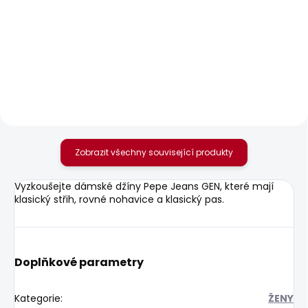
SKLADEM
SKLADEM
Dámské džíny SLIM
Dámské džíny GEN
JEANS UHW
1 875 Kč
595 Kč
Zobrazit všechny související produkty
Vyzkoušejte dámské džíny Pepe Jeans GEN, které mají
klasický střih, rovné nohavice a klasický pas.
Doplňkové parametry
Kategorie
:
ŽENY