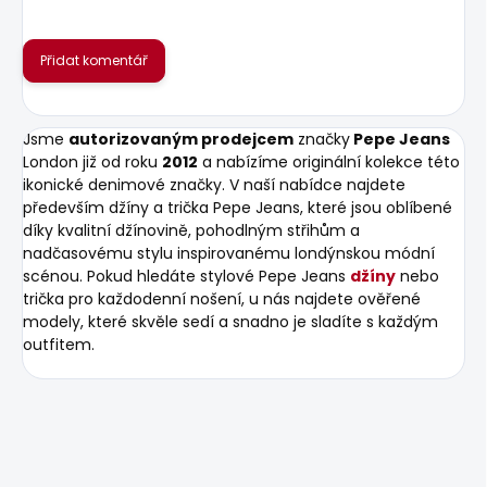
Přidat komentář
Jsme
autorizovaným prodejcem
značky
Pepe Jeans
London již od roku
2012
a nabízíme originální kolekce této
ikonické denimové značky. V naší nabídce najdete
především džíny a trička Pepe Jeans, které jsou oblíbené
díky kvalitní džínovině, pohodlným střihům a
nadčasovému stylu inspirovanému londýnskou módní
scénou. Pokud hledáte stylové Pepe Jeans
džíny
nebo
trička pro každodenní nošení, u nás najdete ověřené
modely, které skvěle sedí a snadno je sladíte s každým
outfitem.