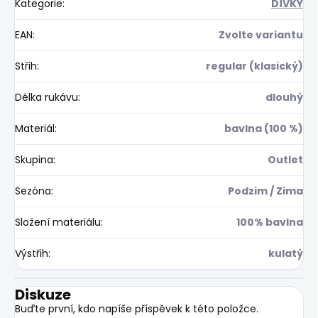
Kategorie
:
DÍVKY
EAN
:
Zvolte variantu
Střih
:
regular (klasický)
Délka rukávu
:
dlouhý
Materiál
:
bavlna (100 %)
Skupina
:
Outlet
Sezóna
:
Podzim / Zima
Složení materiálu
:
100% bavlna
Výstřih
:
kulatý
Diskuze
Buďte první, kdo napíše příspěvek k této položce.