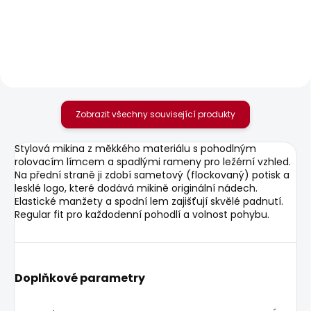
Dívčí džíny PAULETTE
Dívčí džíny PIXLETTE
300 Kč
300 Kč
Zobrazit všechny související produkty
Stylová mikina z měkkého materiálu s pohodlným
rolovacím límcem a spadlými rameny pro ležérní vzhled.
Na přední straně ji zdobí sametový (flockovaný) potisk a
lesklé logo, které dodává mikině originální nádech.
Elastické manžety a spodní lem zajišťují skvělé padnutí.
Regular fit pro každodenní pohodlí a volnost pohybu.
Doplňkové parametry