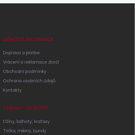
Z
á
p
a
t
í
DŮLEŽITÉ INFORMACE
Doprava a platba
Vrácení a reklamace zboží
Obchodní podmínky
Ochrana osobních údajů
Kontakty
TABULKY VELIKOSTÍ
Džíny, kalhoty, kraťasy
Trička, mikiny, bundy