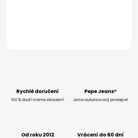
−
+
Přidat do košíku
DETAILNÍ INFORMACE
ZEPTAT SE
HLÍDAT
Rychlé doručení
Pepe Jeans®
100 % zboží máme skladem!
Jsme autorizovaný prodejce!
Od roku 2012
Vrácení do 60 dní