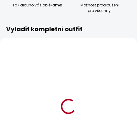
Tak dlouho vás oblékáme!
Možnost prodloužení
pro všechny!
Vyladit kompletní outfit
POSLEDNÍ ŠANCE
POSLEDNÍ ŠANCE
SKLADEM
SKLADEM