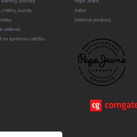
 kalhoty, kraťasy
Pepe Jeans
a, mikiny, bundy
Salsa
 pásky
Dárkové poukazy
 velikosti
 na správnou údržbu