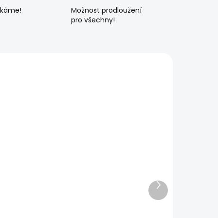
ékáme!
Možnost prodloužení
pro všechny!
Další
produkt