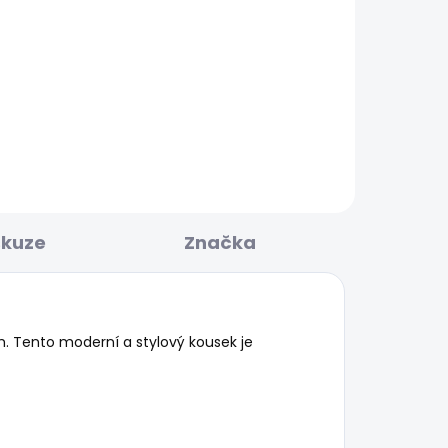
BESTSELLER
KLADEM
SKLADEM
Dámské džíny SOHO
1 937 Kč
skuze
Značka
h. Tento moderní a stylový kousek je