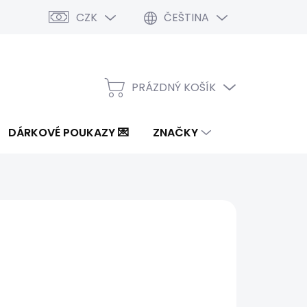
CZK
ČEŠTINA
PRÁZDNÝ KOŠÍK
NÁKUPNÍ
KOŠÍK
DÁRKOVÉ POUKAZY 💌
ZNAČKY
Kč