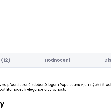
ELLER
BESTSELLER
SKLADEM
S
ské tričko BLOOM
Dámské džíny SLIM
JEANS LW VENUS
 Kč
1 937 Kč
(12)
Hodnocení
Di
em, na přední straně zdobené logem Pepe Jeans v jemných flitrec
outfitu nádech elegance a výraznosti.
ry