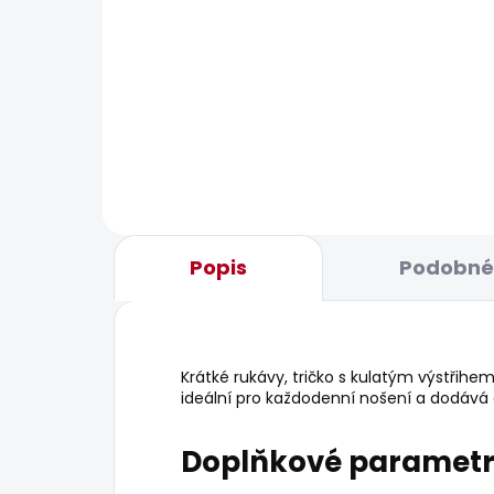
BESTSELLER
BESTS
SKLADEM
Dámské džíny STRAIGHT
Dám
JEANS LW VENUS
548
1 885 Kč
Popis
Podobné 
Krátké rukávy, tričko s kulatým výstřih
ideální pro každodenní nošení a dodává 
Doplňkové paramet