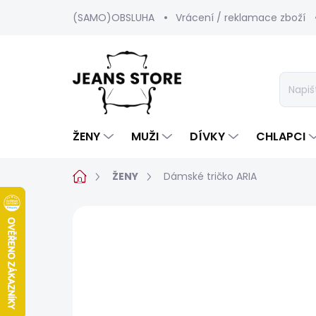
Přejít
(SAMO)OBSLUHA
Vrácení / reklamace zboží
na
obsah
ŽENY
MUŽI
DÍVKY
CHLAPCI
Domů
ŽENY
Dámské tričko ARIA
Neohodnoceno
Podrobnosti hod
SALECODE:SRPEN:15:%