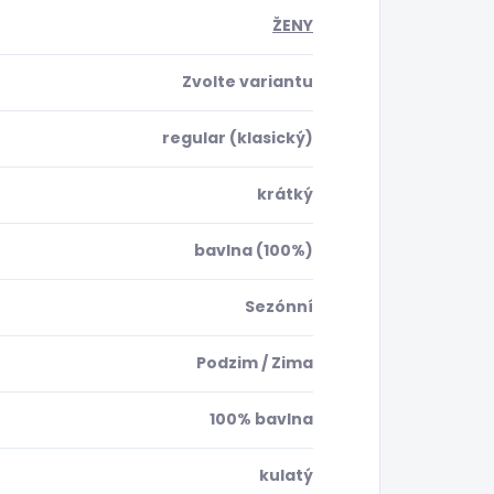
ŽENY
Zvolte variantu
regular (klasický)
krátký
bavlna (100%)
Sezónní
Podzim / Zima
100% bavlna
kulatý