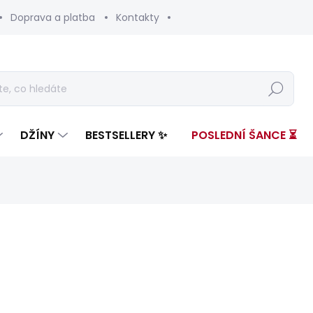
Doprava a platba
Kontakty
Hledat
DŽÍNY
BESTSELLERY ✨
POSLEDNÍ ŠANCE ⏳
nocení
ZNAČKA:
PEPE JEANS
1 099 Kč
631 
Měrná
SKLADEM
(2 KS)
cena: