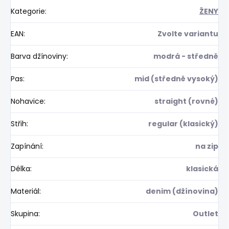
Kategorie
:
ŽENY
EAN
:
Zvolte variantu
Barva džínoviny
:
modrá - středně
Pas
:
mid (středně vysoký)
Nohavice
:
straight (rovné)
Střih
:
regular (klasický)
Zapínání
:
na zip
Délka
:
klasická
Materiál
:
denim (džínovina)
Skupina
:
Outlet