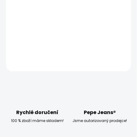
−
+
Přidat do košíku
Modelka měří 173 cm, váží 54 kg a má na sobě velikost
W28 L32
DETAILNÍ INFORMACE
ZEPTAT SE
HLÍDAT
Rychlé doručení
Pepe Jeans®
100 % zboží máme skladem!
Jsme autorizovaný prodejce!