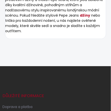
díky kvalitní džínovině, pohodlným střihům a
nadčasovému stylu inspirovanému londýnskou módní
scénou. Pokud hledáte stylové Pepe Jeans
džíny
nebo
trička pro každodenní nošení, u nás najdete ověřené
modely, které skvěle sedí a snadno je sladíte s každým
outfitem.
Z
á
p
a
t
í
DŮLEŽITÉ INFORMACE
Doprava a platba