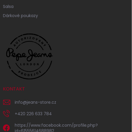
Salsa
Dárkové poukazy
KONTAKT
info
@
jeans-store.cz
+420 226 633 784
https://www.facebook.com/profile.php?
id=61555614688982