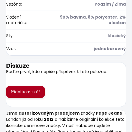
Sezóna
:
Podzim / Zima
Složení
90% bavlna, 8% polyester, 2%
materiálu
:
elastan
Styl
:
klasický
Vzor
:
jednobarevný
Diskuze
Buďte první, kdo napíše příspěvek k této položce.
Přidat komentář
Jsme
autorizovaným prodejcem
značky
Pepe Jeans
London již od roku
2012
a nabízíme originální kolekce této
ikonické denimové značky. V naší nabídce najdete
především džíny a trička Pepe Jeans, které jsou oblíbené