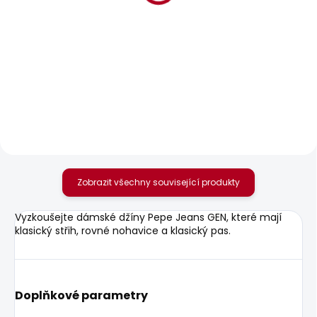
BESTSELLER
SKLADEM
SKLADEM
Dámské tričko
Dámské tričko
BLOOMA
BRENDA STRIPED
440 Kč
440 Kč
Zobrazit všechny související produkty
Vyzkoušejte dámské džíny Pepe Jeans GEN, které mají
klasický střih, rovné nohavice a klasický pas.
Doplňkové parametry